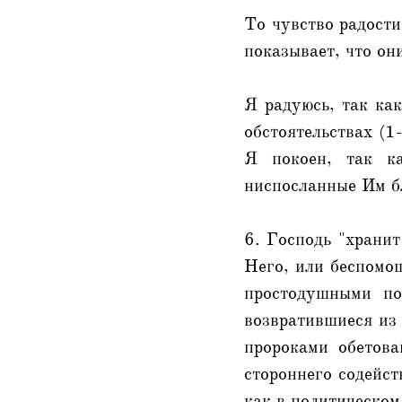
То чувство радости
показывает, что он
Я радуюсь, так ка
обстоятельствах (1
Я покоен, так к
ниспосланные Им б
6. Господь "хранит
Него, или беспомо
простодушными по
возвратившиеся из
пророками обетов
стороннего содейст
как в политическом