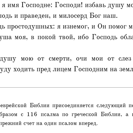
 я имя Господне: Господи! избавь душу м
одь и праведен, и милосерд Бог наш.
ь простодушных: я изнемог, и Он помог м
уша моя, в покой твой, ибо Господь обл
душу мою от смерти, очи мои от слез
уду ходить пред лицем Господним на зем
еврейской Библии присоединяется следующий п
бразом с 116 псалма по греческой Библии, а 
прежний счет на один псалом вперед.