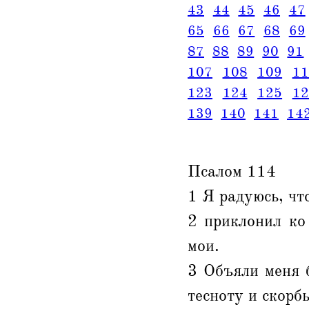
43
44
45
46
47
65
66
67
68
69
87
88
89
90
91
107
108
109
11
123
124
125
12
139
140
141
14
Псалом 114
1 Я радуюсь, чт
2 приклонил ко
мои.
3 Объяли меня б
тесноту и скорбь