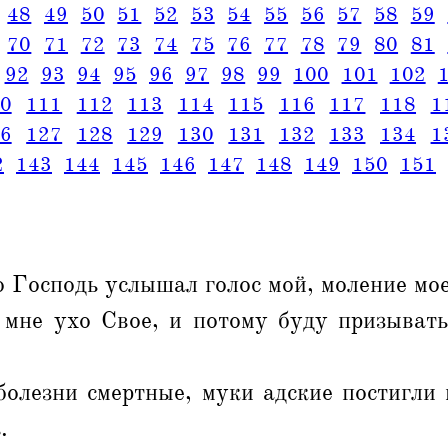
48
49
50
51
52
53
54
55
56
57
58
59
70
71
72
73
74
75
76
77
78
79
80
81
92
93
94
95
96
97
98
99
100
101
102
0
111
112
113
114
115
116
117
118
1
6
127
128
129
130
131
132
133
134
1
2
143
144
145
146
147
148
149
150
151
о Господь услышал голос мой, моление мое
 мне ухо Свое, и потому буду призывать
олезни смертные, муки адские постигли 
.