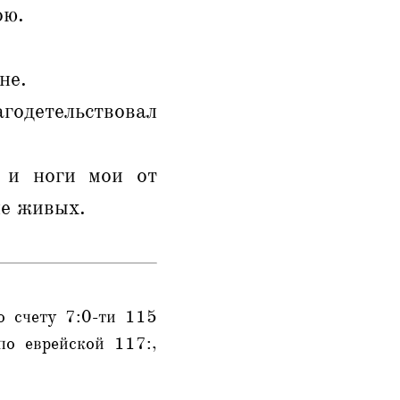
ою.
не.
агодетельствовал
 и ноги мои от
ле живых.
о счету 7:0-ти 115
по еврейской 117:,