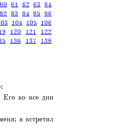
60
61
62
63
64
82
83
84
85
86
103
104
105
106
19
120
121
122
35
136
137
138
;
 Его во все дни
меня; я встретил