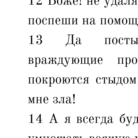
12 Боже! не удаля
поспеши на помощ
13 Да постыд
враждующие пр
покроются стыдом
мне зла!
14 А я всегда буд