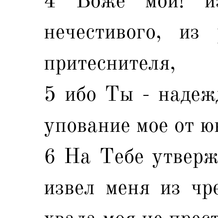
4 Боже мой! и
нечестивого, из
притеснителя,
5 ибо Ты - надеж
упование мое от ю
6 На Тебе утверж
извел меня из чр