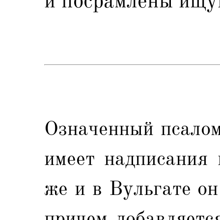
и посрамлены ищу
Означенный псалом
имеет надписания 
же и в Вульгате о
причем добавляетс