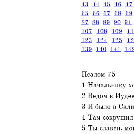
43
44
45
46
47
65
66
67
68
69
87
88
89
90
91
107
108
109
11
123
124
125
12
139
140
141
14
Псалом 75
1 Начальнику хо
2 Ведом в Иудее
3 И было в Сал
4 Там сокрушил 
5 Ты славен, мо