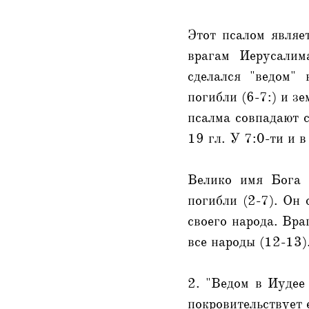
Этот псалом являе
врагам Иерусалим
сделался "ведом"
погибли (6-7:) и з
псалма совпадают 
19 гл. У 7:0-ти и 
Велико имя Бога 
погибли (2-7). Он 
своего народа. Вра
все народы (12-13)
2. "Ведом в Иудее
покровительствует 