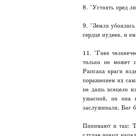
8. "Устоять пред л
9. "Земля убоялась
сердце иудеев, и в
11. "Гнев человече
только не может 
Рапсака враги изд
поражением их сам
не дашь всецело из
ужасной, но она 
заслуживали, Бог б
Понимают и так: Ты
случае новых нападе