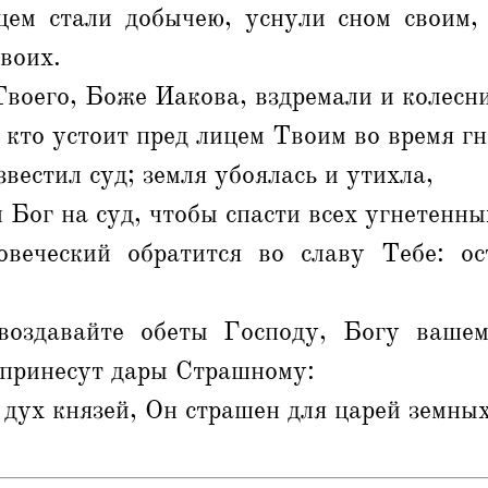
цем стали добычею, уснули сном своим,
воих.
воего, Боже Иакова, вздремали и колесни
 кто устоит пред лицем Твоим во время г
звестил суд; земля убоялась и утихла,
л Бог на суд, чтобы спасти всех угнетенны
веческий обратится во славу Тебе: о
оздавайте обеты Господу, Богу вашем
 принесут дары Страшному:
дух князей, Он страшен для царей земных