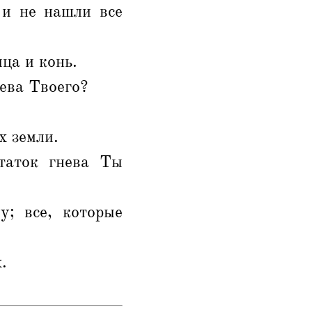
 и не нашли все
ца и конь.
нева Твоего?
х земли.
статок гнева Ты
у; все, которые
.