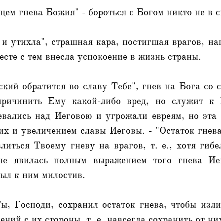
ицем гнева Божия" - бороться с Богом никто не в с
 и утихла", страшная кара, постигшая врагов, н
месте с тем внесла успокоение в жизнь страны.
ский обратится во славу Тебе", гнев на Бога со 
причинить Ему какой-либо вред, но служит к 
евались над Иеговою и угрожали евреям, но эта 
их и увеличением славы Иеговы. - "Остаток гнев
литься Твоему гневу на врагов, т. е., хотя гиб
не явилась полным выражением того гнева Ие
ыл к ним милостив.
, Господи, сохранил остаток гнева, чтобы изли
ний с их стороны, т. е. навсегда сохранить от ни