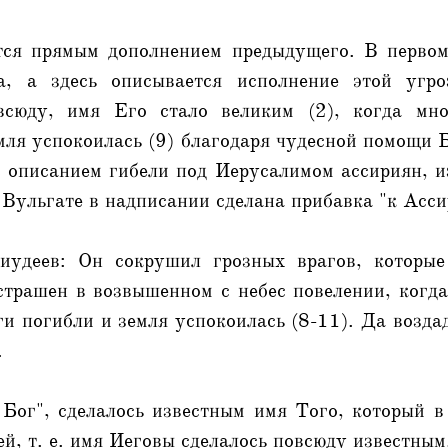
тся прямым дополнением предыдущего. В первом
а, а здесь описывается исполнение этой угро
 всюду, имя Его стало великим (2), когда мно
емля успокоилась (9) благодаря чудесной помощи 
с описанием гибели под Иерусалимом ассириян, 
в Вульгате в надписании сделана прибавка "к Асс
иудеев: Он сокрушил грозных врагов, которые
страшен в возвышенном с небес повелении, когд
ги погибли и земля успокоилась (8-11). Да возд
.
 Бог", сделалось известным имя Того, который в
ей, т. е. имя Иеговы сделалось повсюду известным