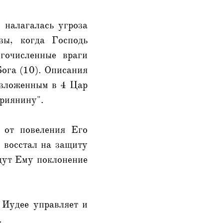
 налагалась угроза
зы, когда Господь
гочисленные враги
Бога (10). Описания
изложенным в 4 Цар
ириянину".
 от повеления Его
а восстал на защиту
адут Ему поклонение
 Иудее управляет и
.