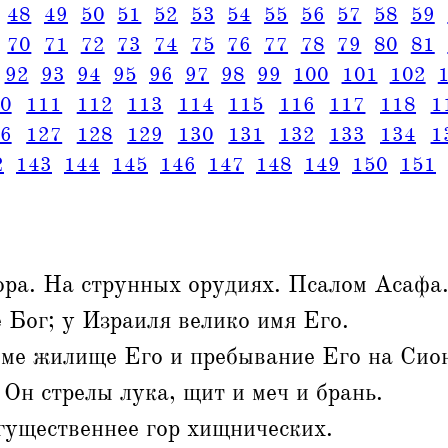
48
49
50
51
52
53
54
55
56
57
58
59
70
71
72
73
74
75
76
77
78
79
80
81
92
93
94
95
96
97
98
99
100
101
102
0
111
112
113
114
115
116
117
118
1
6
127
128
129
130
131
132
133
134
1
2
143
144
145
146
147
148
149
150
151
ра. На струнных орудиях. Псалом Асафа.
 Бог; у Израиля велико имя Его.
име жилище Его и пребывание Его на Сио
Он стрелы лука, щит и меч и брань.
гущественнее гор хищнических.