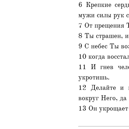
6 Крепкие серд
мужи силы рук с
7 От прещения Т
8 Ты страшен, и
9 С небес Ты во
10 когда восста
11 И гнев чело
укротишь.
12 Делайте и в
вокруг Него, да
13 Он укрощает 