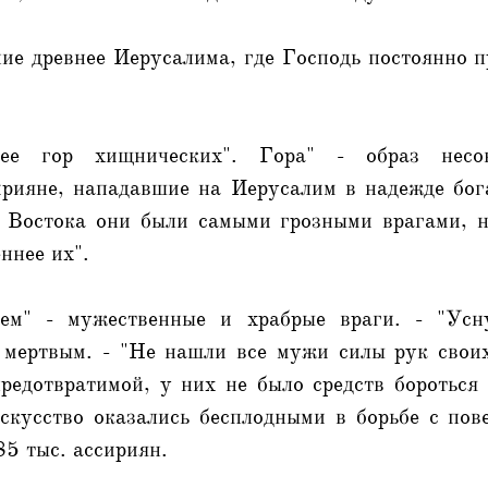
ние древнее Иерусалима, где Господь постоянно 
нее гор хищнических". Гора" - образ несо
ирияне, нападавшие на Иерусалим в надежде бог
 Востока они были самыми грозными врагами, н
ннее их".
цем" - мужественные и храбрые враги. - "Усн
. мертвым. - "Не нашли все мужи силы рук своих
редотвратимой, у них не было средств бороться 
искусство оказались бесплодными в борьбе с пов
85 тыс. ассириян.