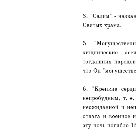
3. "Салим" - назва
Святых храма.
5. "Могуществен
хищнические - асс
тогдашних народов
что Он "могуществе
6. "Крепкие серд
непробудным, т. е
неожиданной и неп
отвага и военное 
эту ночь погибло 1