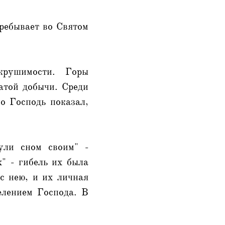
пребывает во Святом
крушимости. Горы
атой добычи. Среди
о Господь показал,
ули сном своим" -
" - гибель их была
с нею, и их личная
елением Господа. В