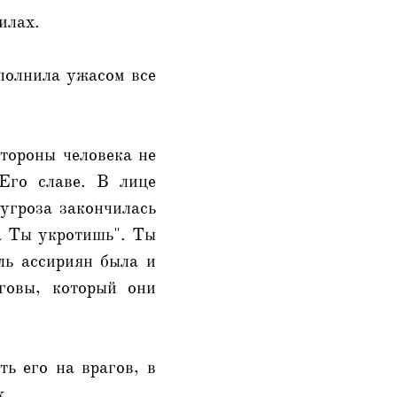
илах.
аполнила ужасом все
стороны человека не
Его славе. В лице
угроза закончилась
а Ты укротишь". Ты
ель ассириян была и
говы, который они
ть его на врагов, в
х.