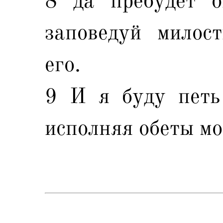
8 да пребудет о
заповедуй милос
его.
9 И я буду петь
исполняя обеты мо