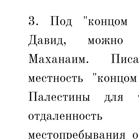
3. Под "концом з
Давид, можно р
Маханаим. Пис
местность "концом
Палестины для т
отдаленность 
местопребывания о