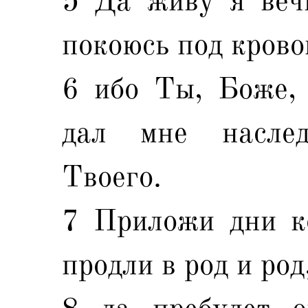
5 Да живу я веч
покоюсь под крово
6 ибо Ты, Боже,
дал мне насле
Твоего.
7 Приложи дни ко
продли в род и род