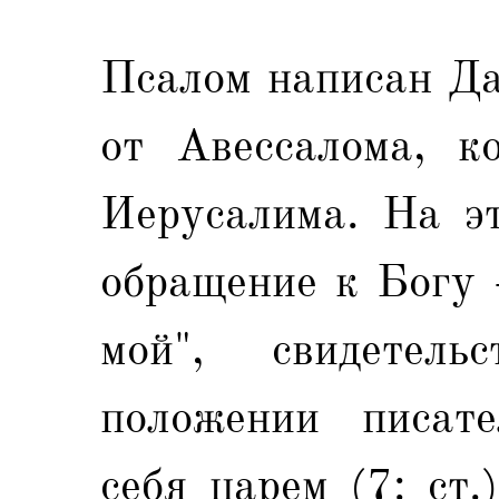
Псалом написан Да
от Авессалома, к
Иерусалима. На эт
обращение к Богу 
мой", свидетел
положении писате
себя царем (7: ст.