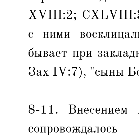
XVIII:2; CXLVIII:
с ними восклицал
бывает при закладк
Зах IV:7), "сыны Бо
8-11. Внесением 
сопровождалось 