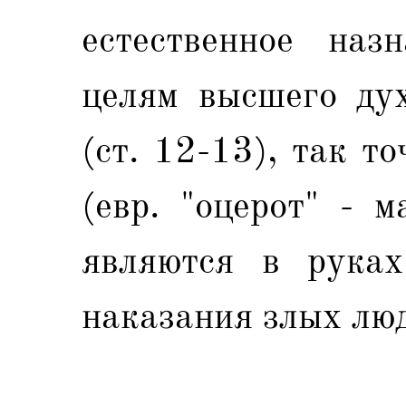
естественное наз
целям высшего дух
(ст. 12-13), так т
(евр. "оцерот" - 
являются в рука
наказания злых люде