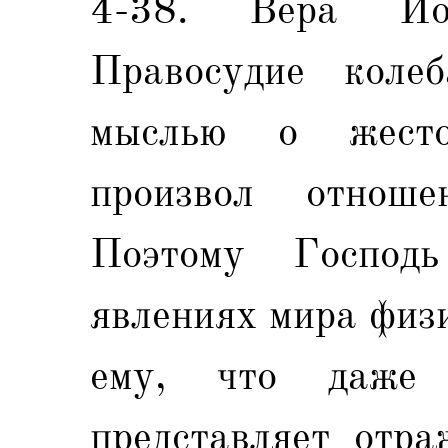
4-38. Вера Ио
Правосудие колеб
мыслью о жесто
произвол отнош
Поэтому Господ
явлениях мира физи
ему, что даже
представляет отр