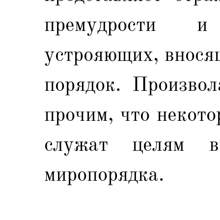
премудрости и
устрояющих, внося
порядок. Произвол
прочим, что некот
служат целям вы
миропорядка.