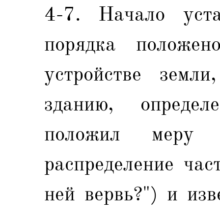
4-7. Начало уст
порядка положен
устройстве земли
зданию, определ
положил меру е
распределение час
ней вервь?") и из