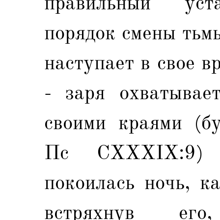
правильный уст
порядок смены тьмы
наступает в свое в
- заря охватывае
своими краями (бу
Пс CXXXIX:9) 
покоилась ночь, к
встряхнув его