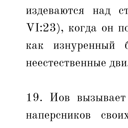
издеваются над с
VI:23), когда он по
как изнуренный б
неестественные дв
19. Иов вызывает
наперсников свои