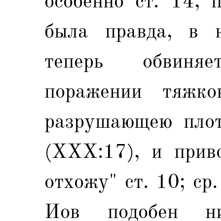
особенно ст. 14, 
была правда, в н
теперь обвиняе
поражении тяжко
разрушающею плоть
(XXX:17), и прив
отхожу" ст. 10; ср
Иов подобен ни