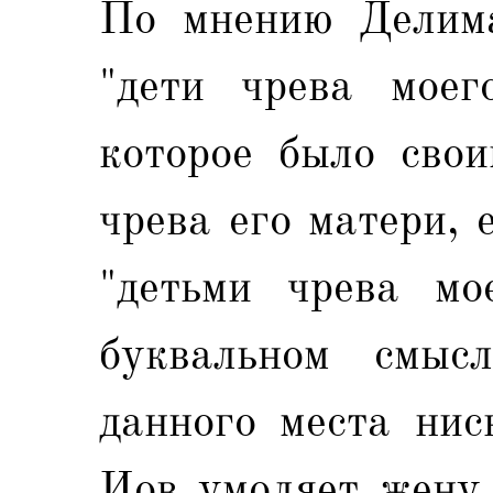
По мнению Делима
"дети чрева моег
которое было свои
чрева его матери, 
"детьми чрева мо
буквальном смыс
данного места нис
Иов умоляет жену 