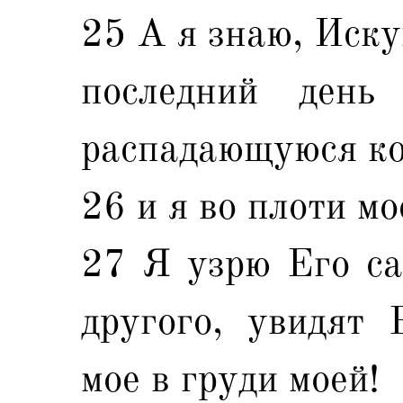
25 А я знаю, Иску
последний день
распадающуюся ко
26 и я во плоти м
27 Я узрю Его сам
другого, увидят 
мое в груди моей!