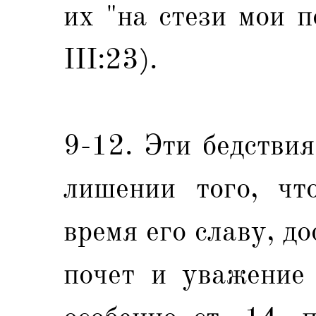
их "на стези мои п
III:23).
9-12. Эти бедствия
лишении того, чт
время его славу, д
почет и уважение 