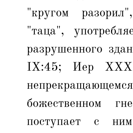
"кругом разорил"
"таца", употребля
разрушенного здан
IX:45; Иер XXXI
непрекращающемся 
божественном гн
поступает с ни