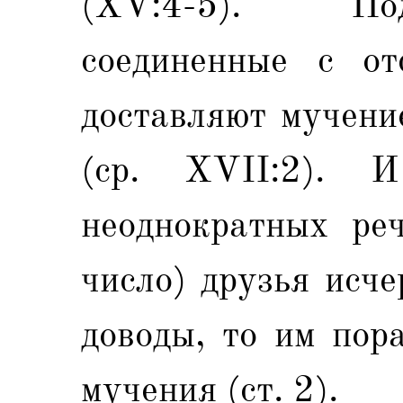
(XV:4-5). По
соединенные с отс
доставляют мучени
(ср. XVII:2).
неоднократных реч
число) друзья исче
доводы, то им пор
мучения (ст. 2).