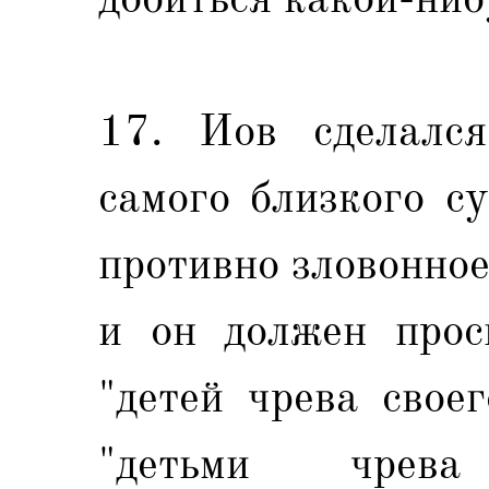
17. Иов сделалс
самого близкого с
противно зловонно
и он должен прос
"детей чрева свое
"детьми чрева