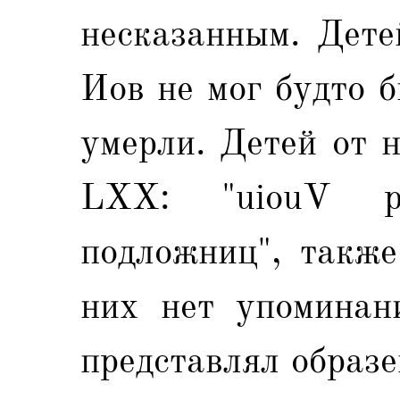
несказанным. Дете
Иов не мог будто б
умерли. Детей от 
LXX: "uiouV pa
подложниц", также
них нет упоминани
представлял образ