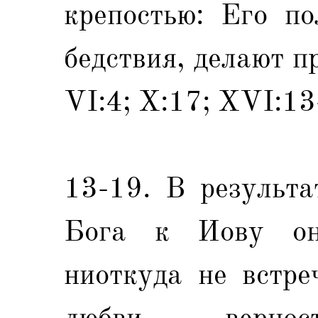
крепостью: Его по
бедствия, делают п
VI:4; X:17; XVI:13
13-19. В результа
Бога к Иову он
ниоткуда не встре
любви, верно