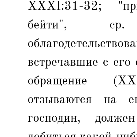
XXXI:31-32; "пр
бейти", ср
облагодетельство
встречавшие с его
обращение (X
отзываются на е
господин, долже
добиться какой-ниб