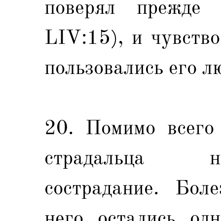
поверял прежде
LIV:15), и чувств
пользовались его л
20. Помимо всего 
страдальца н
сострадание. Бол
него остались од