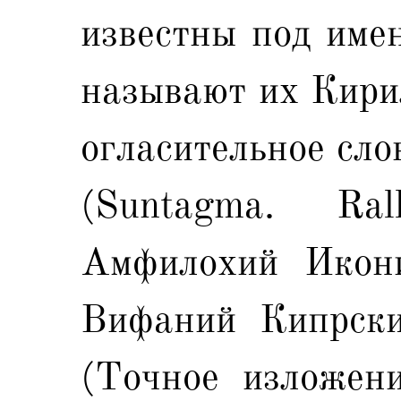
известны под имен
называют их Кири
огласительное сло
(Suntagma. Ra
Амфилохий Иконий
Вифаний Кипрск
(Точное изложени