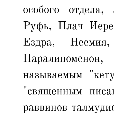
особого отдела,
Руфь, Плач Иере
Ездра, Неемия
Паралипоменон,
называемым "кету
"священным писа
раввинов-талму