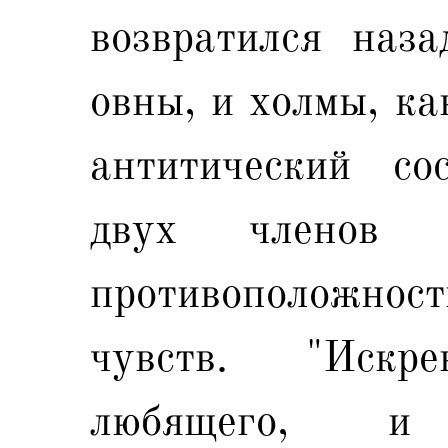
возвратился наза
овны, и холмы, ка
антитический со
двух членов 
противоположн
чувств. "Иск
любящего, и