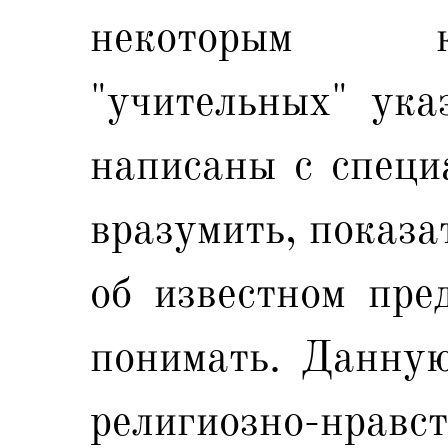
некоторым к
"учительных" ука
написаны с специ
вразумить, показа
об известном пред
понимать. Данную
религиозно-нра