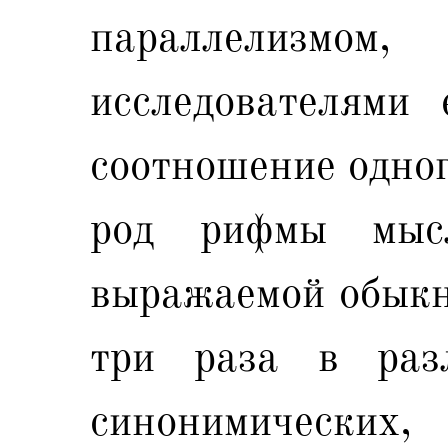
параллелизмо
исследователями 
соотношение одног
род рифмы мысл
выражаемой обыкн
три раза в раз
синонимических,