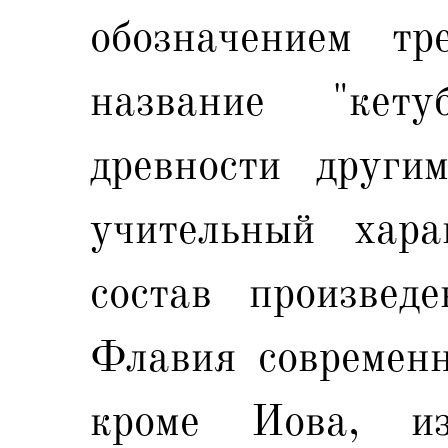
обозначением тр
название "кет
древности други
учительный хар
состав произвед
Флавия современн
кроме Иова, и