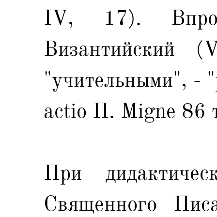
IV, 17). Впр
Византийский (
"учительными", - "
actio II. Migne 86 
При дидактичес
Священного Писа