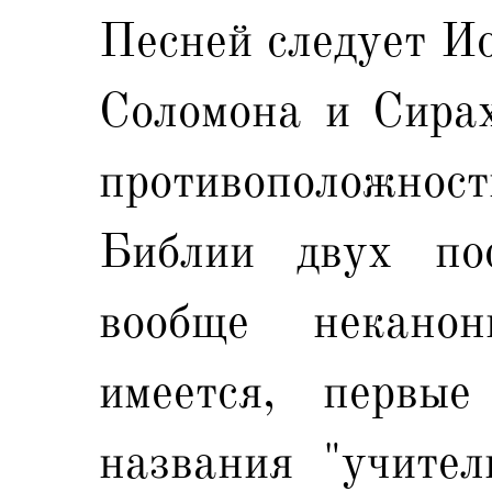
Песней следует Ио
Соломона и Сирах
противоположнос
Библии двух по
вообще неканон
имеется, первы
названия "учител