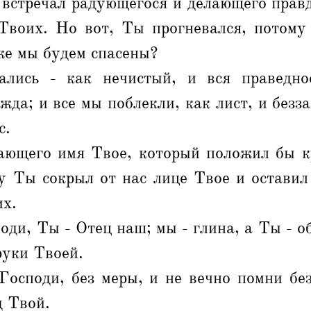
 встречал радующегося и делающего прав
Твоих. Но вот, Ты прогневался, потому
же мы будем спасены?
ались - как нечистый, и вся праведно
жда; и все мы поблекли, как лист, и безз
с.
ающего имя Твое, который положил бы к
у Ты сокрыл от нас лице Твое и оставил
их.
оди, Ты - Отец наш; мы - глина, а Ты - о
руки Твоей.
Господи, без меры, и не вечно помни бе
д Твой.