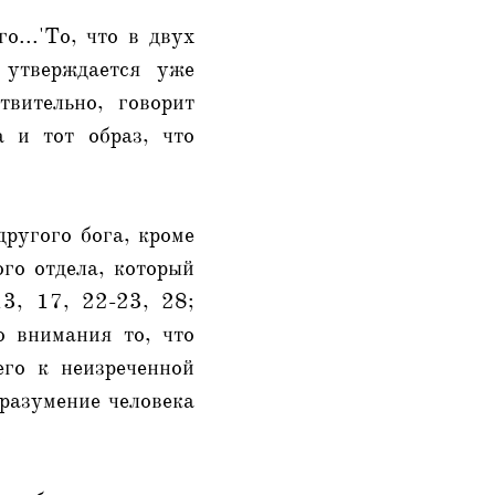
о...'То, что в двух
 утверждается уже
вительно, говорит
 и тот образ, что
другого бога, кроме
ого отдела, который
13, 17, 22-23, 28;
о внимания то, что
его к неизреченной
 разумение человека
.