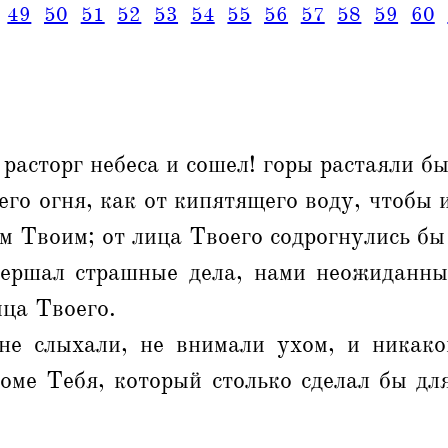
49
50
51
52
53
54
55
56
57
58
59
60
 расторг небеса и сошел! горы растаяли бы
его огня, как от кипятящего воду, чтобы 
м Твоим; от лица Твоего содрогнулись бы
ершал страшные дела, нами неожиданные
ица Твоего.
не слыхали, не внимали ухом, и никако
роме Тебя, который столько сделал бы д