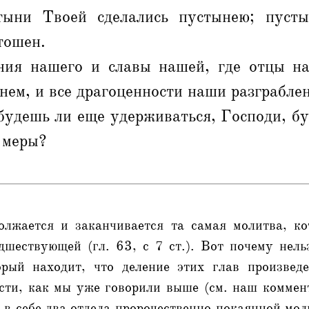
тыни Твоей сделались пустынею; пусты
тошен.
ия нашего и славы нашей, где отцы н
нем, и все драгоценности наши разграбле
будешь ли еще удерживаться, Господи, б
з меры?
олжается и заканчивается та самая молитва, ко
шествующей (гл. 63, с 7 ст.). Вот почему нель
рый находит, что деление этих глав произведе
ости, как мы уже говорили выше (см. наш коммент.
 в себе два отдела пророчественно-покаянной мо