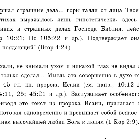
шал страшные дела... горы таяли от лица Твоег
тихах выражалось лишь гипотетически, здесь
ликих и страшных делах Господа Библия, дейст
ор 10:21; Пс 105:22 и др.). Подтверждает она
ь поядающий" (Втор 4:24).
хали, не внимали ухом и никакой глаз не видал 
только сделал... Мысль эта совершенно в духе т
-45 гл. кн. пророка Исаии (см. напр., 40:12-
4:11, 25; 45:21 и др.). Заслуживает особенног
иведя это текст из пророка Исаии, прилагает 
которая одновременно и превышает собой всякое
нием высочайшей любви Бога к людям (1 Кор 2:9)