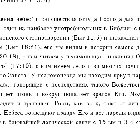
очинение, с. 324).
ения небес" и снисшествия оттуда Господа для 
- один из наиболее употребительных в Библии: с
лонского столпотворения (Быт 11:5) и наказания
ы (Быт 18:21), его мы видим в истории самого д
20:18), о нем читаем у псалмопевца: "наклонил О
о" (17:10), с ним имеем дело и во многих други
го Завета. У псаломопевца мы находим яркую па
раза, говорящей о последствиях такого Божестве
 идет огонь и вокруг попаляет врагов Его. Мо
видит и трепещет. Горы, как воск, тают от лиц
. Небеса возвещают правду Его и все народы видя
ят в ближайшей логической связи с 15-ым и 3-4 