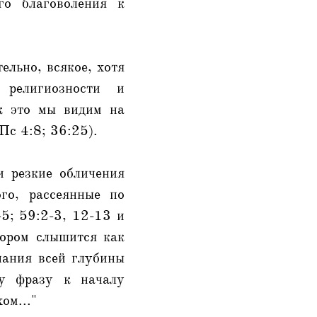
го благоволения к
ельно, всякое, хотя
 религиозности и
ак это мы видим на
Пс 4:8; 36:25).
 резкие обличения
ого, рассеянные по
-5; 59:2-3, 12-13 и
тором слышится как
нания всей глубины
ту фразу к началу
ом..."