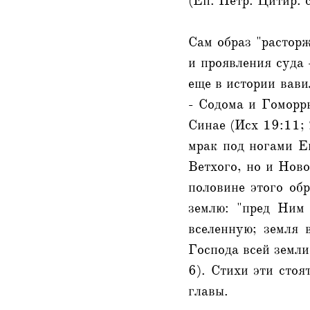
(Еп. Петр. Цитир. с
Сам образ "расторж
и проявления суда 
еще в истории вави
- Содома и Гоморр
Синае (Исх 19:11; 
мрак под ногами Ег
Ветхого, но и Ново
половине этого об
землю: "пред Ним
вселенную; земля 
Господа всей земли
6). Стихи эти сто
главы.