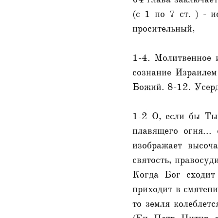
(с 1 по 7 ст. ) - 
просительный,
1-4. Молитвенное 
сознание Израилем
Божий. 8-12. Усер
1-2 О, если бы Ты
плавящего огня...
изображает высоч
святость, правосуд
Когда Бог сходит 
приходит в смятени
то земля колеблетс