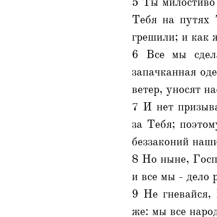
5 Ты милостиво
Тебя на путях 
грешили; и как 
6 Все мы сдел
запачканная оде
ветер, уносят на
7 И нет призыв
за Тебя; поэтом
беззаконий наш
8 Но ныне, Госп
и все мы - дело 
9 Не гневайся, 
же: мы все наро