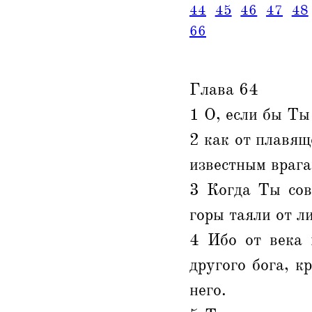
44
45
46
47
48
66
Глава 64
1 О, если бы Ты
2 как от плавящ
известным врага
3 Когда Ты сов
горы таяли от л
4 Ибо от века 
другого бога, к
него.