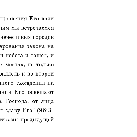
откровения Его воли
 ним мы встречаемся
 нечестивых городов
арования закона на
н небеса и сошел, и
х местах, не только
раллель и во второй
нного схождения на
лнии Его освещают
а Господа, от лица
т славу Его" (96:3-
стихами предыдущей