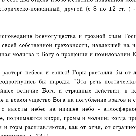
историческо-покаянный, другой (с 8 по 12 ст. ) 
исповедание Всемогущества и грозной силы Госп
 своей собственной греховности, навлекшей на н
дная молитва к Богу о прощении и помиловании Е
 расторг небеса и сошел! Горы растаяли бы от л
 содрогнулись бы народы. "Эта речь поэтическая
айшее величие Бога и страшные действия, в ко
ие и всемогущество Бога на погубление врагов и 
с высоты небес на низшее небо - атмосферное
е, поднимаются вихри, громы и молнии; когда пр
я и горы расплавляются, как от огня, от страшн