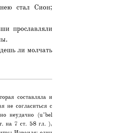
нею стал Сион;
аши прославляли
ны.
удешь ли молчать
торая составляла и
зя не согласиться с
но неудачно (u"bel
 на 7 ст. 58 гл. ),
литвы Израиля: один