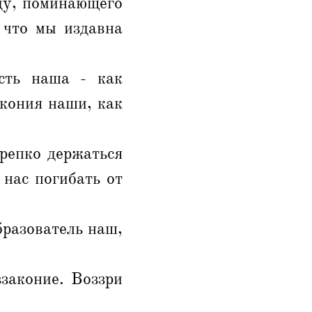
ду, поминающего
 что мы издавна
сть наша - как
акония наши, как
репко держаться
 нас погибать от
бразователь наш,
ззаконие. Воззри