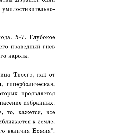
- умилостивительно-
ода. 5-7. Глубокое
его праведный гнев
го народа.
ица Твоего, как от
, гиперболическая,
торых проявляется
спасение избранных,
, то, кажется, все
иближается к земле,
ого величия Божия".