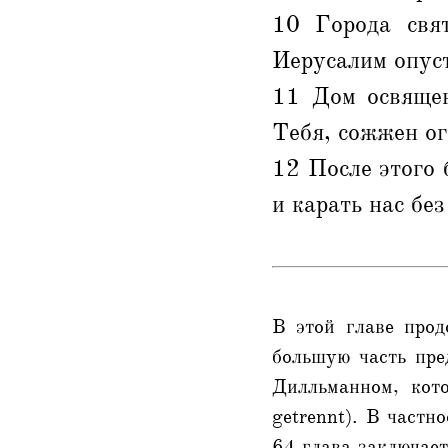
10 Города свя
Иерусалим опус
11 Дом освящен
Тебя, сожжен ог
12 После этого 
и карать нас бе
В этой главе прод
большую часть пред
Дилльманном, кото
getrennt). В частн
64 глава заключает