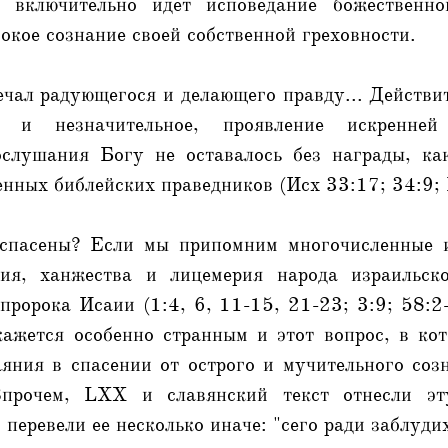
включительно идет исповедание божественно
окое сознание своей собственной греховности.
чал радующегося и делающего правду... Действит
е и незначительное, проявление искренней
ослушания Богу не оставалось без награды, к
нных библейских праведников (Исх 33:17; 34:9; 
спасены? Если мы припомним многочисленные и
ния, ханжества и лицемерия народа израильск
пророка Исаии (1:4, 6, 11-15, 21-23; 3:9; 58:2
окажется особенно странным и этот вопрос, в ко
аяния в спасении от острого и мучительного соз
Впрочем, LXX и славянский текст отнесли э
перевели ее несколько иначе: "сего ради заблудих