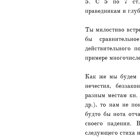
5. С 5 по 7 ст. 
праведникам и глуб
Ты милостиво встре
бы сравнительно
действительного п
примере многочисле
Как же мы будем 
нечестия, беззако
разным местам кн. 
др.), то нам не п
будто бы нота отч
своего падения. 
следующего стиха и 