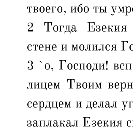
твоего, ибо ты ум
2 Тогда Езекия 
стене и молился Го
3 `о, Господи! вс
лицем Твоим верн
сердцем и делал у
заплакал Езекия с