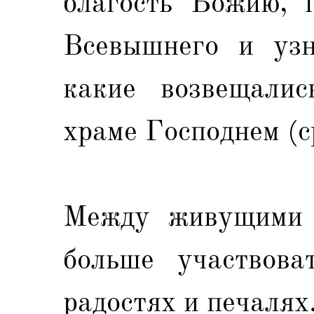
благость Божию, п
Всевышнего и узн
какие возвещалис
храме Господнем (ср
Между живущими в
больше участвова
радостях и печалях