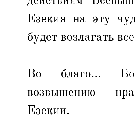
Езекия на эту чу
будет возлагать все
Вo благо... Б
возвышению нрав
Езекии.