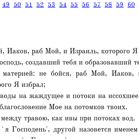
49
50
51
52
53
54
55
56
57
58
59
60
, Иаков, раб Мой, и Израиль, которого Я
осподь, создавший тебя и образовавший 
 матерней: не бойся, раб Мой, Иаков,
рого Я избрал;
 воды на жаждущее и потоки на иссохшее
 благословение Мое на потомков твоих.
 между травою, как ивы при потоках вод.
 `я Господень', другой назовется именем