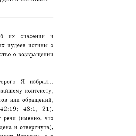
об их спасении и
ых иудеев истины о
ство о возвращении
орого Я избрал...
жайшему контексту,
тов или обращений,
42:19; 43:1, 21).
 речи (именно, что
дена и отвергнута),