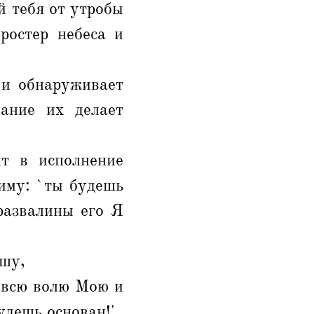
й тебя от утробы
ростер небеса и
 и обнаруживает
нание их делает
т в исполнение
иму: `ты будешь
развалины его Я
ушу,
 всю волю Мою и
удешь основан!'