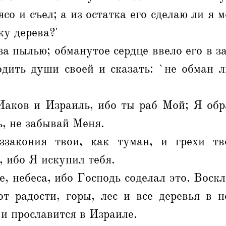
со и съел; а из остатка его сделаю ли я 
ку дерева?'
за пылью; обманутое сердце ввело его в з
одить души своей и сказать: `не обман л
Иаков и Израиль, ибо ты раб Мой; Я обра
, не забывай Меня.
закония твои, как туман, и грехи тв
, ибо Я искупил тебя.
, небеса, ибо Господь соделал это. Воск
от радости, горы, лес и все деревья в н
и прославится в Израиле.