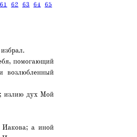
61
62
63
64
65
 избрал.
тебя, помогающий
 и возлюбленный
; излию дух Мой
 Иакова; а иной