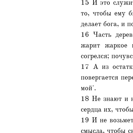
15 И это служит
то, чтобы ему б
делает бога, и п
16 Часть дерев
жарит жаркое и
согрелся; почувс
17 А из остатк
повергается пер
мой'.
18 Не знают и н
сердца их, чтоб
19 И не возьмет
смысла, чтобы ск