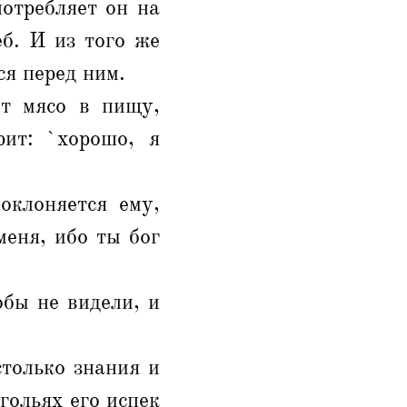
потребляет он на
еб. И из того же
ся перед ним.
ит мясо в пищу,
рит: `хорошо, я
оклоняется ему,
меня, ибо ты бог
обы не видели, и
столько знания и
угольях его испек