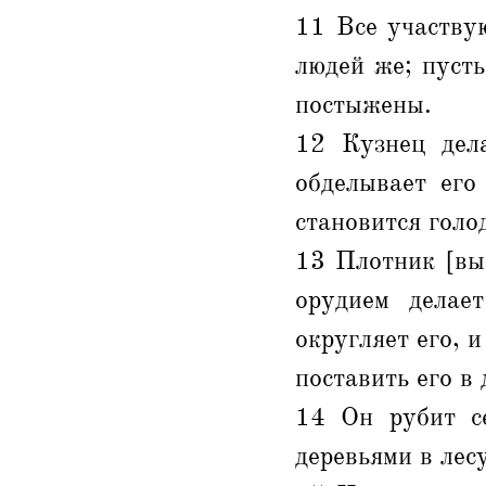
11 Все участву
людей же; пусть
постыжены.
12 Кузнец дела
обделывает его
становится голод
13 Плотник [вы
орудием делае
округляет его, 
поставить его в 
14 Он рубит се
деревьями в лесу