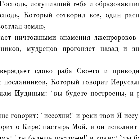
Господь, искупивший тебя и образовавши
сподь, Который сотворил все, один расп
остлал землю,
ает ничтожными знамения лжепророков
ников, мудрецов прогоняет назад и з
верждает слово раба Своего и приводи
х посланников, Который говорит Иерусал
родам Иудиным: `вы будете построены, и 
не говорит: `иссохни!' и реки твои Я исс
орит о Кире: пастырь Мой, и он исполнит
му: `ты будешь построен!' и храму: `ты б