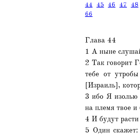
44
45
46
47
48
66
Глава 44
1 А ныне слушай
2 Так говорит Г
тебе от утробы
[Израиль], кото
3 ибо Я изолью
на племя твое и
4 И будут расти
5 Один скажет: