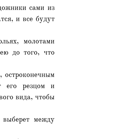
дожники сами из
тся, и все будут
ольях, молотами
ею до того, что
.
, остроконечным
т его резцом и
вого вида, чтобы
е выберет между