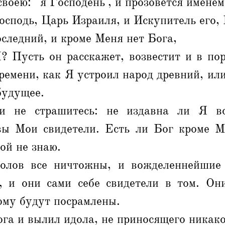
воею: `я Господень', и прозовется именем
осподь, Царь Израиля, и Искупитель его,
следний, и кроме Меня нет Бога,
? Пусть он расскажет, возвестит и в по
времени, как Я устроил народ древний, или
будущее.
и не страшитесь: не издавна ли Я во
вы Мои свидетели. Есть ли Бог кроме М
ой не знаю.
олов все ничтожны, и вожделеннейшие 
, и они сами себе свидетели в том. Он
ому будут посрамлены.
ога и вылил идола, не приносящего никак