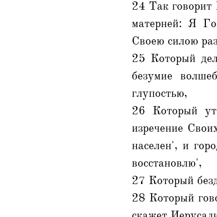
24 Так говорит 
матерней: Я Го
Своею силою раз
25 Который дел
безумие волшеб
глупостью,
26 Который ут
изречение Свои
населен', и го
восстановлю',
27 Который безд
28 Который гов
скажет Иерусали