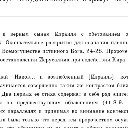
о к верным сынам Израиля с обетованием 
3. Окончательное раскрытие для сознания пленн
и Всемогуществе истинного Бога. 24-28. Пророче
восстановлении Иерусалима при содействии Кира.
й, Иаков... и возлюбленный [Израиль], кот
ачинается совершенно таким же контрастом бли
 Два первых ее стиха содержат в себе ряд эпите
 по предшествующим объяснениям (41:8-9; 
их параллелях и принимая во внимание контекст
я была только что перед тем пророчеством осуж