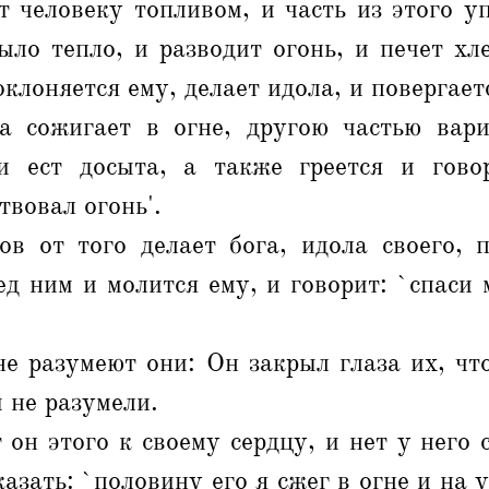
 человеку топливом, и часть из этого у
ыло тепло, и разводит огонь, и печет хл
оклоняется ему, делает идола, и повергает
а сожигает в огне, другою частью вар
 ест досыта, а также греется и гово
твовал огонь'.
ов от того делает бога, идола своего, п
ед ним и молится ему, и говорит: `спаси 
е разумеют они: Он закрыл глаза их, чт
ы не разумели.
 он этого к своему сердцу, и нет у него 
азать: `половину его я сжег в огне и на 