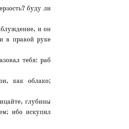
мерзость? буду ли
аблуждение, и он
и в правой руке
зовал тебя: раб
ои, как облако;
лицайте, глубины
ем; ибо искупил