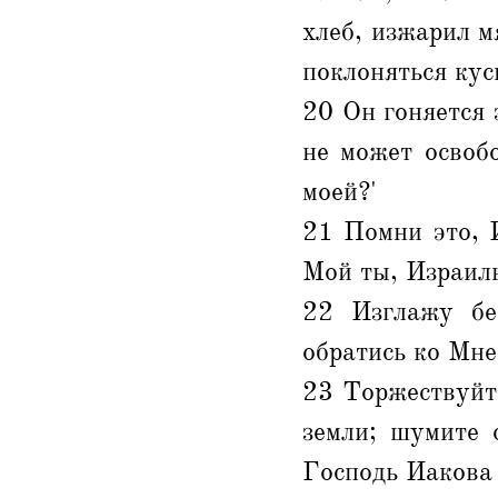
хлеб, изжарил мя
поклоняться кус
20 Он гоняется 
не может освоб
моей?'
21 Помни это, 
Мой ты, Израиль
22 Изглажу без
обратись ко Мне
23 Торжествуйте
земли; шумите 
Господь Иакова 