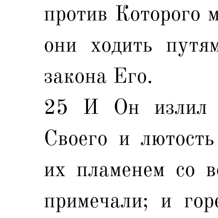
против Которого 
они ходить путя
закона Его.
25 И Он излил 
Своего и лютость
их пламенем со в
примечали; и гор