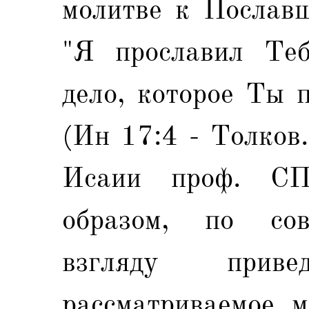
молитве к Пославш
"Я прославил Теб
дело, которое Ты 
(Ин 17:4 - Толков.
Исаии проф. СП
образом, по сов
взгляду привед
рассматриваемое м