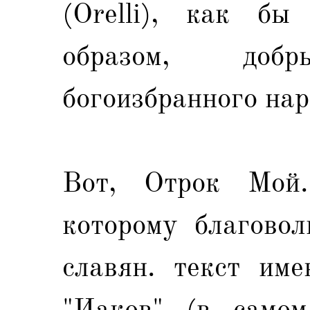
(Orelli), как бы
образом, доб
богоизбранного нар
Вот, Отрок Мой.
которому благово
славян. текст име
"Иаков" (в самом