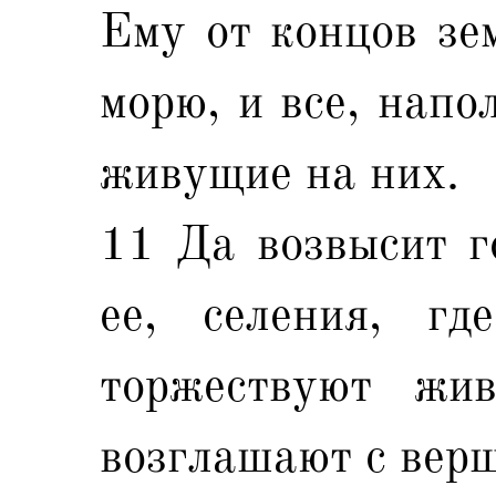
Ему от концов зе
морю, и все, напо
живущие на них.
11 Да возвысит г
ее, селения, гд
торжествуют жи
возглашают с верш