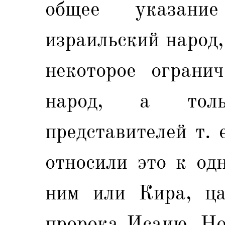
общее указани
израильский народ,
некоторое огранич
народ, а тол
представителей т. 
относили это к од
ним или Кира, ца
пророка Исаию. Но