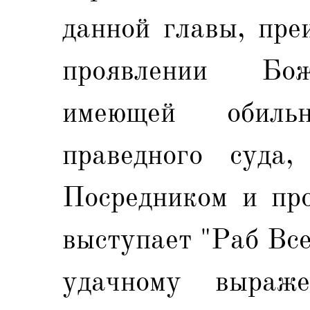
данной главы, пре
проявлении Бож
имеющей обиль
праведного суда,
Посредником и про
выступает "Раб Все
удачному выраже