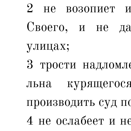
2 не возопиет и
Своего, и не д
улицах;
3 трости надломл
льна курящегос
производить суд п
4 не ослабеет и н