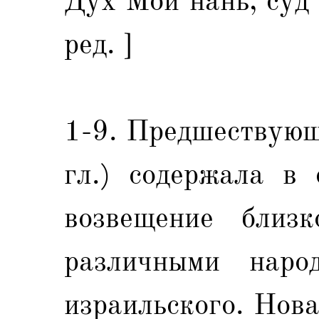
Дух Мой нань, суд
ред. ]
1-9. Предшествующ
гл.) содержала в 
возвещение близ
различными наро
израильского. Нов