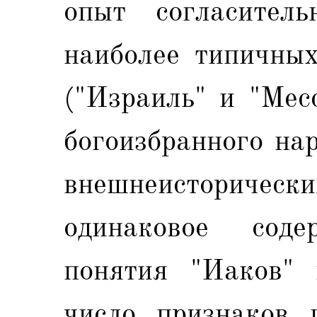
опыт согласитель
наиболее типичных
("Израиль" и "Месс
богоизбранного на
внешнеисторичес
одинаковое сод
понятия "Иаков" 
число признаков 