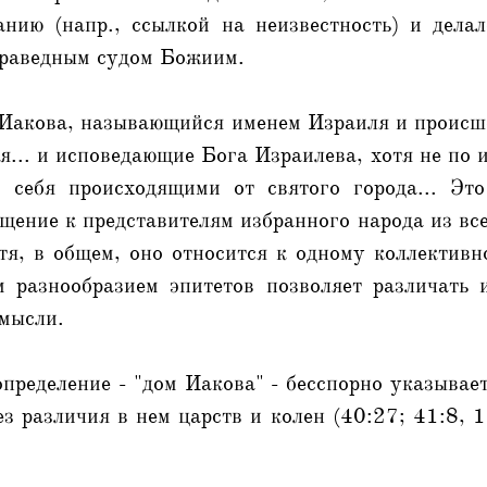
анию (напр., ссылкой на неизвестность) и делал
праведным судом Божиим.
 Иакова, называющийся именем Израиля и происш
... и исповедающие Бога Израилева, хотя не по и
 себя происходящими от святого города... Это
щение к представителям избранного народа из вс
тя, в общем, оно относится к одному коллективн
 разнообразием эпитетов позволяет различать 
 мысли.
определение - "дом Иакова" - бесспорно указывае
ез различия в нем царств и колен (40:27; 41:8, 1