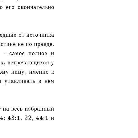
о его окончательно
едшие от источника
стине не по правде.
 - самое полное и
ех, встречающихся у
ому лицу, именно к
и улавливать в нем
т на весь избранный
4; 43:1, 22, 44:1 и