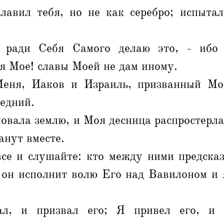
лавил тебя, но не как серебро; испытал
 ради Себя Самого делаю это, - ибо
я Мое! славы Моей не дам иному.
еня, Иаков и Израиль, призванный Мо
едний.
овала землю, и Моя десница распростерла
анут вместе.
все и слушайте: кто между ними предсказ
и он исполнит волю Его над Вавилоном и
л, и призвал его; Я привел его, и 