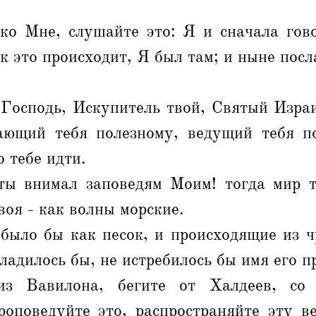
ко Мне, слушайте это: Я и сначала гово
ак это происходит, Я был там; и ныне пос
 Господь, Искупитель твой, Святый Израи
ающий тебя полезному, ведущий тебя п
 тебе идти.
ты внимал заповедям Моим! тогда мир 
воя - как волны морские.
было бы как песок, и происходящие из ч
гладилось бы, не истребилось бы имя его 
з Вавилона, бегите от Халдеев, со 
роповедуйте это, распространяйте эту ве