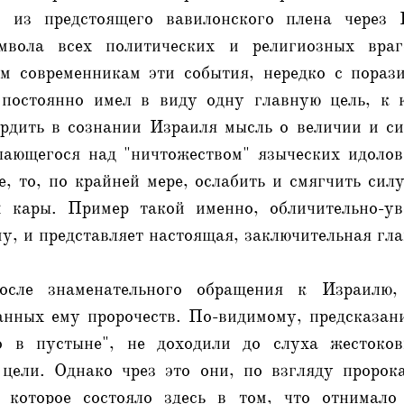
о из предстоящего вавилонского плена через
мвола всех политических и религиозных вра
м современникам эти события, нередко с порази
 постоянно имел в виду одну главную цель, к 
ердить в сознании Израиля мысль о величии и си
ающегося над "ничтожеством" языческих идолов 
е, то, по крайней мере, ослабить и смягчить си
й кары. Пример такой именно, обличительно-ув
у, и представляет настоящая, заключительная гла
сле знаменательного обращения к Израилю,
нных ему пророчеств. По-видимому, предсказан
о в пустыне", не доходили до слуха жестоко
 цели. Однако чрез это они, по взгляду пророка
, которое состояло здесь в том, что отнимало