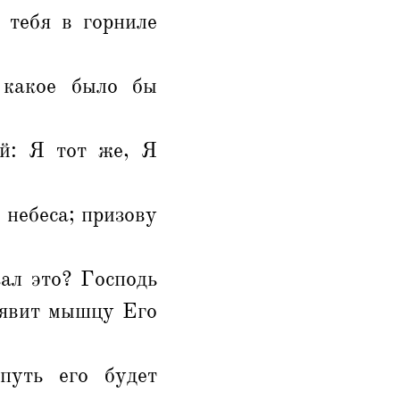
 тебя в горниле
 какое было бы
й: Я тот же, Я
 небеса; призову
ал это? Господь
 явит мышцу Его
путь его будет