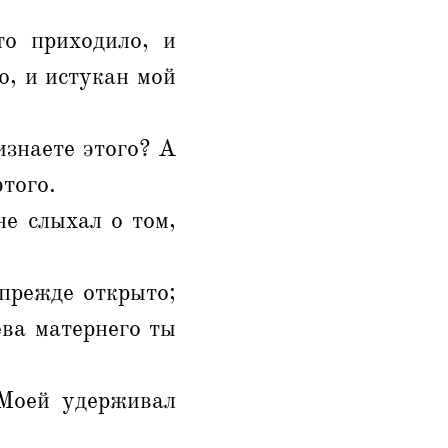
то приходило, и
о, и истукан мой
изнаете этого? А
этого.
не слыхал о том,
 прежде открыто;
ева матернего ты
 Моей удерживал