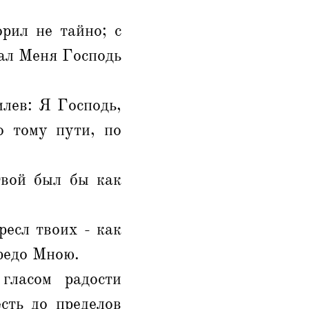
рил не тайно; с
лал Меня Господь
лев: Я Господь,
о тому пути, по
твой был бы как
ресл твоих - как
предо Мною.
гласом радости
сть до пределов