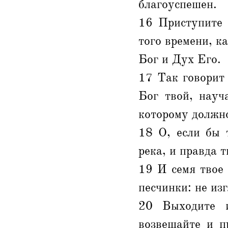
благоуспешен.
16 Приступите 
того времени, к
Бог и Дух Его.
17 Так говорит
Бог твой, науч
которому должно
18 О, если бы 
река, и правда т
19 И семя твое 
песчинки: не из
20 Выходите и
возвещайте и п