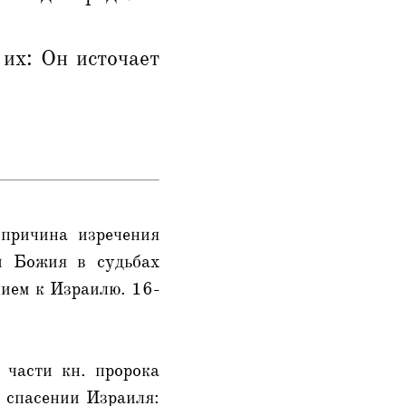
их: Он источает
причина изречения
и Божия в судьбах
нием к Израилю. 16-
 части кн. пророка
м спасении Израиля: