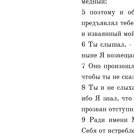
медный;
5 поэтому и об
предъявлял тебе
и изваянный мой
6 Ты слышал, - 
ныне Я возвещаю
7 Оно произошло
чтобы ты не сказ
8 Ты и не слыха
ибо Я знал, что
прозван отступн
9 Ради имени М
Себя от истребл