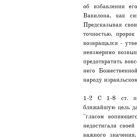
об избавлении ег
Вавилона, как си
Предсказывая свои
точностью, пророк
возвращался - утв
неизмеримо возвыш
предотвратить вовс
него Божественно
народу израильском
1-2 С 1-8 ст. по
ближайшую цель да
"гласом вопиющег
недостигали своей
важного значения