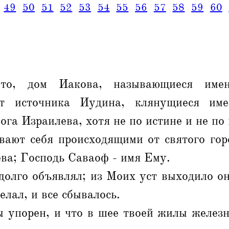
49
50
51
52
53
54
55
56
57
58
59
60
то, дом Иакова, называющиеся име
т источника Иудина, клянущиеся им
га Израилева, хотя не по истине и не по 
вают себя происходящими от святого гор
ва; Господь Саваоф - имя Ему.
долго объявлял; из Моих уст выходило он
елал, и все сбывалось.
ы упорен, и что в шее твоей жилы железн