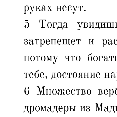
руках несут.
5 Тогда увидишь
затрепещет и рас
потому что богат
тебе, достояние на
6 Множество верб
дромадеры из Мади