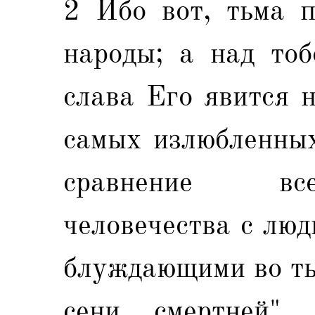
2 Ибо вот, тьма п
народы; а над тоб
слава Его явится н
самых излюбленных
сравнение все
человечества с лю
блуждающими во ть
сени смертней"