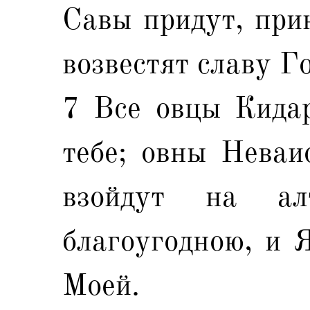
Савы придут, прин
возвестят славу Г
7 Все овцы Кидар
тебе; овны Неваи
взойдут на а
благоугодною, и 
Моей.