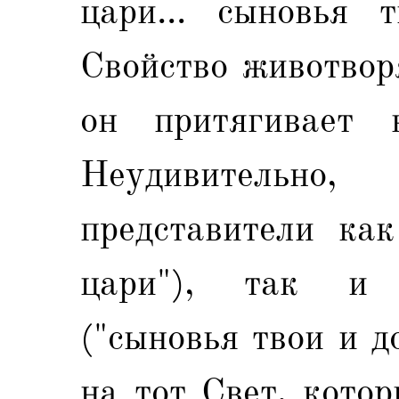
цари... сыновья т
Свойство животвор
он притягивает 
Неудивительн
представители как
цари"), так и 
("сыновья твои и д
на тот Свет, кото