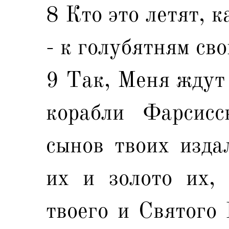
8 Кто это летят, к
- к голубятням св
9 Так, Меня ждут 
корабли Фарсисс
сынов твоих изда
их и золото их,
твоего и Святого 