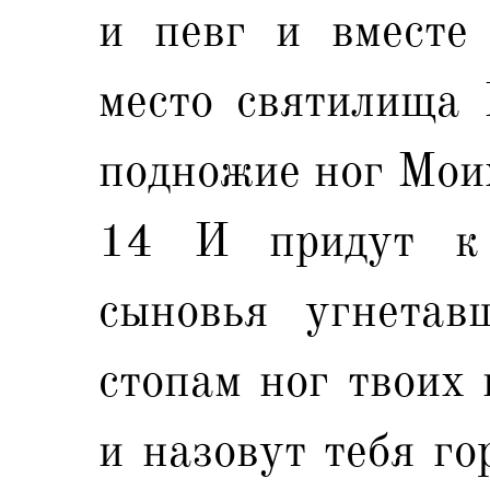
и певг и вместе 
место святилища 
подножие ног Мои
14 И придут к 
сыновья угнетав
стопам ног твоих 
и назовут тебя го