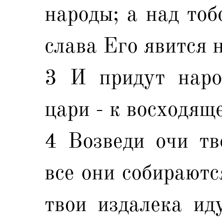
народы; а над тоб
слава Его явится 
3 И придут наро
цари - к восходящ
4 Возведи очи тв
все они собираютс
твои издалека ид