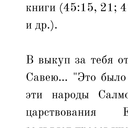
книги (45:15, 21; 4
и др.).
В выкуп за тебя о
Савею... "Это был
эти народы Салмо
царствования Е