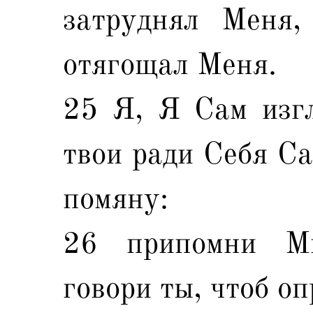
затруднял Меня,
отягощал Меня.
25 Я, Я Сам изг
твои ради Себя Са
помяну:
26 припомни Мн
говори ты, чтоб оп