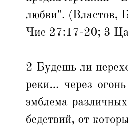
любви". (Властов, 
Чис 27:17-20; 3 Ца
2 Будешь ли перехо
реки... через огон
эмблема различных
бедствий, от котор