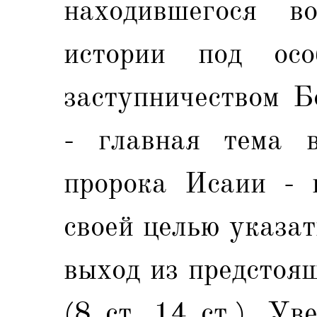
находившегося в
истории под осо
заступничеством Б
- главная тема в
пророка Исаии - 
своей целью указа
выход из предстоя
(8 ст. 14 ст.). Ув