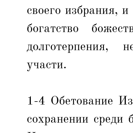
своего избрания, и
богатство божест
долготерпения, 
участи.
1-4 Обетование Из
сохранении среди б