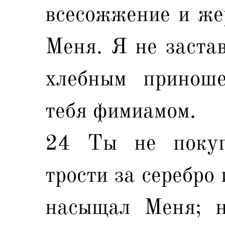
всесожжение и же
Меня. Я не заста
хлебным принош
тебя фимиамом.
24 Ты не покуп
трости за серебро
насыщал Меня; н