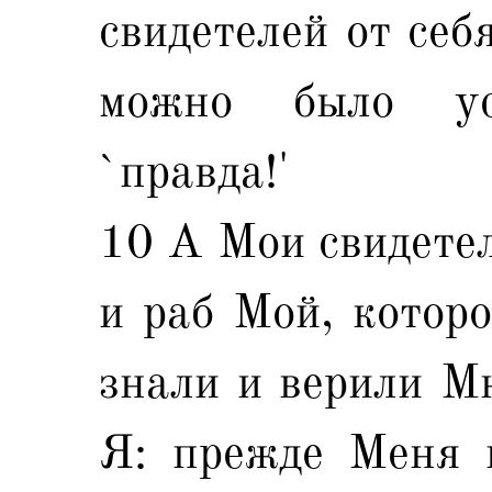
свидетелей от себ
можно было ус
`правда!'
10 А Мои свидетел
и раб Мой, которо
знали и верили Мн
Я: прежде Меня 