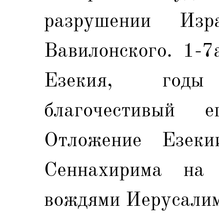
разрушении Изр
Вавилонского. 1-7
Езекия, годы
благочестивый е
Отложение Езеки
Сеннахирима на
вождями Иерусалим