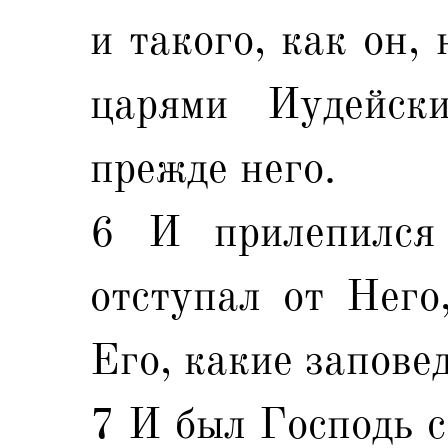
и такого, как он,
царями Иудейск
прежде него.
6 И прилепился
отступал от Него
Его, какие запове
7 И был Господь с