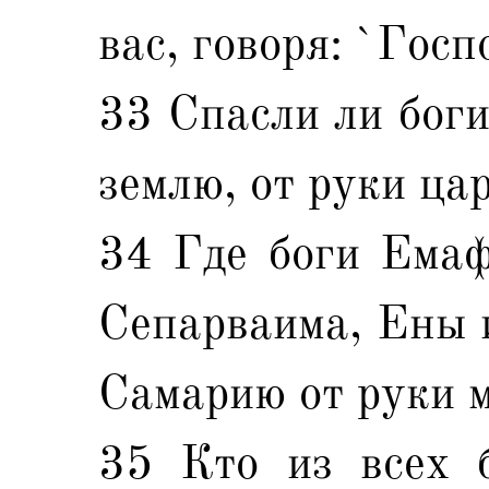
вас, говоря: `Госп
33 Спасли ли боги
землю, от руки ца
34 Где боги Емаф
Сепарваима, Ены 
Самарию от руки 
35 Кто из всех б