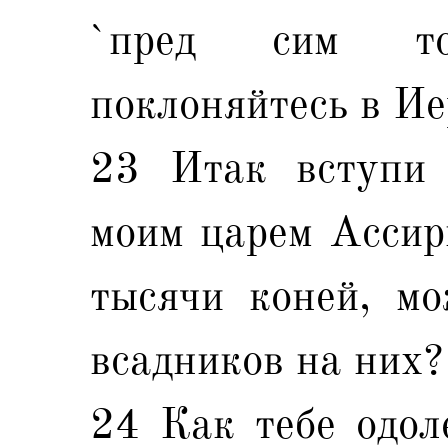
`пред сим то
поклоняйтесь в Ие
23 Итак вступи 
моим царем Ассири
тысячи коней, мо
всадников на них?
24 Как тебе одол