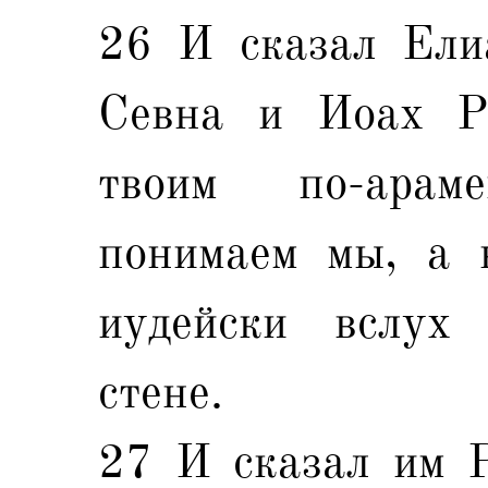
26 И сказал Ели
Севна и Иоах Ра
твоим по-арам
понимаем мы, а 
иудейски вслух
стене.
27 И сказал им Р