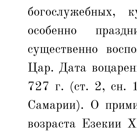
богослужебных, к
особенно праз
существенно воспо
Цар. Дата воцарен
727 г. (ст. 2, сн.
Самарии). О прими
возраста Езекии X