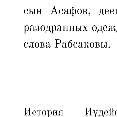
сын Асафов, дее
разодранных одежд
слова Рабсаковы.
История Иудей