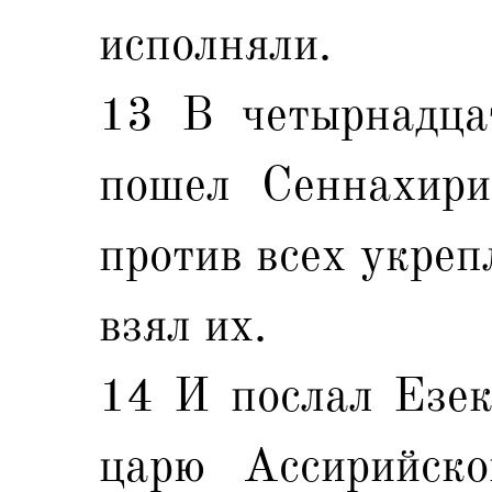
исполняли.
13 В четырнадца
пошел Сеннахири
против всех укреп
взял их.
14 И послал Езек
царю Ассирийско