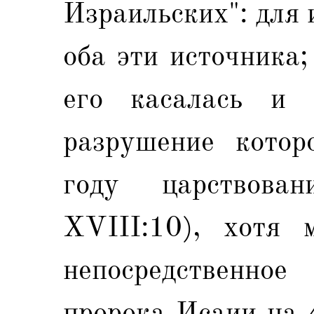
Израильских": для
оба эти источника;
его касалась и ц
разрушение котор
году царствов
XVIII:10), хотя 
непосредственн
пророка Исаии на 