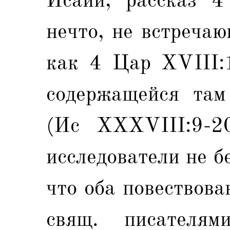
нечто, не встреча
как 4 Цар XVIII:1
содержащейся там
(Ис XXXVIII:9-20
исследователи не б
что оба повествов
свящ. писателя