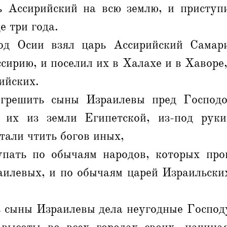
 Ассирийский на всю землю, и приступ
е три года.
од Осии взял царь Ассирийский Самари
сирию, и поселил их в Халахе и в Хаворе,
ийских.
 грешить сыны Израилевы пред Господо
 их из земли Египетской, из-под руки
стали чтить богов иных,
упать по обычаям народов, которых про
аилевых, и по обычаям царей Израильских
ь сыны Израилевы дела неугодные Господ