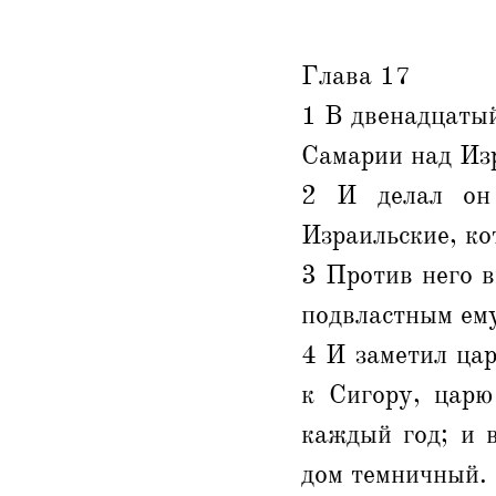
Глава 17
1 В двенадцатый
Самарии над Изр
2 И делал он 
Израильские, ко
3 Против него в
подвластным ему
4 И заметил цар
к Сигору, царю
каждый год; и 
дом темничный.