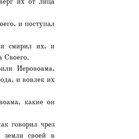
верг их от лица
оего, и поступал
 и смирил их, и
а Своего.
рили Иеровоама,
ода, и вовлек их
воама, какие он
ак говорил чрез
з земли своей в