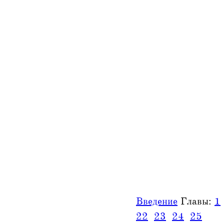
Введение
Главы:
1
22
23
24
25