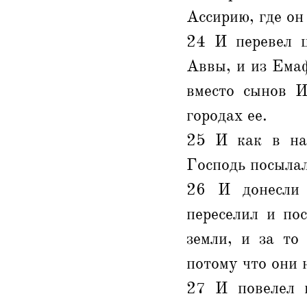
Ассирию, где он 
24 И перевел ц
Аввы, и из Емаф
вместо сынов И
городах ее.
25 И как в нач
Господь посылал
26 И донесли 
переселил и по
земли, и за то
потому что они 
27 И повелел ц