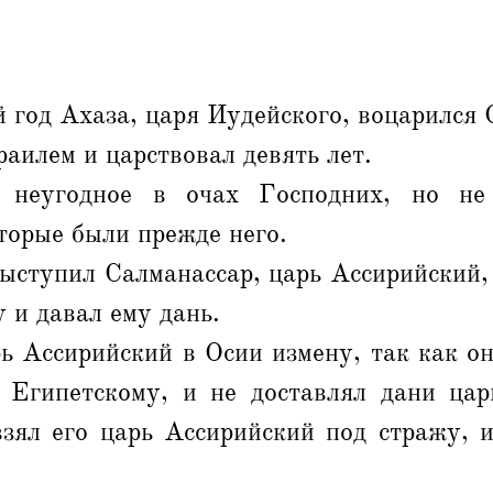
 год Ахаза, царя Иудейского, воцарился 
аилем и царствовал девять лет.
неугодное в очах Господних, но не
торые были прежде него.
ыступил Салманассар, царь Ассирийский,
 и давал ему дань.
ь Ассирийский в Осии измену, так как о
 Египетскому, и не доставлял дани ца
взял его царь Ассирийский под стражу, и