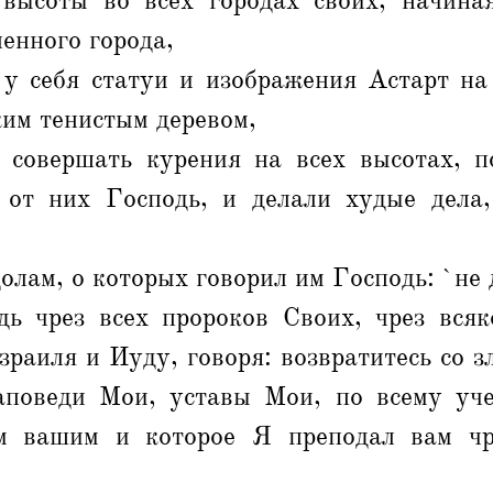
 высоты во всех городах своих, начина
енного города,
 у себя статуи и изображения Астарт на
ким тенистым деревом,
 совершать курения на всех высотах, п
 от них Господь, и делали худые дела
олам, о которых говорил им Господь: `не д
дь чрез всех пророков Своих, чрез всяк
зраиля и Иуду, говоря: возвратитесь со 
аповеди Мои, уставы Мои, по всему уч
ам вашим и которое Я преподал вам чр