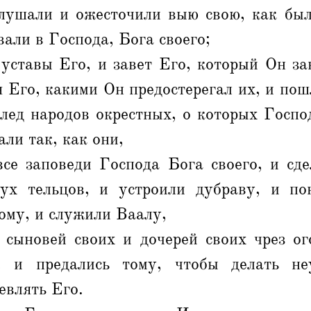
лушали и ожесточили выю свою, как был
вали в Господа, Бога своего;
 уставы Его, и завет Его, который Он за
я Его, какими Он предостерегал их, и пош
след народов окрестных, о которых Госпо
али так, как они,
все заповеди Господа Бога своего, и сде
ух тельцов, и устроили дубраву, и по
ому, и служили Ваалу,
 сыновей своих и дочерей своих чрез ого
и, и предались тому, чтобы делать не
евлять Его.