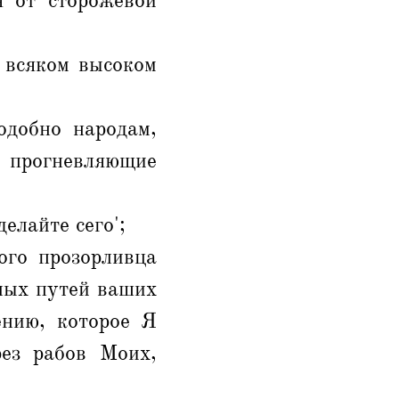
я от сторожевой
 всяком высоком
одобно народам,
, прогневляющие
елайте сего';
ого прозорливца
злых путей ваших
ению, которое Я
ез рабов Моих,