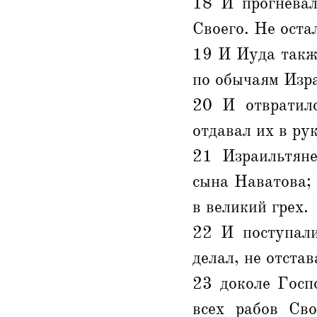
18 И прогневал
Своего. Не оста
19 И Иуда также
по обычаям Изра
20 И отвратилс
отдавал их в ру
21 Израильтяне
сына Наватова; 
в великий грех.
22 И поступали
делал, не отстав
23 доколе Госп
всех рабов Сво