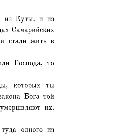
и из Куты, и из
одах Самарийских
 и стали жить в
или Господа, то
ды, которых ты
закона Бога той
 умерщвляют их,
 туда одного из