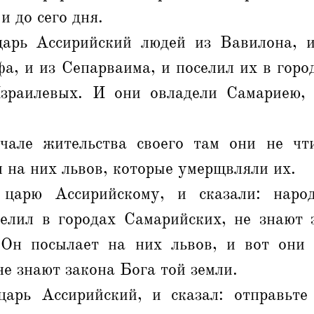
и до сего дня.
арь Ассирийский людей из Вавилона, 
а, и из Сепарваима, и поселил их в гор
зраилевых. И они овладели Самариею,
але жительства своего там они не чт
 на них львов, которые умерщвляли их.
царю Ассирийскому, и сказали: наро
селил в городах Самарийских, не знают 
 Он посылает на них львов, и вот они
не знают закона Бога той земли.
арь Ассирийский, и сказал: отправьте