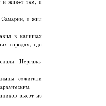
 и живет там, и
 Самарии, и жил
тавил в капищах
их городах, где
елали Нергала,
аимцы сожигали
парваимским.
нников высот из