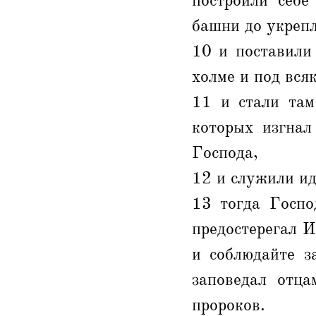
построили себе
башни до укрепл
10 и поставили
холме и под вся
11 и стали там
которых изгнал
Господа,
12 и служили ид
13 тогда Госпо
предостерегал И
и соблюдайте з
заповедал отц
пророков.