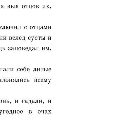
а выя отцов их,
ключил с отцами
ли вслед суеты и
дь заповедал им,
лали себе литые
клонялись всему
нь, и гадали, и
угодное в очах