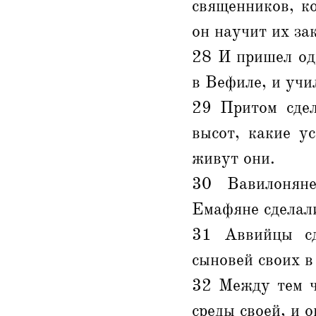
священников, к
он научит их за
28 И пришел од
в Вефиле, и учи
29 Притом сдел
высот, какие у
живут они.
30 Вавилоняне
Емафяне сделал
31 Аввийцы сд
сыновей своих в
32 Между тем ч
среды своей, и 