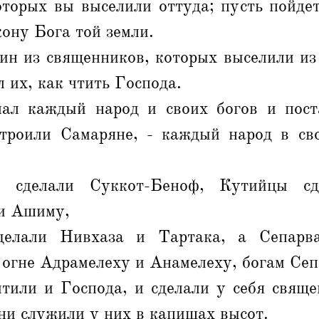
оторых вы выселили оттуда; пусть пойдет
кону Бога той земли.
ин из священников, которых выселили из
л их, как чтить Господа.
ал каждый народ и своих богов и пос
строили Самаряне, - каждый народ в сво
 сделали Суккот-Беноф, Кутийцы сд
и Ашиму,
елали Нивхаза и Тартака, а Сепарв
 огне Адрамелеху и Анамелеху, богам Се
тили и Господа, и сделали у себя свяще
они служили у них в капищах высот.