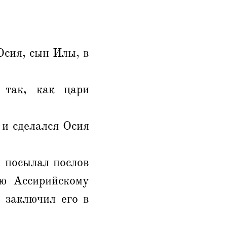
Осия, сын Илы, в
 так, как цари
 и сделался Осия
н посылал послов
рю Ассирийскому
 заключил его в