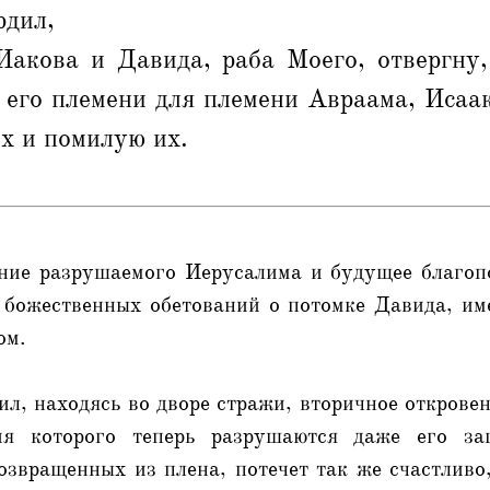
рдил,
Иакова и Давида, раба Моего, отвергну,
 его племени для племени Авраама, Исаа
х и помилую их.
ние разрушаемого Иерусалима и будущее благоп
 божественных обетований о потомке Давида, им
ом.
л, находясь во дворе стражи, вторичное открове
ия которого теперь разрушаются даже его з
звращенных из плена, потечет так же счастливо