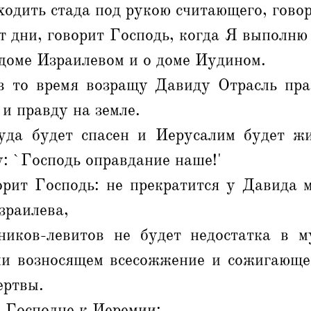
ходить стада под рукою считающего, гово
т дни, говорит Господь, когда Я выполню 
 доме Израилевом и о доме Иудином.
в то время возращу Давиду Отрасль пра
 и правду на земле.
да будет спасен и Иерусалим будет жи
: `Господь оправдание наше!'
орит Господь: не прекратится у Давида 
зраилева,
иков-левитов не будет недостатка в 
ни возносящем всесожжение и сожигающ
ертвы.
 Господне к Иеремии: