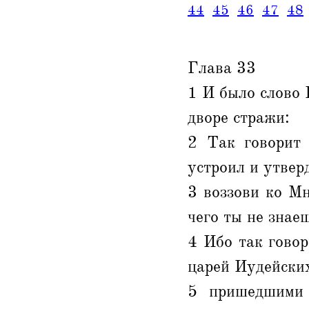
44
45
46
47
48
Глава 33
1 И было слово 
дворе стражи:
2 Так говорит 
устроил и утвер
3 воззови ко Мн
чего ты не знае
4 Ибо так говор
царей Иудейских
5 пришедшими 