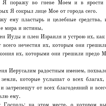
х Я поражу во гневе Моем и в ярости 
рых Я сокрыл лице Мое от города сего.
жу ему пластырь и целебные средства, 
е мира и истины,
ен Иуды и плен Израиля и устрою их, как
т всего нечестия их, которым они грешил
акония их, которыми они грешили предо М
еня Иерусалим радостным именем, похвал
 земли, которые услышат о всех благах,
 и затрепещут от всех благодеяний и всег
влю ему.
 Господь: на этом месте, о котором вы