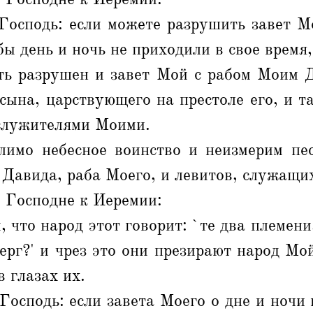
Господь: если можете разрушить завет М
бы день и ночь не приходили в свое время,
ть разрушен и завет Мой с рабом Моим Д
 сына, царствующего на престоле его, и т
служителями Моими.
лимо небесное воинство и неизмерим пес
Давида, раба Моего, и левитов, служащи
 Господне к Иеремии:
, что народ этот говорит: `те два племени
ерг?' и чрез это они презирают народ Мо
в глазах их.
Господь: если завета Моего о дне и ночи 