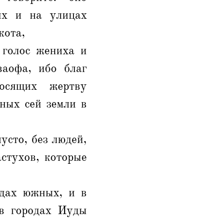
ких и на улицах
кота,
 голос жениха и
ваофа, ибо благ
осящих жертву
ных сей земли в
усто, без людей,
астухов, которые
одах южных, и в
 в городах Иуды