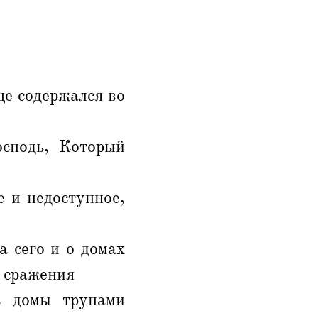
ще содержался во
осподь, Который
е и недоступное,
а сего и о домах
я сражения
ь домы трупами