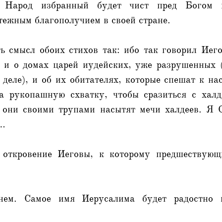
. Народ избранный будет чист пред Богом и
тежным благополучием в своей стране.
ь смысл обоих стихов так: ибо так говорил Иего
а и о домах царей иудейских, уже разрушенных (
 деле), и об их обитателях, которые спешат к н
 рукопашную схватку, чтобы сразиться с халд
о они своими трупами насытят мечи халдеев. Я 
й…
 откровение Иеговы, к которому предшествующ
ем. Самое имя Иерусалима будет радостно 