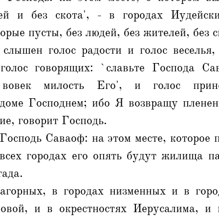
ей и без скота', - в городах Иудейс
орые пусты, без людей, без жителей, без с
 слышен голос радости и голос веселья,
 голос говорящих: `славьте Господа Са
 вовек милость Его', и голос прин
 доме Господнем; ибо Я возвращу пленен
ие, говорит Господь.
Господь Саваоф: на этом месте, которое п
 всех городах его опять будут жилища п
тада.
агорных, в городах низменных и в гор
овой, и в окрестностях Иерусалима, и