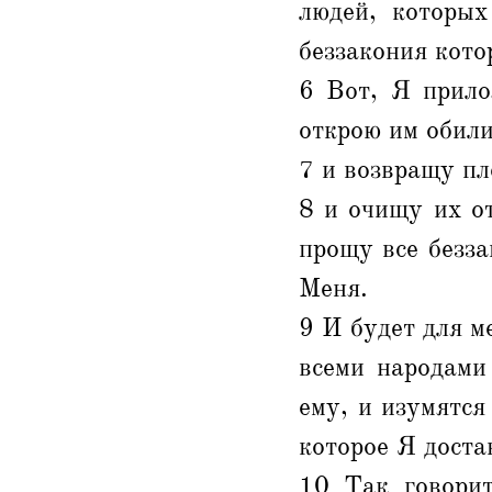
людей, которы
беззакония кото
6 Вот, Я прило
открою им обили
7 и возвращу пл
8 и очищу их о
прощу все безз
Меня.
9 И будет для м
всеми народами
ему, и изумятся
которое Я доста
10 Так говорит