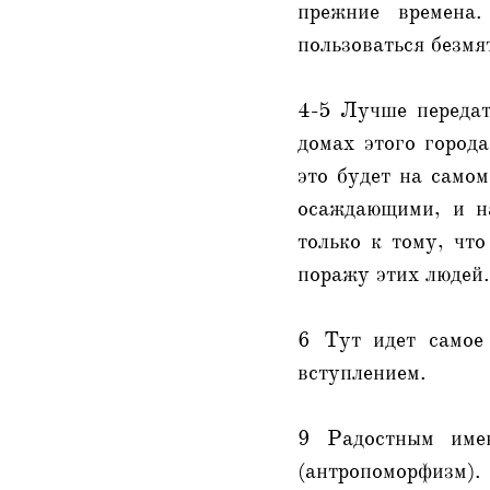
прежние времена
пользоваться безмя
4-5 Лучше передат
домах этого город
это будет на самом
осаждающими, и на
только к тому, чт
поражу этих люде
6 Тут идет самое
вступлением.
9 Радостным имен
(антропоморфизм).