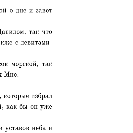
ой о дне и завет
авидом, так что
акже с левитами-
ок морской, так
х Мне.
, которые избрал
й, как бы он уже
и уставов неба и