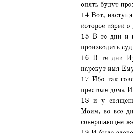
опять будут про
14 Вот, наступя
которое изрек о
15 В те дни и 
производить суд
16 В те дни Иу
нарекут имя Ему
17 Ибо так гов
престоле дома И
18 и у священн
Моим, во все д
совершающем ж
19 И было слово