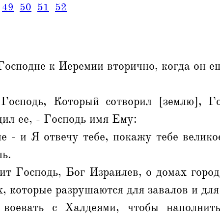
49
50
51
52
Господне к Иеремии вторично, когда он е
Господь, Который сотворил [землю], Г
дил ее, - Господь имя Ему:
е - и Я отвечу тебе, покажу тебе велико
шь.
ит Господь, Бог Израилев, о домах город
, которые разрушаются для завалов и дл
воевать с Халдеями, чтобы наполнит