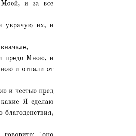
Моей, и за все
и уврачую их, и
 вначале,
и предо Мною, и
ною и отпали от
ою и честью пред
 какие Я сделаю
о благоденствия,
 говорите: `оно