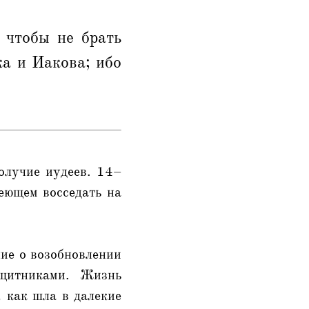
 чтобы не брать
ка и Иакова; ибо
олучие иудеев. 14–
еющем восседать на
ние о возобновлении
ащитниками. Жизнь
, как шла в далекие