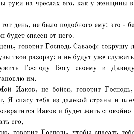
ы руки на чреслах его, как у женщины в 
 тот день, не было подобного ему; это - 
н будет спасен от него.
 день, говорит Господь Саваоф: сокрушу я
 узы твои разорву; и не будут уже служит
ужить Господу Богу своему и Давиду
тановлю им.
ой Иаков, не бойся, говорит Господь,
т, Я спасу тебя из далекой страны и пле
возвратится Иаков и будет жить спокойно 
ать его,
ою, говорит Господь, чтобы спасать теб