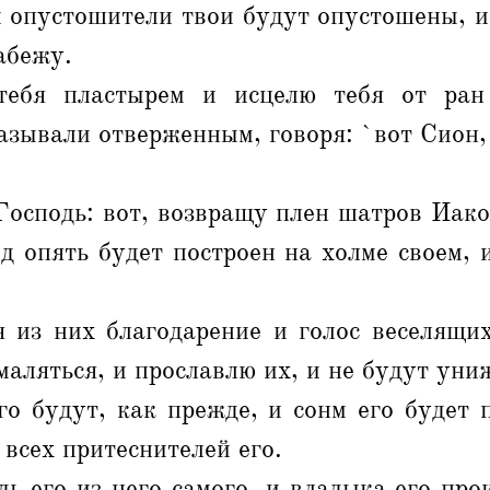
и опустошители твои будут опустошены, и
абежу.
ебя пластырем и исцелю тебя от ран 
азывали отверженным, говоря: `вот Сион,
Господь: вот, возвращу плен шатров Иако
д опять будет построен на холме своем, 
я из них благодарение и голос веселящи
умаляться, и прославлю их, и не будут уни
о будут, как прежде, и сонм его будет 
всех притеснителей его.
ь его из него самого, и владыка его про