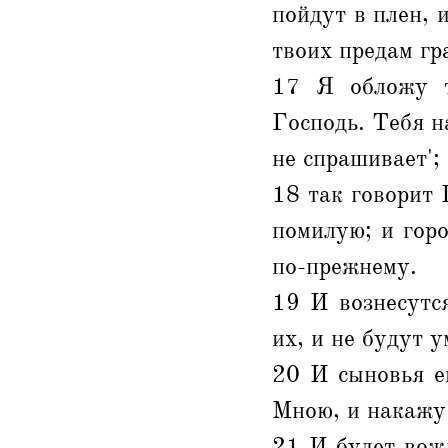
пойдут в плен, 
твоих предам гр
17 Я обложу т
Господь. Тебя н
не спрашивает';
18 так говорит 
помилую; и горо
по-прежнему.
19 И вознесутс
их, и не будут 
20 И сыновья ег
Мною, и накажу 
21 И будет вожд