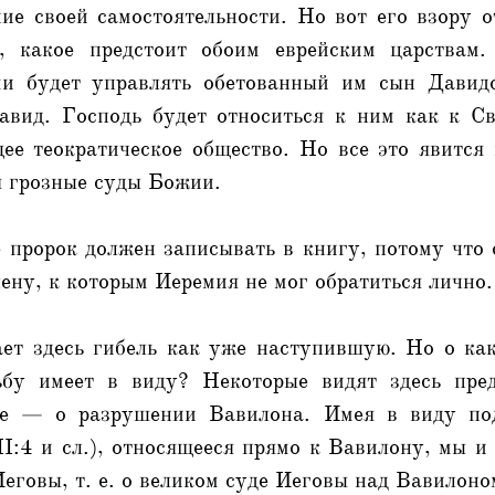
ие своей самостоятельности. Но вот его взору 
о, какое предстоит обоим еврейским царствам
ми будет управлять обетованный им сын Давид
авид. Господь будет относиться к ним как к С
ее теократическое общество. Но все это явится
я грозные суды Божии.
 пророк должен записывать в книгу, потому что 
ену, к которым Иеремия не мог обратиться лично.
ет здесь гибель как уже наступившую. Но о как
ьбу имеет в виду? Некоторые видят здесь пред
ие — о разрушении Вавилона. Имея в виду под
I:4 и сл.), относящееся прямо к Вавилону, мы и
Иеговы, т. е. о великом суде Иеговы над Вавилоно