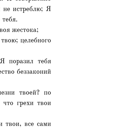
я не истреблю; Я
 тебя.
воя жестока;
 твою; целебного
 Я поразил тебя
ство беззаконий
езни твоей? по
 что грехи твои
 твои, все сами