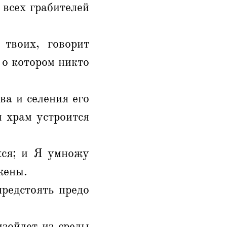
 всех грабителей
твоих, говорит
 о котором никто
ва и селения его
и храм устроится
хся; и Я умножу
жены.
предстоять предо
изойдет из среды