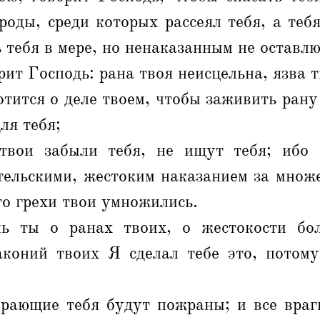
роды, среди которых рассеял тебя, а теб
 тебя в мере, но ненаказанным не оставлю
рит Господь: рана твоя неисцельна, язва т
отится о деле твоем, чтобы заживить рану
ля тебя;
твои забыли тебя, не ищут тебя; ибо
тельскими, жестоким наказанием за множе
то грехи твои умножились.
ь ты о ранах твоих, о жестокости бол
аконий твоих Я сделал тебе это, потому
рающие тебя будут пожраны; и все враги