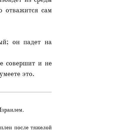
о отважится сам
ый; он падет на
е совершит и не
умеете это.
Израилем.
 плен после тяжелой