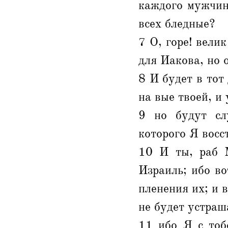
каждого мужчин
всех бледные?
7 О, горе! велик
для Иакова, но о
8 И будет в тот
на вые твоей, и
9 но будут сл
которого Я восс
10 И ты, раб М
Израиль; ибо во
пленения их; и 
не будет устраш
11 ибо Я с тоб