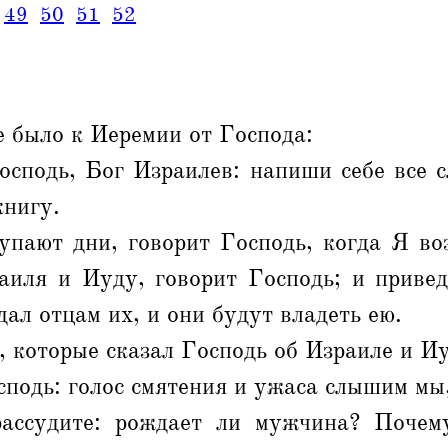
49
50
51
52
е было к Иеремии от Господа:
осподь, Бог Израилев: напиши себе все 
книгу.
тупают дни, говорит Господь, когда Я во
аиля и Иуду, говорит Господь; и привед
дал отцам их, и они будут владеть ею.
а, которые сказал Господь об Израиле и Иу
сподь: голос смятения и ужаса слышим мы,
рассудите: рождает ли мужчина? Поче