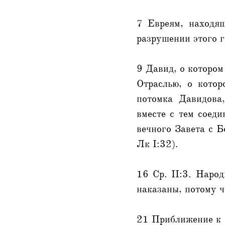
7 Евреям, находящ
разрушении этого г
9 Давид, о котором
Отраслью, о котор
потомка Давидова
вместе с тем соед
вечного Завета с Б
Лк I:32).
16 Ср. II:3. Наро
наказаны, потому ч
21 Приближение к Б