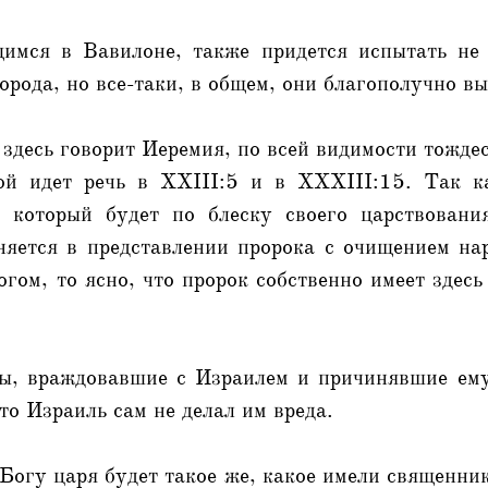
имся в Вавилоне, также придется испытать не
орода, но все-таки, в общем, они благополучно вы
 здесь говорит Иеремия, по всей видимости тожде
ой идет речь в XXIII:5 и в XXXIII:15. Так к
, который будет по блеску своего царствовани
иняется в представлении пророка с очищением на
огом, то ясно, что пророк собственно имеет здесь
ды, враждовавшие с Израилем и причинявшие ем
то Израиль сам не делал им вреда.
огу царя будет такое же, какое имели священни