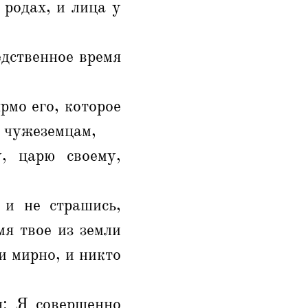
родах, и лица у
бедственное время
рмо его, которое
ь чужеземцам,
, царю своему,
 и не страшись,
мя твое из земли
и мирно, и никто
я: Я совершенно