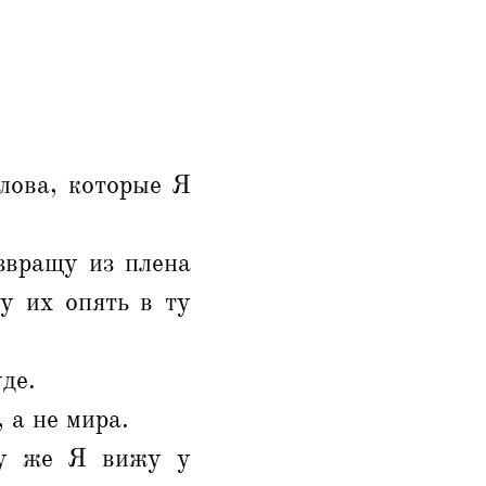
слова, которые Я
звращу из плена
у их опять в ту
де.
 а не мира.
му же Я вижу у