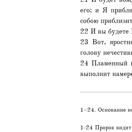
его; и Я прибл
собою приблизит
22 И вы будете 
23 Вот, яростн
голову нечестив
24 Пламенный г
выполнит намере
1–24. Основание н
1-24 Пророк видит 