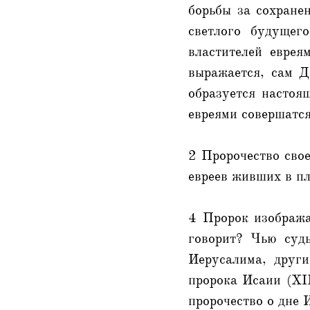
борьбы за сохранен
светлого будущег
властителей еврея
выражается, сам Д
образуется настоящ
евреями совершатс
2 Пророчество свое
евреев живших в пл
4 Пророк изобража
говорит? Чью суд
Иерусалима, друг
пророка Исаии (XII
пророчество о дне 