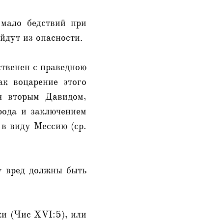
 мало бедствий при
йдут из опасности.
ственен с праведною
ак воцарение этого
я вторым Давидом,
рода и заключением
 в виду Мессию (ср.
у вред должны быть
ки (Чис XVI:5), или