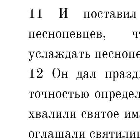
11 И поставил
песнопевцев,
услаждать песноп
12 Он дал празд
точностью определ
хвалили святое им
оглашали святили