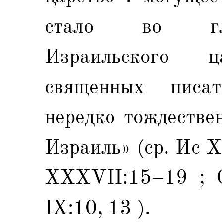
стало во гла
Израильского 
священных писа
нередко тождестве
Израиль» (ср. Ис X
XXXVII:15–19 ; O
IX:10, 13 ).