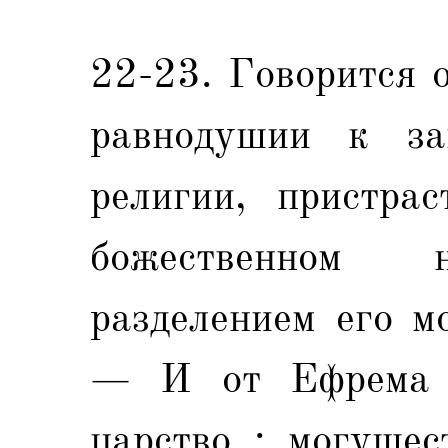
22-23. Говорится 
равнодушии к зав
религии, пристра
божественном 
разделением его м
— И от Ефрема п
царство : могущес