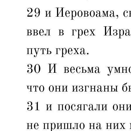
29 и Иеровоама, с
ввел в грех Изр
путь греха.
30 И весьма умно
что они изгнаны б
31 и посягали они
не пришло на них