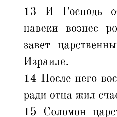
13 И Господь о
навеки вознес р
завет царственн
Израиле.
14 После него вос
ради отца жил сча
15 Соломон царс