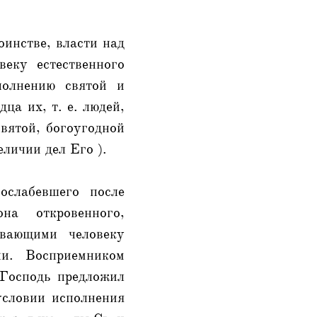
оинстве, власти над
еку естественного
полнению святой и
ца их, т. е. людей,
святой, богоугодной
личии дел Его ).
ослабевшего после
на откровенного,
ывающими человеку
ни. Восприемником
Господь предложил
условии исполнения