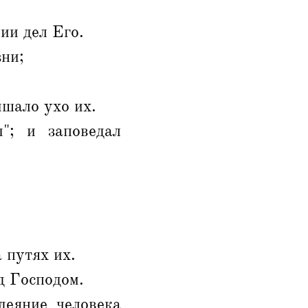
ии дел Его.
зни;
ышало ухо их.
"; и заповедал
а путях их.
д Господом.
деяние человека