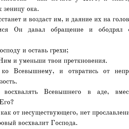
к зеницу ока.
станет и воздаст им, и даяние их на голов
ся Он давал обращение и ободрял о
осподу и оставь грехи;
Ним и уменьши твои преткновения.
 ко Всевышнему, и отвратись от непр
зость.
 восхвалять Всевышнего в аде, вме
Его?
 как от несуществующего, нет прославлен
ровый восхвалит Господа.