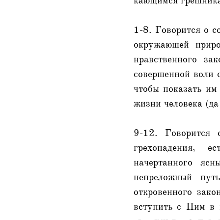
кающимся грешник
1-8. Говорится о с
окружающей приро
нравственного за
совершенной воли с
чтобы показать им 
жизни человека (да
9-12. Говорится 
грехопадения, е
начертанного ясн
непреложный путь
откровенного зак
вступить с Ним в 