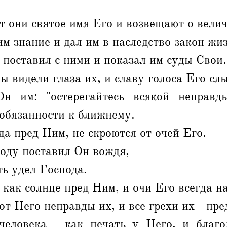
т они святое имя Его и возвещают о велич
м знание и дал им в наследство закон жи
 поставил с ними и показал им суды Свои.
ы видели глаза их, и славу голоса Его сл
н им: "остерегайтесь всякой неправды
обязанности к ближнему.
да пред Ним, не скроются от очей Его.
оду поставил Он вождя,
ть удел Господа.
 как солнце пред Ним, и очи Его всегда н
от Него неправды их, и все грехи их - пре
еловека - как печать у Него, и благо