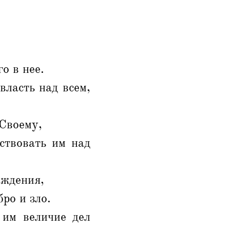
о в нее.
власть над всем,
 Своему,
ствовать им над
уждения,
ро и зло.
 им величие дел