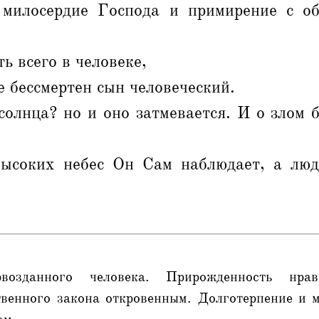
 милосердие Господа и примирение с о
ь всего в человеке,
е бессмертен сын человеческий.
солнца? но и оно затмевается. И о злом
ысоких небес Он Сам наблюдает, а люд
возданного человека. Прирожденность нрав
твенного закона откровенным. Долготерпение и 