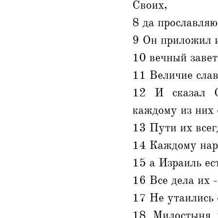
Своих,
8 да прославляю
9 Он приложил и
10 вечный завет
11 Величие слав
12 И сказал О
каждому из них 
13 Пути их всег
14 Каждому нар
15 а Израиль ес
16 Все дела их -
17 Не утаились 
18 Милостыня ч