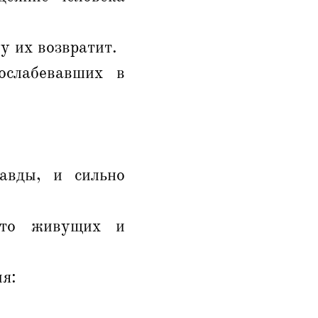
у их возвратит.
слабевавших в
авды, и сильно
сто живущих и
ия: