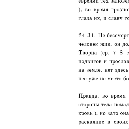
евреями тех запове
), во время грозн
глаза их, и славу г
24-31. Не бессмерт
человек жив, он д
Творца (ср. 7–8 с
подвигов и прослав
на земле, нет здес
нее уже не место б
Правда, во время 
стороны тела немал
кровь ), но зато о
раскаяние в своих