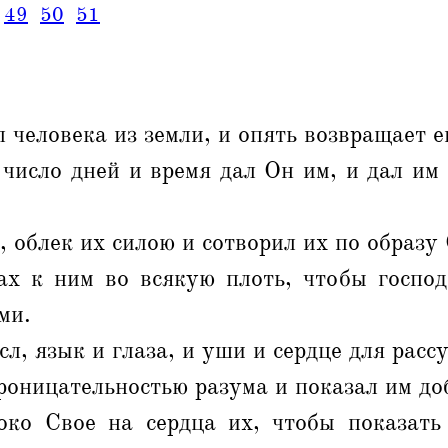
49
50
51
 человека из земли, и опять возвращает ег
число дней и время дал Он им, и дал им 
, облек их силою и сотворил их по образу
ах к ним во всякую плоть, чтобы господ
ми.
сл, язык и глаза, и уши и сердце для расс
роницательностью разума и показал им доб
ко Свое на сердца их, чтобы показать