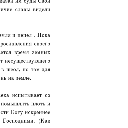
оказал им суды Свои
личие славы видели
емля и пепел . Пока
рославления своего
ается время земных
 от несуществующего
 в шеол, но там для
нь на земле.
века испытывает со
т помышлять плоть и
ести Богу искреннее
и Господними. (Как