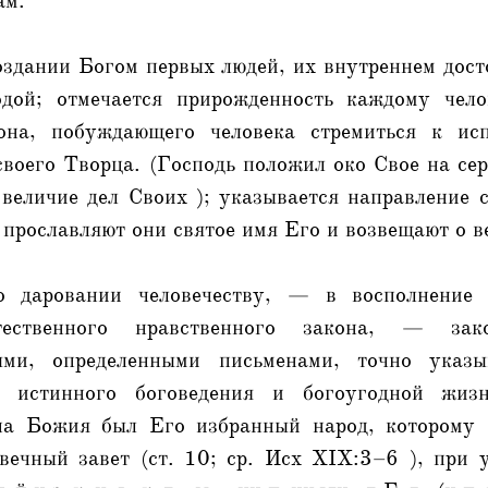
ам.
оздании Богом первых людей, их внутреннем дост
дой; отмечается прирожденность каждому челов
кона, побуждающего человека стремиться к ис
воего Творца. (Господь положил око Свое на серд
величие дел Своих ); указывается направление 
 прославляют они святое имя Его и возвещают о ве
о даровании человечеству, — в восполнение 
стественного нравственного закона, — зако
ыми, определенными письменами, точно указ
 истинного боговедения и богоугодной жиз
она Божия был Его избранный народ, которому 
вечный завет (ст. 10; ср. Исх XIX:3–6 ), при 