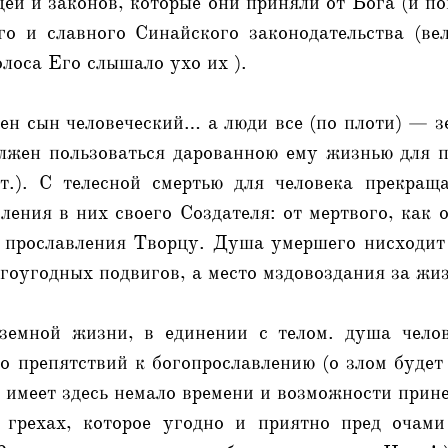
дей и законов, которые они приняли от Бога (и п
ого и славного Синайского законодательства (ве
олоса Его слышало ухо их ).
ен сын человеческий… а люди все (по плоти) — з
олжен пользоваться дарованною ему жизнью для п
т.). С телесной смертью для человека прекращ
ления в них своего Создателя: от мертвого, как
ь прославления Творцу. Душа умершего нисходит
огоугодных подвигов, а место мздовоздания за жиз
земной жизни, в единении с телом. душа чело
о препятствий к богопрославлению (о злом буде
на имеет здесь немало времени и возможности прин
 грехах, которое угодно и приятно пред очам