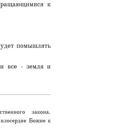
бращающимися к
 будет помышлять
и все - земля и
ственного закона.
милосердие Божие к