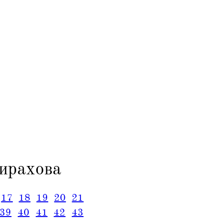
ирахова
17
18
19
20
21
39
40
41
42
43