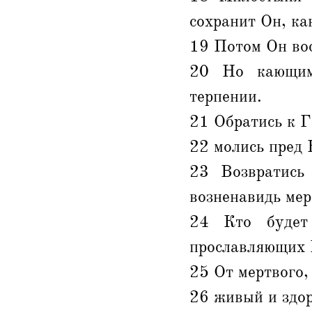
сохранит Он, ка
19 Потом Он вос
20 Но кающим
терпении.
21 Обратись к Г
22 молись пред 
23 Возвратись
возненавидь мер
24 Кто будет
прославляющих 
25 От мертвого,
26 живый и здо