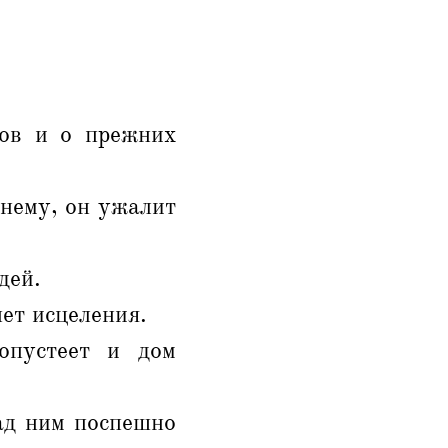
хов и о прежних
 нему, он ужалит
дей.
нет исцеления.
опустеет и дом
над ним поспешно