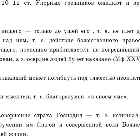
 10–11 ст. Упорных грешников ожидают и вр
 нищего — только до ушей его , т. е. не идет 
 над ним, т. е. действие божественного право
ищего, поспешно приближается: не погрешивший
ован, а злосердие людей будет наказано (Мф XX
олжавший может погибнуть под тяжестью неоплатн
и мыслями, т. е. благоразумен, «в своем уме».
овершение страха Господня — т. е. истинная 
азумении им благой и совершенной воли Божие
оей жизни.