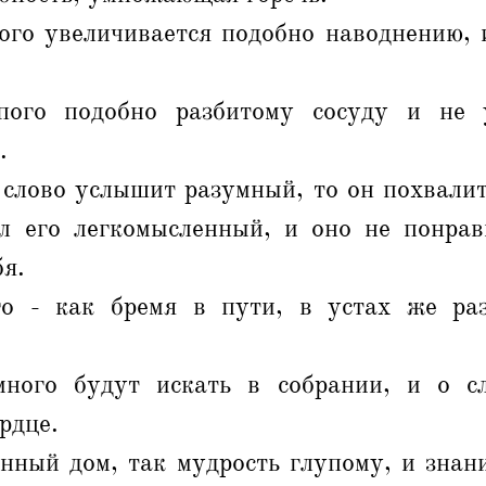
го увеличивается подобно наводнению, и
пого подобно разбитому сосуду и не 
.
 слово услышит разумный, то он похвалит
л его легкомысленный, и оно не понрав
бя.
о - как бремя в пути, в устах же ра
ного будут искать в собрании, и о с
рдце.
нный дом, так мудрость глупому, и знани