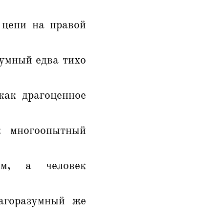
 цепи на правой
зумный едва тихо
как драгоценное
 многоопытный
ом, а человек
лагоразумный же