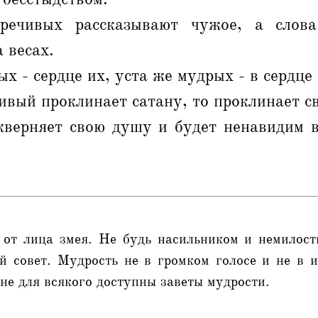
речивых рассказывают чужое, а слова
 весах.
х - сердце их, уста же мудрых - в сердце 
ивый проклинает сатану, то проклинает с
верняет свою душу и будет ненавидим ве
к от лица змея. Не будь насильником и немилос
й совет. Мудрость не в громком голосе и не в и
не для всякого доступны заветы мудрости.