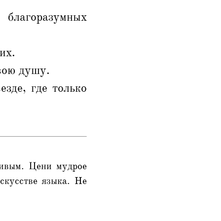
 благоразумных
их.
вою душу.
зде, где только
тивым. Цени мудрое
скусстве языка. Не