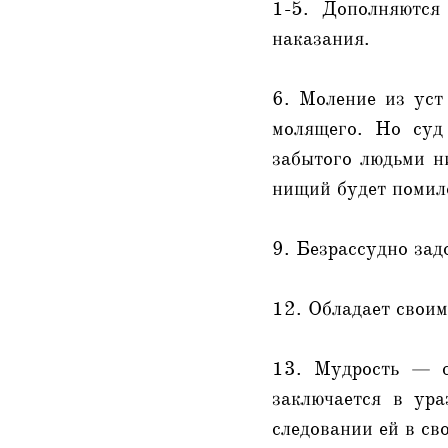
1-5. Дополняются
наказания.
6. Моление из уст
молящего. Но суд
забытого людьми н
нищий будет помил
9. Безрассудно зад
12. Обладает своим
13. Мудрость — с
заключается в ур
следовании ей в св