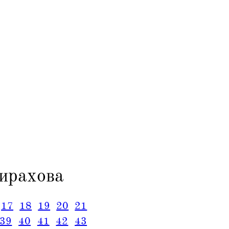
ирахова
17
18
19
20
21
39
40
41
42
43