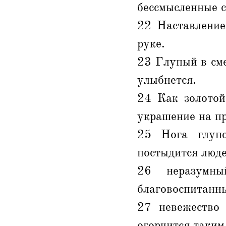
бессмысленные с
22 Наставление
руке.
23 Глупый в сме
улыбнется.
24 Как золотой
украшение на пр
25 Нога глуп
постыдится люде
26 неразумны
благовоспитанны
27 невежество 
огорчится таким