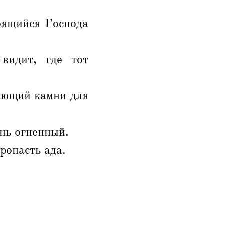
оящийся Господа
видит, где тот
рающий камни для
ень огненный.
ропасть ада.