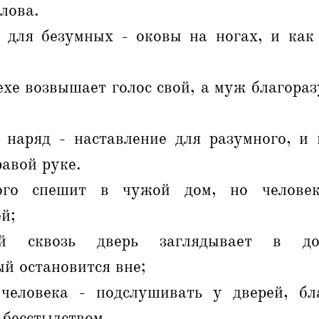
лова.
 для безумных - оковы на ногах, и как
хе возвышает голос свой, а муж благора
 наряд - наставление для разумного, и 
авой руке.
ого спешит в чужой дом, но человек
й;
й сквозь дверь заглядывает в д
й остановится вне;
человека - подслушивать у дверей, б
 бесстыдством.