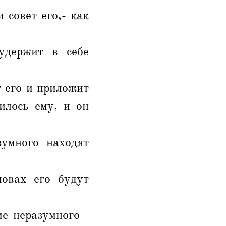
 совет его,- как
удержит в себе
 его и приложит
илось ему, и он
зумного находят
ловах его будут
е неразумного -