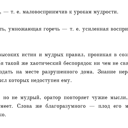
, — т. е. маловосприимчив к урокам мудрости.
ть, умножающая горечь — т. е. усиленная воспр
высоких истин и мудрых правил, проникая в соз
бя такой же хаотический беспорядок ни чем не св
юдать на месте разрушенного дома. Знание нер
сл которых недоступен ему.
 но не мудрый, оратор повторяет чужие мысли
имеет. Слова же благоразумного — плод его м
ко.