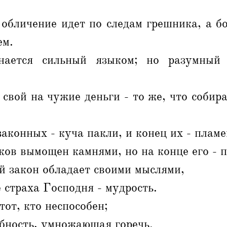
обличение идет по следам грешника, а б
ем.
нается сильный языком; но разумный 
свой на чужие деньги - то же, что соби
аконных - куча пакли, и конец их - плам
ов вымощен камнями, но на конце его - п
 закон обладает своими мыслями,
 страха Господня - мудрость.
тот, кто неспособен;
обность, умножающая горечь.