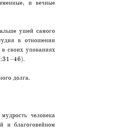
еменные, и вечные
дальше ушей самого
судия в отношении
 в своих упованиях
V:31–46).
ого долга.
мудрость человека
й и благоговейном