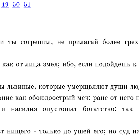
49
50
51
и ты согрешил, не прилагай более гре
, как от лица змея; ибо, если подойдешь к
бы львиные, которые умерщвляют души лю
оние как обоюдоострый меч: ране от него 
и насилия опустошат богатство: так 
т нищего - только до ушей его; но суд 