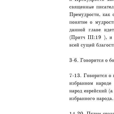
священные писател
Премудрости, как 
понятие о мудрост
данной главе иде
(Притч III:19 ), 
всей сущей благост
3-6. Говорится о б
7-13. Говорится о 
избранном народе
народ еврейский (а
избранного народа.
14-20. Путем сравн