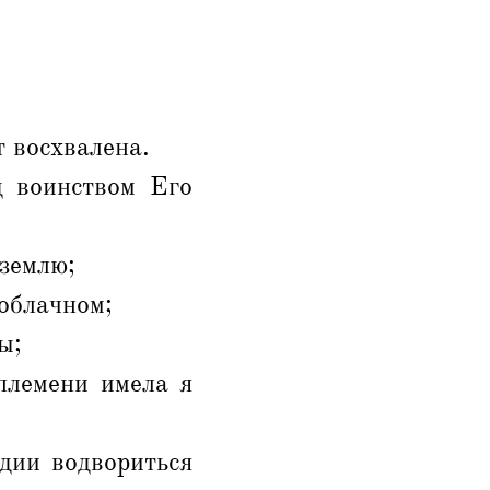
т восхвалена.
д воинством Его
землю;
 облачном;
ы;
племени имела я
дии водвориться