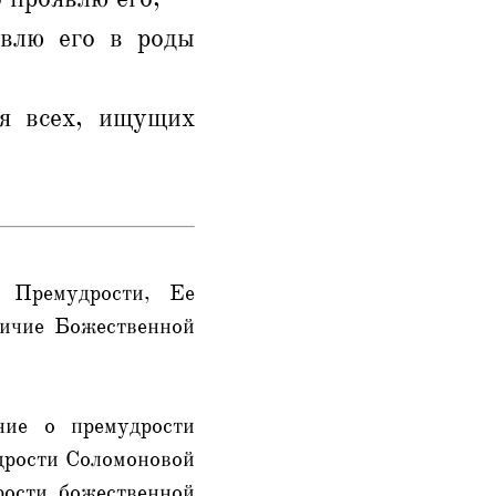
авлю его в роды
ля всех, ищущих
е Премудрости, Ее
личие Божественной
ние о премудрости
дрости Соломоновой
ости божественной