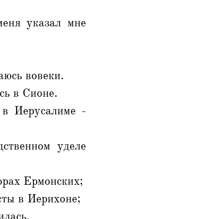
меня указал мне
аюсь вовеки.
сь в Сионе.
 в Иерусалиме -
дственном уделе
орах Ермонских;
сты в Иерихоне;
илась.