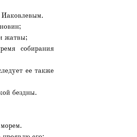
м Иаковлевым.
новин;
и жатвы;
ремя собирания
следует ее также
кой бездны.
 морем.
о проявлю его;