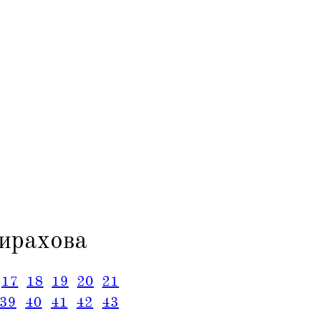
ирахова
17
18
19
20
21
39
40
41
42
43