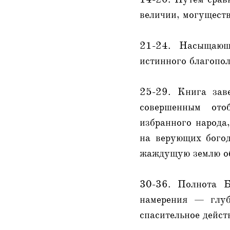
величии, могущест
21-24. Насыщающ
истинного благопол
25-29. Книга зав
совершенным ото
избранного народа,
на верующих богод
жаждущую землю об
30-36. Полнота Б
намерения — глуб
спасительное дейст