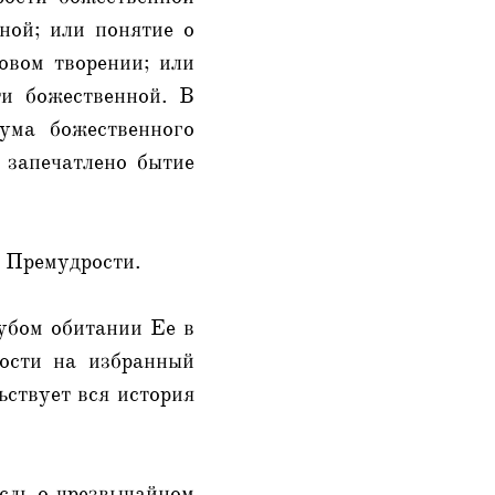
ной; или понятие о
овом творении; или
ти божественной. В
ума божественного
 запечатлено бытие
й Премудрости.
губом обитании Ее в
ости на избранный
ьствует вся история
ысль о чрезвычайном