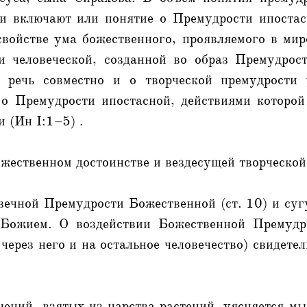
и включают или понятие о Премудрости ипостас
свойстве ума божественного, проявляемого в мир
и человеческой, созданной во образ Премудрос
т речь совместно и о творческой премудрости 
и о Премудрости ипостасной, действиями которой
и (Ин I:1–5) .
ожественном достоинстве и вездесущей творческо
вечной Премудрости Божественной (ст. 10) и су
 Божием. О воздействии Божественной Премудр
 через него и на остальное человечество) свидетел
ений, взятых из царства растений, уясняется м