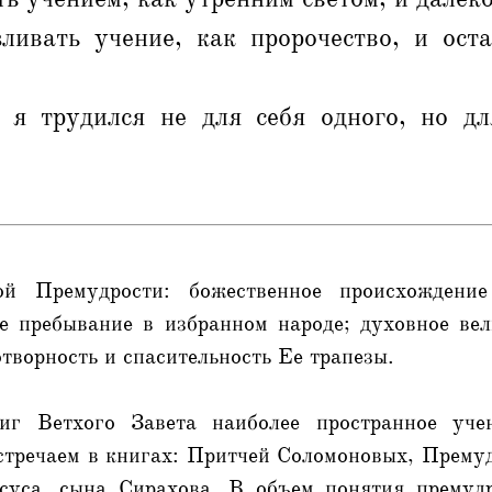
ливать учение, как пророчество, и ост
 я трудился не для себя одного, но д
й Премудрости: божественное происхождени
ое пребывание в избранном народе; духовное ве
творность и спасительность Ее трапезы.
иг Ветхого Завета наиболее пространное уче
стречаем в книгах: Притчей Соломоновых, Прему
суса, сына Сирахова. В объем понятия премудр