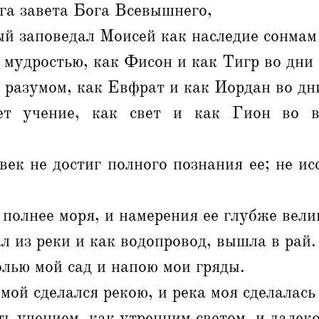
ига завета Бога Всевышнего,
ый заповедал Моисей как наследие сонма
мудростью, как Фисон и как Тигр во дни 
 разумом, как Евфрат и как Иордан во дн
ет учение, как свет и как Гион во в
ек не достиг полного познания ее; не ис
 полнее моря, и намерения ее глубже вели
ал из реки и как водопровод, вышла в рай.
олью мой сад и напою мои гряды.
 мой сделался рекою, и река моя сделалась
ть учением, как утренним светом, и далек