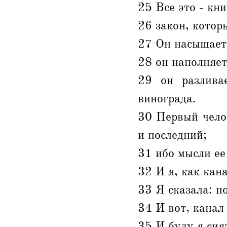
25 Все это - кн
26 закон, котор
27 Он насыщает 
28 он наполняет
29 он разлива
винограда.
30 Первый челов
и последний;
31 ибо мысли ее
32 И я, как кан
33 Я сказала: п
34 И вот, канал
35 И буду я сия