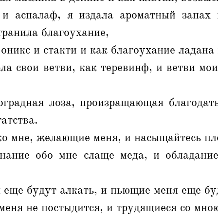
и аспалаф, я издала ароматный запах 
транила благоухание,
 оникс и стакти и как благоухание ладана 
ла свои ветви, как теревинф, и ветви мои
оградная лоза, произращающая благодать
гатства.
ко мне, желающие меня, и насыщайтесь пл
нание обо мне слаще меда, и обладани
 еще будут алкать, и пьющие меня еще бу
ня не постыдится, и трудящиеся со мною