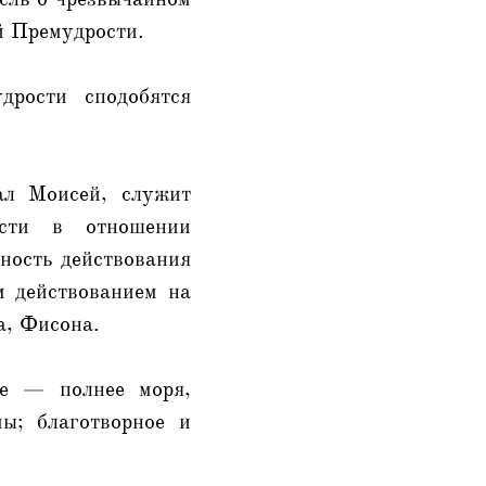
й Премудрости.
рости сподобятся
ал Моисей, служит
ости в отношении
рность действования
м действованием на
а, Фисона.
ее — полнее моря,
ы; благотворное и