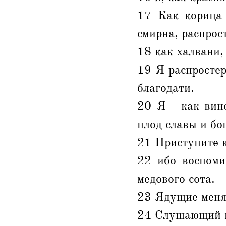
17 Как корица 
смирна, распрос
18 как халвани,
19 Я распростер
благодати.
20 Я - как вин
плод славы и бо
21 Приступите 
22 ибо воспоми
медового сота.
23 Ядущие меня
24 Слушающий ме