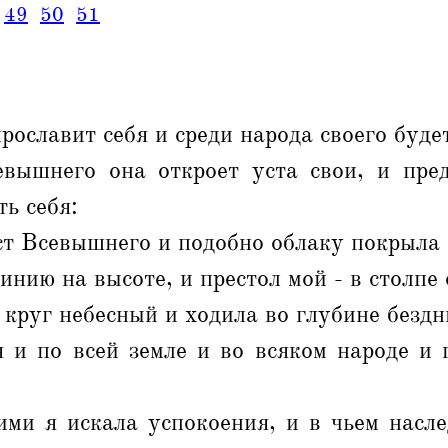
49
50
51
рославит себя и среди народа своего буде
вышнего она откроет уста свои, и пре
ть себя:
ст Всевышнего и подобно облаку покрыла 
кинию на высоте, и престол мой - в столпе
 круг небесный и ходила во глубине бездн
я и по всей земле и во всяком народе и 
ими я искала успокоения, и в чьем насле