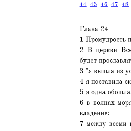
44
45
46
47
48
Глава 24
1 Премудрость п
2 В церкви Все
будет прославля
3 "я вышла из у
4 я поставила с
5 я одна обошла
6 в волнах мор
владение:
7 между всеми 