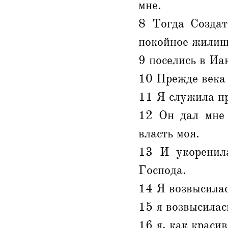
мне.
8 Тогда Создат
покойное жилище
9 поселись в Иа
10 Прежде века 
11 Я служила пр
12 Он дал мне 
власть моя.
13 И укоренила
Господа.
14 Я возвысилас
15 я возвысилас
16 я, как краси