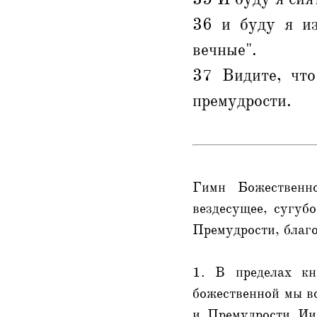
36 и буду я из
вечные".
37 Видите, что
премудрости.
Гимн Божественно
вездесущее, сугуб
Премудрости, благо
1. В пределах кн
божественной мы в
и Премудрости Ии