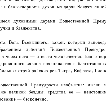
ве и благотворности духовных даров Божественно
иеся духовными дарами Божественной Премуд
учия и блаженства.
ета Бога Всевышнего, закон, который заповед
бражением действий Божественной Премудр
 а через него — и всего человечества. Благотво
арованного закона сравнивается с благотворны
ильных струй райских рек Тигра, Евфрата, Гион
ожественной Премудрости необъятна: мысли 
же великой бездны; средства ее — неистощим
вование — бесконечно.