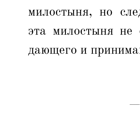
милостыня, но сле
эта милостыня не 
дающего и принима