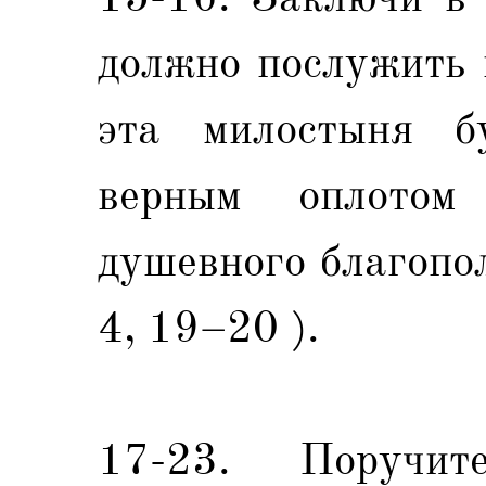
должно послужить 
эта милостыня б
верным оплотом
душевного благопо
4, 19–20 ).
17-23. Поруч