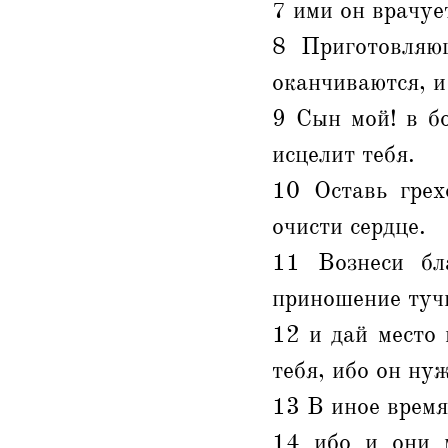
7 ими он врачуе
8 Приготовляющ
оканчиваются, и
9 Сын мой! в б
исцелит тебя.
10 Оставь грех
очисти сердце.
11 Вознеси бл
приношение туч
12 и дай место 
тебя, ибо он ну
13 В иное время
14 ибо и они 