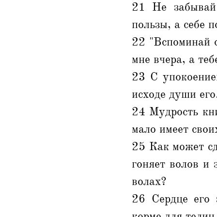
21 Не забывай
пользы, а себе 
22 "Вспоминай о
мне вчера, а теб
23 С упокоение
исходе души его
24 Мудрость кни
мало имеет свои
25 Как может сд
гоняет волов и 
волах?
26 Сердце его 
корме для телиц