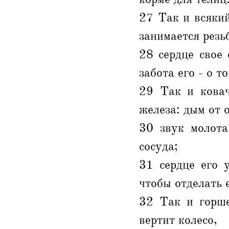
27 Так и всякий
занимается резь
28 сердце свое
забота его - о т
29 Так и ковач
железа: дым от о
30 звук молота
сосуда;
31 сердце его 
чтобы отделать 
32 Так и горше
вертит колесо,