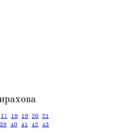
ирахова
17
18
19
20
21
39
40
41
42
43