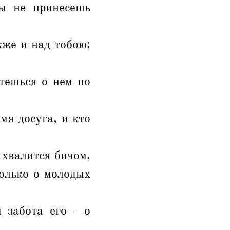
ы не принесешь
кже и над тобою;
тешься о нем по
мя досуга, и кто
 хвалится бичом,
только о молодых
 забота его - о