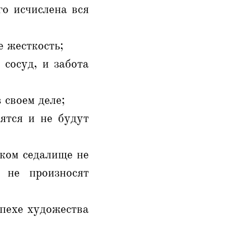
го исчислена вся
е жесткость;
 сосуд, и забота
 своем деле;
ятся и не будут
ском седалище не
 не произносят
спехе художества