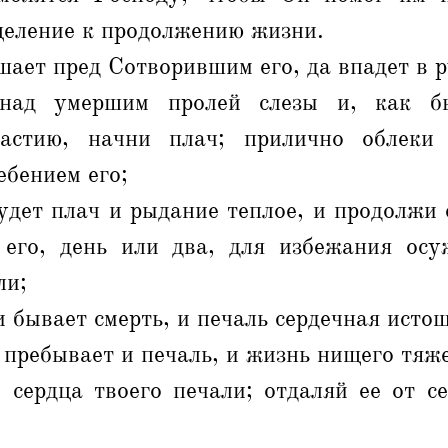
целение к продолжению жизни.
шает пред Сотворившим его, да впадет в р
над умершим пролей слезы и, как бы
частию, начни плач; прилично облеки
ебением его;
удет плач и рыдание теплое, и продолжи 
 его, день или два, для избежания осу
ли;
и бывает смерть, и печаль сердечная истощ
 пребывает и печаль, и жизнь нищего тяже
 сердца твоего печали; отдаляй ее от се