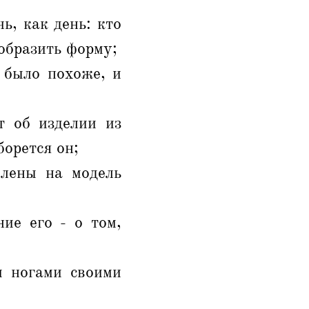
ь, как день: кто
образить форму;
 было похоже, и
т об изделии из
борется он;
млены на модель
ие его - о том,
и ногами своими