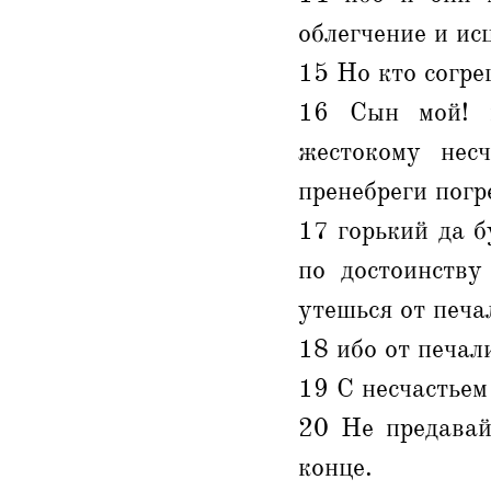
облегчение и ис
15 Но кто согре
16 Сын мой! 
жестокому нес
пренебреги погр
17 горький да б
по достоинству
утешься от печа
18 ибо от печал
19 С несчастьем
20 Не предавай
конце.