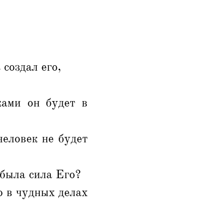
 создал его,
жами он будет в
человек не будет
 была сила Его?
о в чудных делах