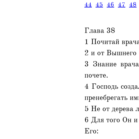
44
45
46
47
48
Глава 38
1 Почитай врача
2 и от Вышнего 
3 Знание врача
почете.
4 Господь созда
пренебрегать им
5 Не от дерева 
6 Для того Он и
Его: