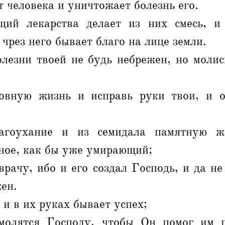
т человека и уничтожает болезнь его.
ий лекарства делает из них смесь, и
 чрез него бывает благо на лице земли.
олезни твоей не будь небрежен, но молис
овную жизнь и исправь руки твои, и о
агоухание и из семидала памятную ж
ное, как бы уже умирающий;
врачу, ибо и его создал Господь, и да не
жен.
 и в их руках бывает успех;
молятся Господу, чтобы Он помог им п