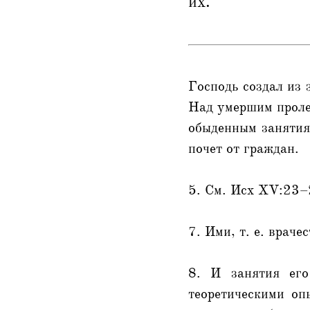
их.
Господь создал из 
Над умершим пролей
обыденным занятия
почет от граждан.
5. См. Исх XV:23–
7. Ими, т. е. врачес
8. И занятия его
теоретическими оп