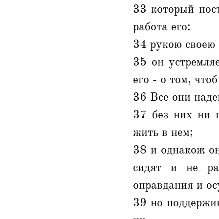
33 который пост
работа его:
34 рукою своею 
35 он устремляе
его - о том, что
36 Все они наде
37 без них ни 
жить в нем;
38 и однакож он
сидят и не ра
оправдания и ос
39 но поддержив