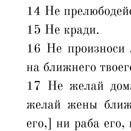
14 Не прелюбодей
15 Не кради.
16 Не произноси 
на ближнего твоег
17 Не желай дома
желай жены ближн
его,] ни раба его,