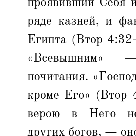
проявивший Себя и
ряде казней, и фа
Египта (Втор 4:32
«Всевышним» —
почитания. «Господ
кроме Его» (Втор 4
верою в Него не
других богов, — он