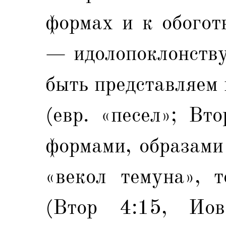
формах и к обогот
— идолопоклонству
быть представляем 
(евр. «песел»; Вт
формами, образами 
«векол темуна», 
(Втор 4:15, Иов