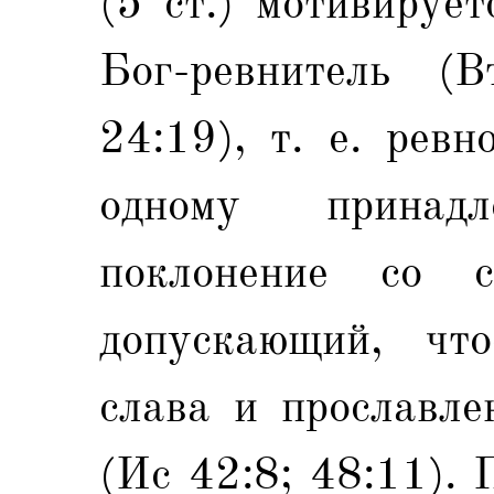
(5 ст.) мотивируе
Бог-ревнитель (
24:19), т. е. рев
одному прина
поклонение со 
допускающий, чт
слава и прославле
(Ис 42:8; 48:11).