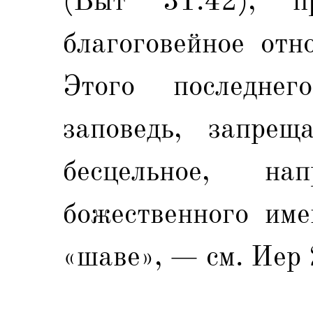
(Быт 31:42), пр
благоговейное отн
Этого последне
заповедь, запре
бесцельное, нап
божественного име
«шаве», — см. Иер 2