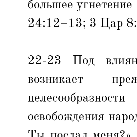
большее угнетение 
24:12–13; 3 Цар 8:
22-23 Под влия
возникает пр
целесообразно
освобождения народ
Ты послал меня?» 