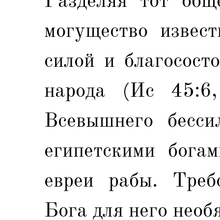
Разделяя тот обще
могущество извест
силой и благосост
народа (Ис 45:6,
Всевышнего бесси
египетскими богам
евреи рабы. Треб
Бога для него необ