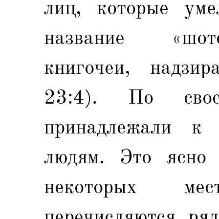
лиц, которые уме
название «шот
книгочеи, надзи
23:4). По сво
принадлежали к
людям. Это ясно 
некоторых ме
перечисляются ря