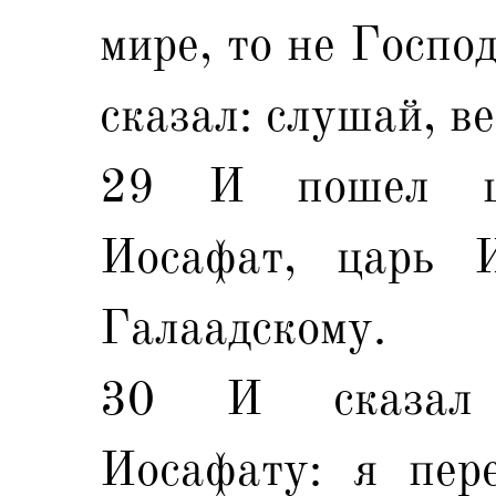
мире, то не Госпо
сказал: слушай, ве
29 И пошел ц
Иосафат, царь 
Галаадскому.
30 И сказал 
Иосафату: я пер