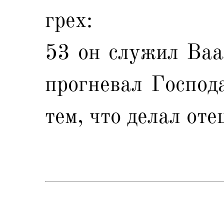
грех:
53 он служил Ваа
прогневал Господ
тем, что делал отец