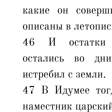
какие он соверш
описаны в летопис
46 И остатки 
остались во дн
истребил с земли.
47 В Идумее тог
наместник царский