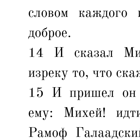
словом каждого 
доброе.
14 И сказал Ми
изреку то, что ска
15 И пришел он 
ему: Михей! ид
Рамоф Галаадски