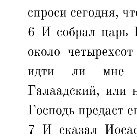
спроси сегодня, ч
6 И собрал царь 
около четырехсот
идти ли мне 
Галаадский, или н
Господь предаст ег
7 И сказал Иосаф