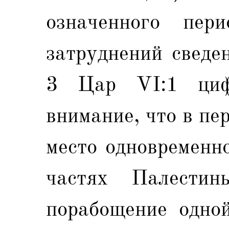
означенного пер
затруднений сведе
3 Цар VI:1 циф
внимание, что в пе
место одновременн
частях Палести
порабощение одной