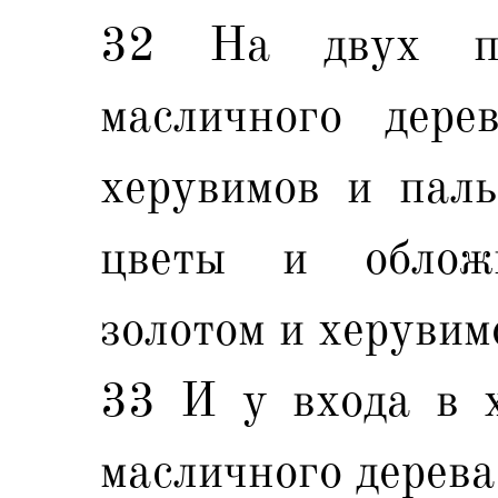
32 На двух по
масличного дере
херувимов и пал
цветы и облож
золотом и херувим
33 И у входа в х
масличного дерева