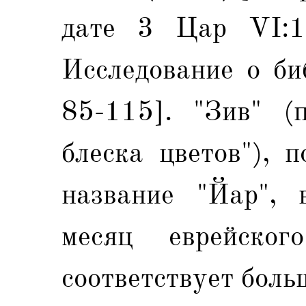
дате 3 Цар VI:1
Исследование о би
85-115]. "Зив" (
блеска цветов"), 
название "Йар", 
месяц еврейског
соответствует боль