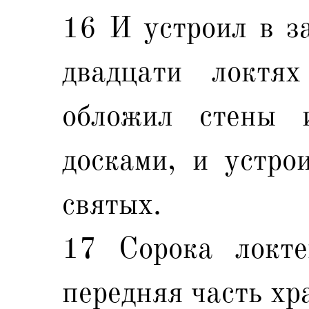
16 И устроил в за
двадцати локтя
обложил стены 
досками, и устро
святых.
17 Сорока локте
передняя часть хр