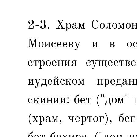
2-3. Xрам Соломон
Моисееву и в ос
строения существ
иудейском предан
скинии: бет ("дом"
(храм, чертог), бе
бет-бехира ("дом 