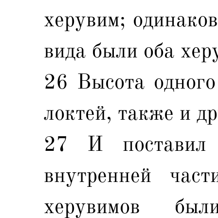
херувим; одинаков
вида были оба хер
26 Высота одного
локтей, также и д
27 И поставил 
внутренней час
херувимов был