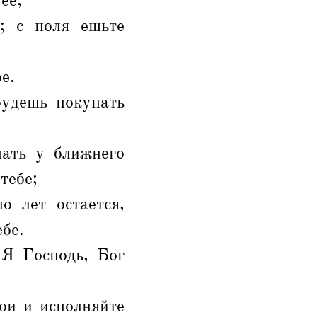
ее,
; с поля ешьте
е.
будешь покупать
пать у ближнего
тебе;
о лет остается,
ебе.
 Я Господь, Бог
ои и исполняйте