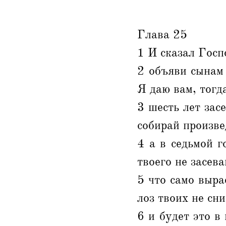
Глава 25
1 И сказал Госп
2 объяви сынам
Я даю вам, тогд
3 шесть лет зас
собирай произве
4 а в седьмой г
твоего не засев
5 что само выра
лоз твоих не сни
6 и будет это в