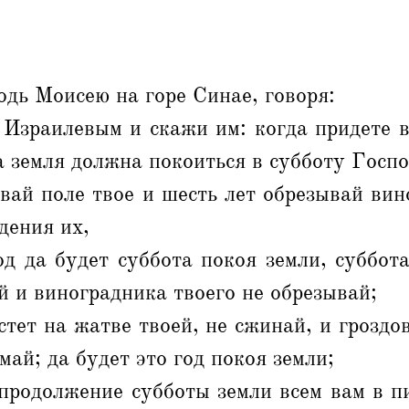
одь Моисею на горе Синае, говоря:
 Израилевым и скажи им: когда придете в
а земля должна покоиться в субботу Госп
евай поле твое и шесть лет обрезывай вин
дения их,
од да будет суббота покоя земли, суббот
ай и виноградника твоего не обрезывай;
стет на жатве твоей, не сжинай, и гроздо
май; да будет это год покоя земли;
 продолжение субботы земли всем вам в п