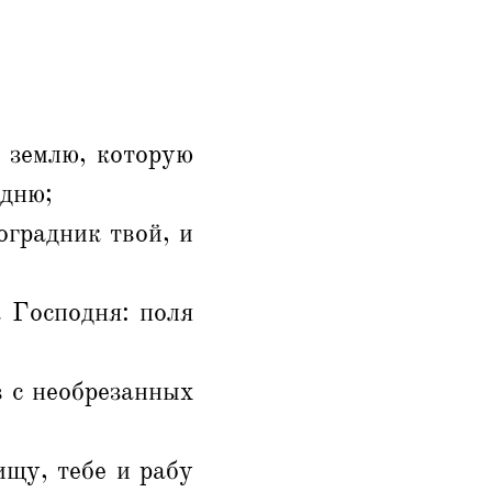
 землю, которую
одню;
оградник твой, и
а Господня: поля
в с необрезанных
ищу, тебе и рабу