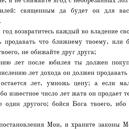
е, и не снимайте ягод с необрезанных лоз 
илей: священным да будет он для вас
.
год возвратитесь каждый во владение сво
 продавать что ближнему твоему, или 
твоего, не обижайте друг друга;
нию лет после юбилея ты должен поку
счислению лет дохода он должен продавать 
остается лет, умножь цену; а если мал
бо известное число лет жатв он продает т
 один другого; бойся Бога твоего, ибо
постановления Мои, и храните законы М