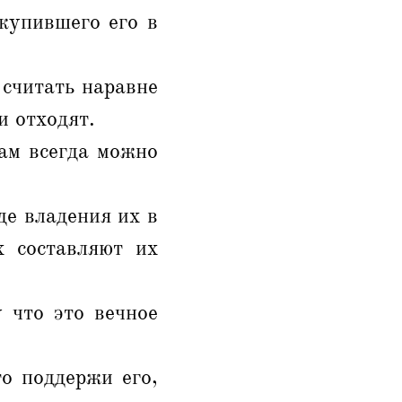
 купившего его в
 считать наравне
и отходят.
там всегда можно
де владения их в
х составляют их
 что это вечное
то поддержи его,