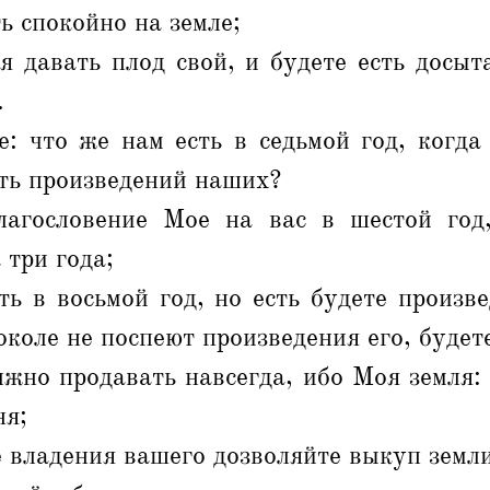
ь спокойно на земле;
я давать плод свой, и будете есть досыт
.
е: что же нам есть в седьмой год, когда
ать произведений наших?
агословение Мое на вас в шестой год,
 три года;
ть в восьмой год, но есть будете произв
околе не поспеют произведения его, будете
лжно продавать навсегда, ибо Моя земля:
ня;
е владения вашего дозволяйте выкуп земли