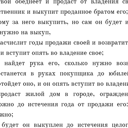
вой обеднеет и продаст от владения св
ственник и выкупит проданное братом его;
ому за него выкупить, но сам он будет и
 нужно на выкуп,
расчислит годы продажи своей и возвратит
 и вступит опять во владение свое;
 найдет рука его, сколько нужно возв
станется в руках покупщика до юбиле
тойдет оно, и он опять вступит во владени
родаст жилой дом в городе, огражден
ожно до истечения года от продажи его:
ожно;
будет он выкуплен до истечения целог