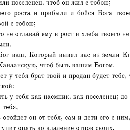
или поселенец, чтоб он жил с тобою;
него роста и прибыли и бойся Бога твоег
вой с тобою;
о не отдавай ему в рост и хлеба твоего н
ыли.
Бог ваш, Который вывел вас из земли Ег
Ханаанскую, чтоб быть вашим Богом.
ет у тебя брат твой и продан будет тебе, 
ской:
ть у тебя как наемник, как поселенец; до
 тебя,
 отойдет он от тебя, сам и дети его с ним
тупит опять во владение отцов своих,