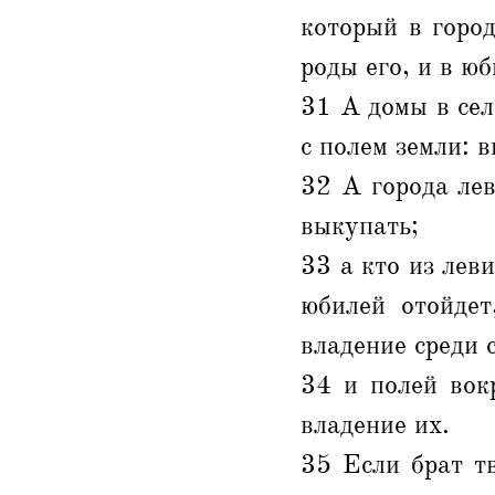
который в город
роды его, и в юб
31 А домы в сел
с полем земли: 
32 А города лев
выкупать;
33 а кто из лев
юбилей отойдет
владение среди 
34 и полей вок
владение их.
35 Если брат тв