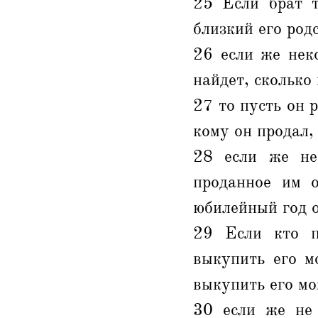
25 Если брат т
близкий его род
26 если же нек
найдет, сколько
27 то пусть он 
кому он продал,
28 если же не
проданное им о
юбилейный год о
29 Если кто п
выкупить его м
выкупить его м
30 если же не 