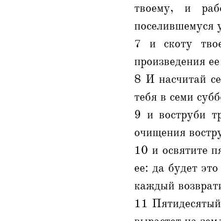
твоему, и раб
поселившемуся у
7 и скоту тво
произведения ее
8 И насчитай се
тебя в семи субб
9 и воструби т
очищения востру
10 и освятите п
ее: да будет эт
каждый возврати
11 Пятидесятый 