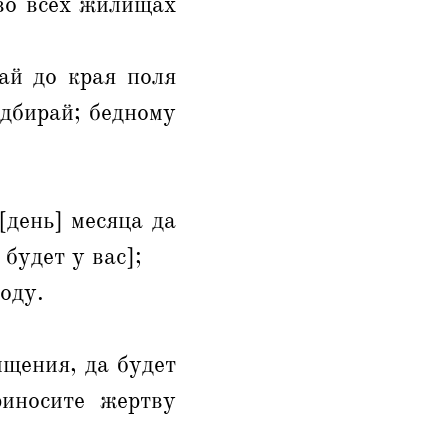
 во всех жилищах
ай до края поля
одбирай; бедному
[день] месяца да
будет у вас];
оду.
ищения, да будет
иносите жертву