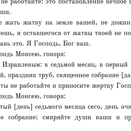
не работайте: это постановление вечное
аши.
е жать жатву на земле вашей, не дожин
нешь, и оставшегося от жатвы твоей не п
авь это. Я Господь, Бог ваш.
подь Моисею, говоря:
Израилевым: в седьмой месяц, в первый 
й, праздник труб, священное собрание [да 
ты не работайте и приносите жертву Госп
подь Моисею, говоря:
тый [день] седьмого месяца сего, день оч
ое собрание; смиряйте души ваши и пр