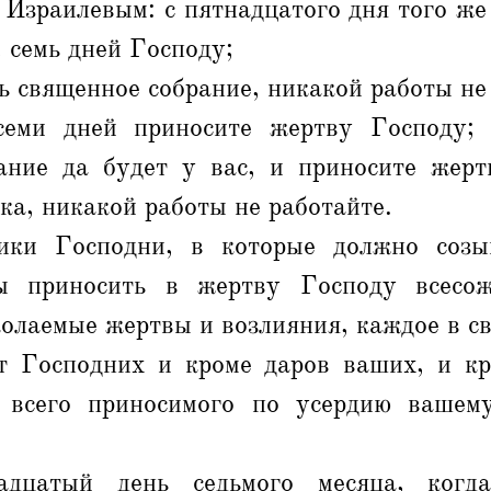
Израилевым: с пятнадцатого дня того же
 семь дней Господу;
ь священное собрание, никакой работы не
семи дней приносите жертву Господу; 
ание да будет у вас, и приносите жерт
ка, никакой работы не работайте.
ики Господни, в которые должно созы
бы приносить в жертву Господу всесож
олаемые жертвы и возлияния, каждое в св
т Господних и кроме даров ваших, и кр
 всего приносимого по усердию вашему
дцатый день седьмого месяца, когда