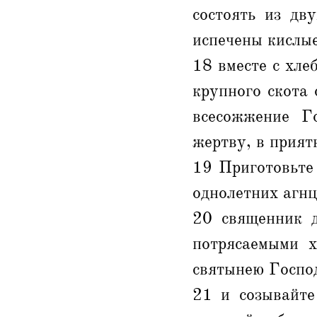
состоять из дв
испечены кислые
18 вместе с хле
крупного скота 
всесожжение Г
жертву, в прият
19 Приготовьте 
однолетних агнц
20 священник д
потрясаемыми х
святынею Господ
21 и созывайте