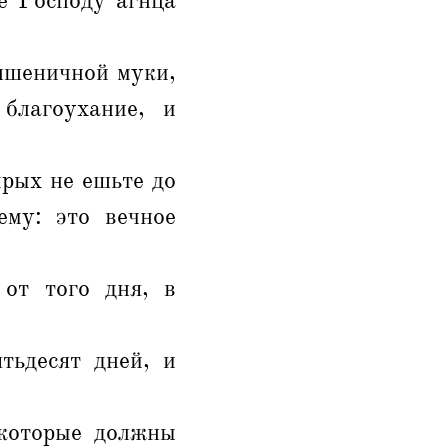
е Господу агнца
пшеничной муки,
благоухание, и
ырых не ешьте до
ему: это вечное
 от того дня, в
тьдесят дней, и
 которые должны