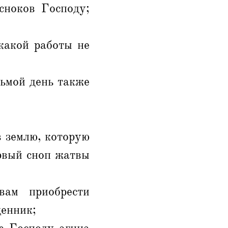
сноков Господу;
какой работы не
дьмой день также
в землю, которую
ервый сноп жатвы
вам приобрести
щенник;