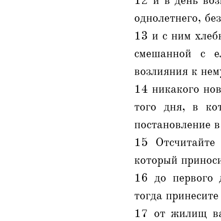
12 и в день во
однолетнего, без
13 и с ним хле
смешанной с е
возлияния к нем
14 никакого нов
того дня, в ко
постановление в
15 Отсчитайте 
который приноси
16 до первого 
тогда принесите
17 от жилищ ва