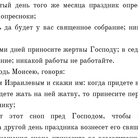
тый день того же месяца праздник опре
 опресноки;
ь да будет у вас священное собрание; ни
еми дней приносите жертвы Господу; в се
ние; никакой работы не работайте.
одь Моисею, говоря:
 Израилевым и скажи им: когда придете 
дете жать на ней жатву, то принесите п
нику;
т этот сноп пред Господом, чтобы 
а другой день праздника вознесет его свя