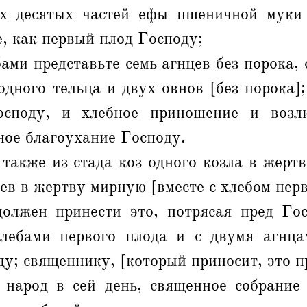
ух десятых частей ефы пшеничной мук
, как первый плод Господу;
бами представьте семь агнцев без порока, 
одного тельца и двух овнов [без порока];
осподу, и хлебное приношение и возл
ное благоухание Господу.
также из стада коз одного козла в жертв
ев в жертву мирную [вместе с хлебом перв
олжен принести это, потрясая пред Гос
лебами первого плода и с двумя агнца
у; священнику, [который приносит, это п
 народ в сей день, священное собрание 