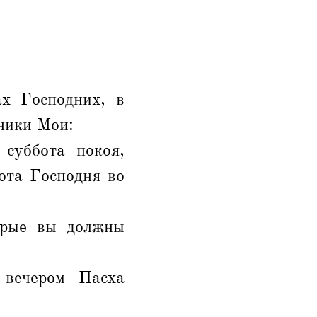
х Господних, в
ники Мои:
суббота покоя,
бота Господня во
орые вы должны
 вечером Пасха