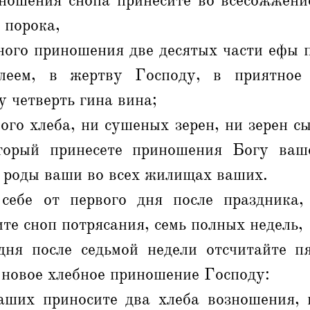
зношения снопа принесите во всесожжени
 порока,
бного приношения две десятых части ефы 
леем, в жертву Господу, в приятное 
у четверть гина вина;
ого хлеба, ни сушеных зерен, ни зерен с
торый принесете приношения Богу ваш
 роды ваши во всех жилищах ваших.
себе от первого дня после праздника,
те сноп потрясания, семь полных недель,
дня после седьмой недели отсчитайте пя
 новое хлебное приношение Господу:
ших приносите два хлеба возношения,