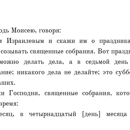
одь Моисею, говоря:
м Израилевым и скажи им о праздника
 созывать священные собрания. Вот празд
можно делать дела, а в седьмой день 
ние; никакого дела не делайте; это суб
аших.
ки Господни, священные собрания, кот
время:
сяц, в четырнадцатый [день] месяца