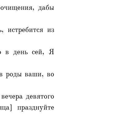
 очищения, дабы
, истребится из
о в день сей, Я
 в роды ваши, во
 вечера девятого
яца] празднуйте