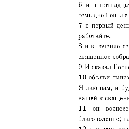
6 и в пятнадца
семь дней ешьте
7 в первый ден
работайте;
8 и в течение с
священное собра
9 И сказал Госп
10 объяви сынам
Я даю вам, и бу
вашей к священ
11 он вознесе
благоволение; н