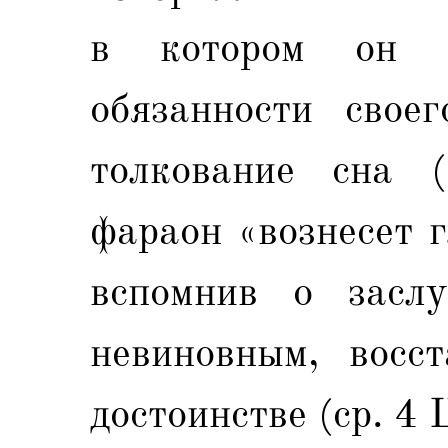
в котором он я
обязанности свое
толкование сна 
фараон «вознесет г
вспомнив о засл
невиновным, восс
достоинстве (ср. 4 