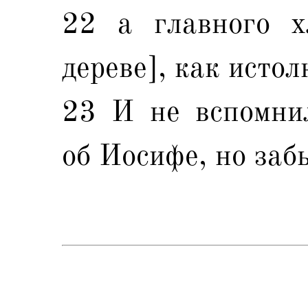
22 а главного х
дереве], как исто
23 И не вспомни
об Иосифе, но забы