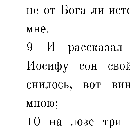
не от Бога ли ист
мне.
9 И рассказал 
Иосифу сон сво
снилось, вот ви
мною;
10 на лозе три в