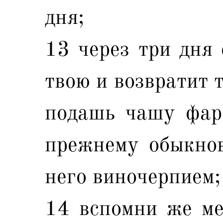
дня;
13 через три дня 
твою и возвратит т
подашь чашу фара
прежнему обыкнов
него виночерпием;
14 вспомни же ме