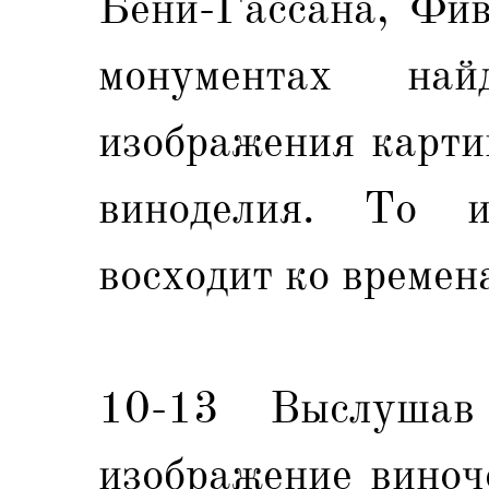
Бени-Гассана, Фив
монументах най
изображения карти
виноделия. То и
восходит ко времен
10-13 Выслушав
изображение виноч