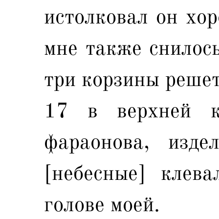
истолковал он хор
мне также снилось
три корзины реше
17 в верхней к
фараонова, изде
[небесные] клев
голове моей.