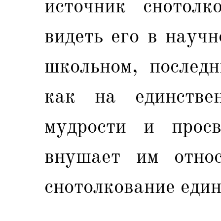
источник снотолк
видеть его в науч
школьном, последн
как на единстве
мудрости и просв
внушает им относ
снотолкование един