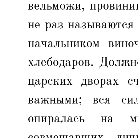
вельможи, провини
не раз называются
начальником вино
хлебодаров. Должн
царских дворах с
важными; вся сил
опиралась на мн
совмещавших ли