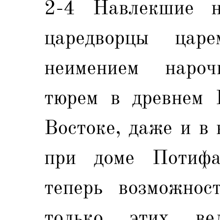
2-4 Навлекшие н
царедворцы цар
неимением нароч
тюрем в древнем 
Востоке, даже и в 
при доме Потифа
теперь возможнос
только этих в