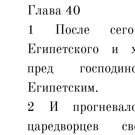
Глава 40
1 После сего
Египетского и х
пред господи
Египетским.
2 И прогневал
царедворцев с