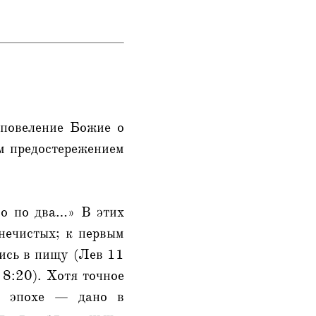
 повеление Божие о
м предостережением
го по два…» В этих
нечистых; к первым
лись в пищу (Лев 11
 8:20). Хотя точное
ей эпохе — дано в