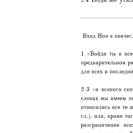
Вход Ноя в ковчег
1 «Войди ты и все
предварительном р
для всех и последн
2-3 «и всякого ск
словах мы имеем п
относились все те 
гл.), или, кроме т
разграничение вс