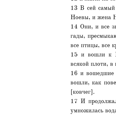
13 В сей самый
Ноевы, и жена Н
14 Они, и все з
гады, пресмыкаю
все птицы, все 
15 и вошли к Н
всякой плоти, в
16 и вошедшие 
вошли, как пове
[ковчег].
17 И продолжал
умножилась вода