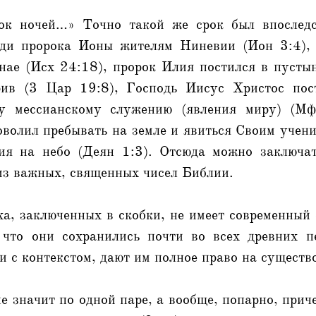
рок ночей…» Точно такой же срок был впоследс
еди пророка Ионы жителям Ниневии (Ион 3:4), 
нае (Исх 24:18), пророк Илия постился в пусты
рив (3 Цар 19:8), Господь Иисус Христос пос
му мессианскому служению (явления миру) (Мф 
оволил пребывать на земле и явиться Своим учен
ия на небо (Деян 1:3). Отсюда можно заключат
из важных, священных чисел Библии.
ха, заключенных в скобки, не имеет современный 
, что они сохранились почти во всех древних п
и с контекстом, дают им полное право на существ
е значит по одной паре, а вообще, попарно, прич