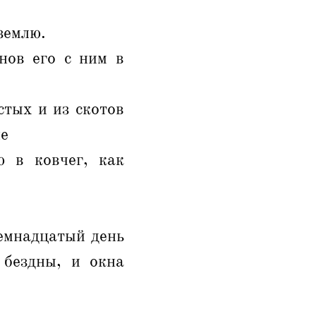
землю.
нов его с ним в
стых и из скотов
ле
 в ковчег, как
семнадцатый день
 бездны, и окна