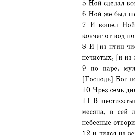
5 Ной сделал вс
6 Ной же был ше
7 И вошел Ной 
ковчег от вод по
8 И [из птиц чи
нечистых, [и из
9 по паре, му
[Господь] Бог п
10 Чрез семь дн
11 В шестисотый
месяца, в сей 
небесные отвори
12 и лился на з