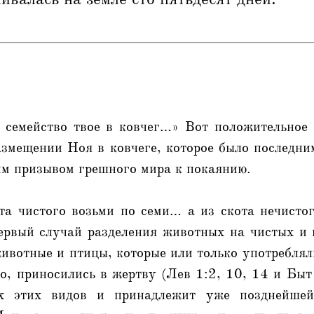
.
 семейство твое в ковчег…» Вот положительное
азмещении Ноя в ковчеге, которое было последни
им призывом грешного мира к покаянию.
ота чистого возьми по семи… а из скота нечисто
ервый случай разделения животных на чистых и 
животные и птицы, которые или только употребля
ого, приносились в жертву (Лев 1:2, 10, 14 и Быт
ех этих видов и принадлежит уже позднейш