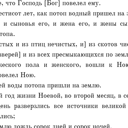
е, что Господь [Бог] повелел ему.
стисот лет, как потоп водный пришел на 
и сыновья его, и жена его, и жены сы
топа.
стых и из птиц нечистых, и] из скотов чи
 зверей] и из всех пресмыкающихся по зем
жеского пола и женского, вошли к Ною
овелел Ною.
ей воды потопа пришли на землю.
 год жизни Ноевой, во второй месяц, в 
день разверзлись все источники великой
лись;
емлю дождь сорок дней и сорок ночей.