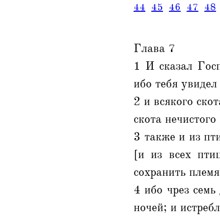
44
45
46
47
48
Глава 7
1 И сказал Госп
ибо тебя увидел
2 и всякого скот
скота нечистого
3 также и из пт
[и из всех пти
сохранить племя
4 ибо чрез семь
ночей; и истреб