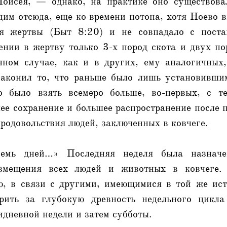
Моисея, — однако, на практике оно существова
дим отсюда, еще ко времени потопа, хотя Ноево
я жертвы (Быт 8:20) и не совпадало с поста
ении в жертву только 3-х пород скота и двух по
нном случае, как и в других, ему аналогичных,
аконил то, что раньше было лишь установивши
о было взять всемеро больше, во-первых, с т
ее сохранение и большее распространение после п
продовольствия людей, заключенных в ковчеге.
емь дней…» Последняя неделя была назначе
азмещения всех людей и животных в ковчеге.
ю, в связи с другими, имеющимися в той же ист
орить за глубокую древность недельного цикла
дневной недели и затем субботы.