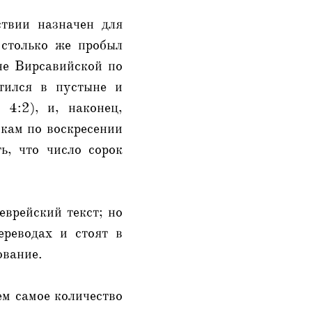
твии назначен для
столько же пробыл
не Вирсавийской по
тился в пустыне и
4:2), и, наконец,
икам по воскресении
ь, что число сорок
еврейский текст; но
ереводах и стоят в
ование.
ем самое количество