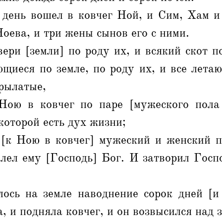
 день вошел в ковчег Ной, и Сим, Хам и
оева, и три жены сынов его с ними.
вери [земли] по роду их, и всякий скот по
щиеся по земле, по роду их, и все лета
крылатые,
ою в ковчег по паре [мужеского пола
 которой есть дух жизни;
[к Ною в ковчег] мужеский и женский п
лел ему [Господь] Бог. И затворил Госп
ось на земле наводнение сорок дней [и 
, и подняла ковчег, и он возвысился над 