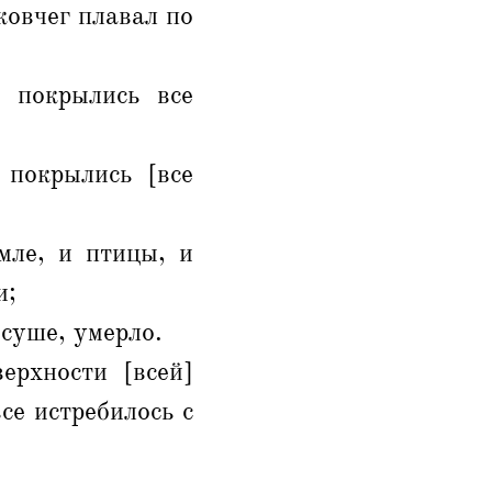
ковчег плавал по
 покрылись все
 покрылись [все
мле, и птицы, и
и;
 суше, умерло.
ерхности [всей]
все истребилось с