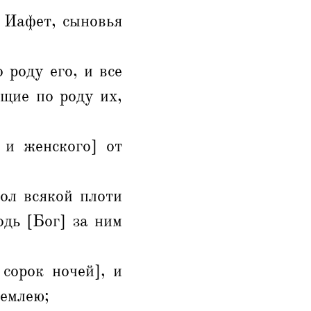
 Иафет, сыновья
 роду его, и все
ющие по роду их,
 и женского] от
ол всякой плоти
одь [Бог] за ним
сорок ночей], и
землею;