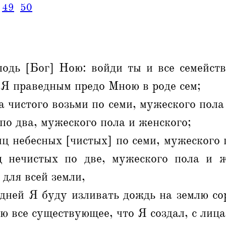
49
50
одь [Бог] Ною: войди ты и все семейств
 Я праведным предо Мною в роде сем;
а чистого возьми по семи, мужеского пола
 по два, мужеского пола и женского;
иц небесных [чистых] по семи, мужеского 
ц нечистых по две, мужеского пола и ж
 для всей земли,
 дней Я буду изливать дождь на землю со
лю все существующее, что Я создал, с лица