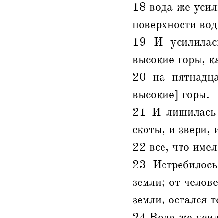
18 вода же усил
поверхности вод
19 И усилилас
высокие горы, к
20 на пятнадца
высокие] горы.
21 И лишилась 
скоты, и звери, 
22 все, что име
23 Истребилось
земли; от челове
земли, остался т
24 Вода же усил