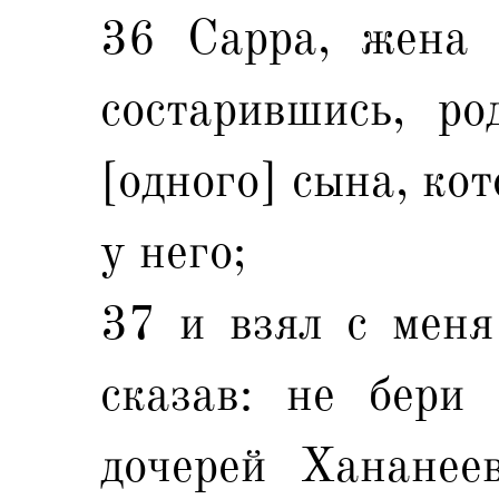
36 Сарра, жена 
состарившись, ро
[одного] сына, кот
у него;
37 и взял с меня
сказав: не бери
дочерей Хананее