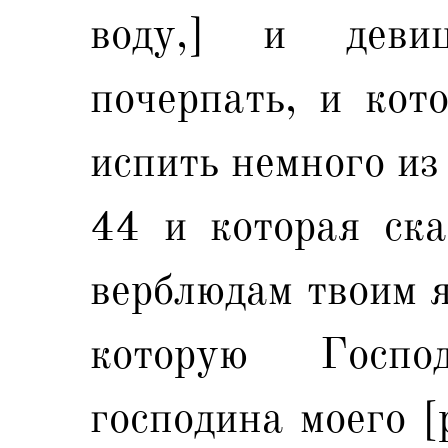
воду,] и деви
почерпать, и кот
испить немного из
44 и которая ска
верблюдам твоим я
которую Госп
господина моего [