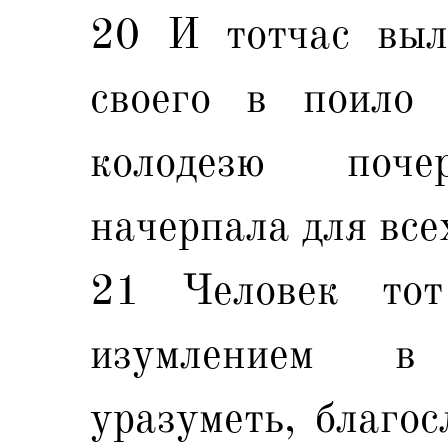
20 И тотчас выл
своего в поило
колодезю поч
начерпала для все
21 Человек то
изумлением в
уразуметь, благос