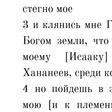
стегно мое
3 и клянись мне Г
Богом земли, что
моему [Исааку
Хананеев, среди к
4 но пойдешь в 
мою [и к племен