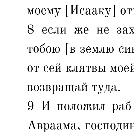
моему [Исааку] от
8 если же не за
тобою [в землю си
от сей клятвы мое
возвращай туда.
9 И положил раб 
Авраама, господин