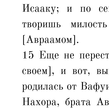
Исааку; и по с
творишь милост
[Авраамом].
15 Еще не перест
своем], и вот, в
родилась от Вафу
Нахора, брата Ав