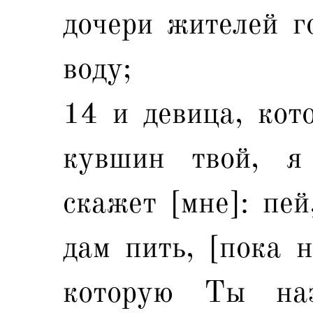
дочери жителей г
воду;
14 и девица, кот
кувшин твой, я
скажет [мне]: пей
дам пить, [пока н
которую Ты на