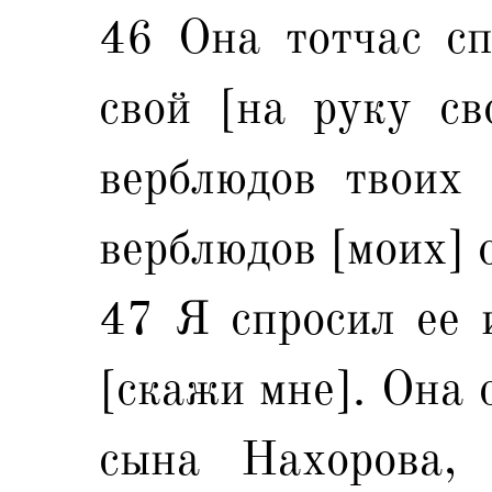
46 Она тотчас сп
свой [на руку св
верблюдов твоих
верблюдов [моих] 
47 Я спросил ее и
[скажи мне]. Она 
сына Нахорова, 