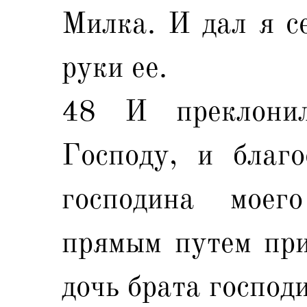
Милка. И дал я се
руки ее.
48 И преклони
Господу, и благо
господина моег
прямым путем при
дочь брата господи