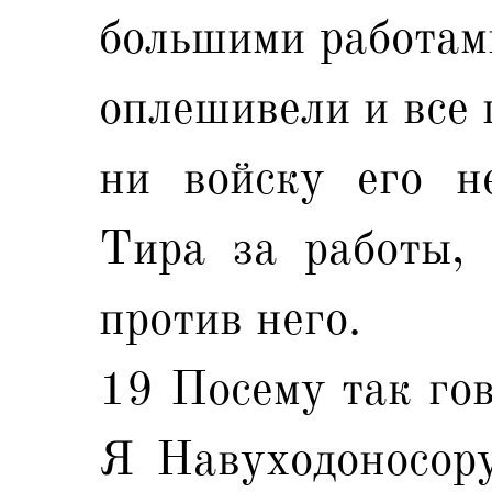
большими работами
оплешивели и все 
ни войску его н
Тира за работы, 
против него.
19 Посему так гов
Я Навуходоносору