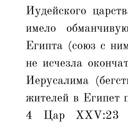
Иудейского царст
имело обманчиву
Египта (союз с ни
не исчезла оконча
Иерусалима (бегст
жителей в Египет 
4 Цар XXV:23 и