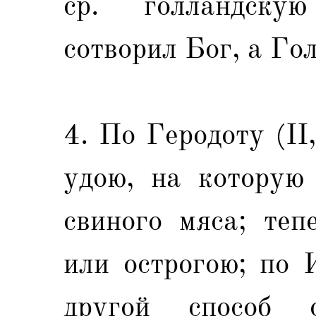
ср. голландску
сотворил Бог, а Го
4. По Геродоту (II
удою, на которую
свиного мяса; теп
или острогою; по 
другой способ 