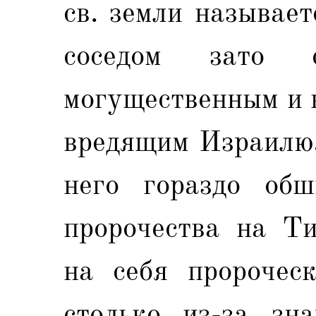
св. земли называет
соседом зато с
могущественным и 
вредящим Израилю,
него гораздо об
пророчества на Ти
на себя пророчес
столько из-за зн