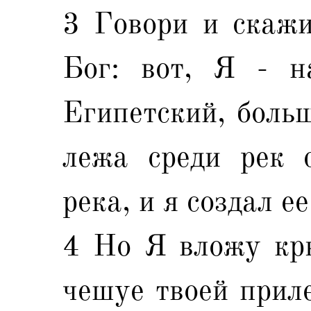
3 Говори и скажи
Бог: вот, Я - н
Египетский, больш
лежа среди рек с
река, и я создал ее
4 Но Я вложу крю
чешуе твоей приле