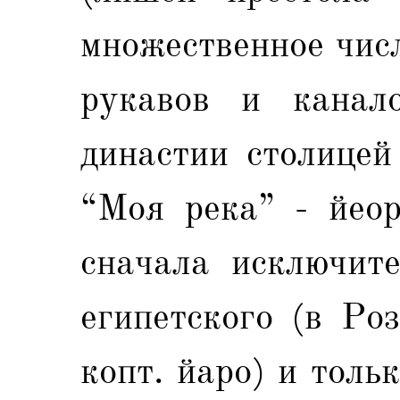
множественное чис
рукавов и канал
династии столицей
“Моя река” - йеор
сначала исключите
египетского (в Ро
копт. йаро) и толь