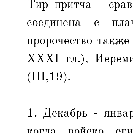
Тир притча - срав
соединена с пла
пророчество также
XXXI гл.), Иерем
(III,19).
1. Декабрь - янва
когда войско еги