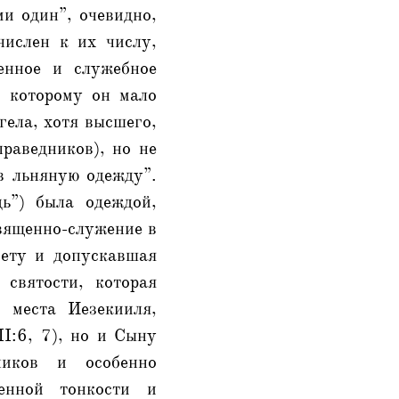
ми один”, очевидно,
числен к их числу,
енное и служебное
о которому он мало
гела, хотя высшего,
праведников), но не
в льняную одежду”.
дь”) была одеждой,
вященно-служение в
вету и допускавшая
святости, которая
 места Иезекииля,
I:6, 7), но и Сыну
иков и особенно
венной тонкости и