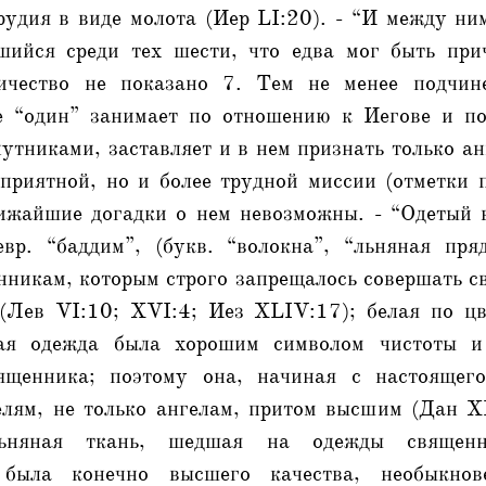
рудия в виде молота (Иер LI:20). - “И между ни
шийся среди тех шести, что едва мог быть при
ичество не показано 7. Тем не менее подчин
е “один” занимает по отношению к Иегове и п
утниками, заставляет и в нем признать только ан
приятной, но и более трудной миссии (отметки 
ижайшие догадки о нем невозможны. - “Одетый 
вр. “баддим”, (букв. “волокна”, “льняная пря
нникам, которым строго запрещалось совершать с
(Лев VI:10; XVI:4; Иез XLIV:17); белая по ц
кая одежда была хорошим символом чистоты и 
вященника; поэтому она, начиная с настоящего
елям, не только ангелам, притом высшим (Дан XI
ьняная ткань, шедшая на одежды священн
 была конечно высшего качества, необыкно