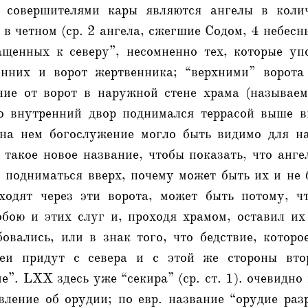
и совершителями кары являются ангелы в коли
в четном (ср. 2 ангела, сжегшие Содом, 4 небесны
ащенных к северу”, несомненно тех, которые уп
нних и ворот жертвенника; “верхними” ворота
чие от ворот в наружной стене храма (называ
о внутренний двор поднимался террасой выше в
на нем богослужение могло быть видимо для на
такое новое название, чтобы показать, что анг
 подниматься вверх, почему может быть их и не 
ходят через эти ворота, может быть потому, ч
обою и этих слуг и, проходя храмом, оставил и
овались, или в знак того, что бедствие, которо
деи придут с севера и с этой же стороны втор
е”. LXX здесь уже “секира” (ср. ст. 1). очевидно 
вление об орудии; по евр. название “орудие ра