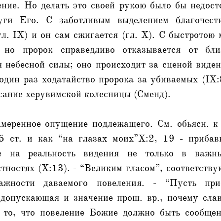
ение. Но делать это своей рукою было бы недост
уги Его. С заботливым выделением благочест
гл. IX) и он сам сжигается (гл. X). С быстротою
 но пророк справедливо отказывается от бл
 небесной силы; оно происходит за сценой виде
один раз ходатайство пророка за убиваемых (IX:
сание херувимской колесницы (Сменд).
меренное опущение подлежащего. См. обьясн. к 
5 ст. и как “на глазах моих”X:2, 19 - прибав
ие на реальность видения не только в важн
тностях (X:13). - “Великим гласом”, соответств
жности даваемого повеления. - “Пусть при
 допускающая и значение прош. вр., почему слав
т то, что повеление Божие должно быть сообщен