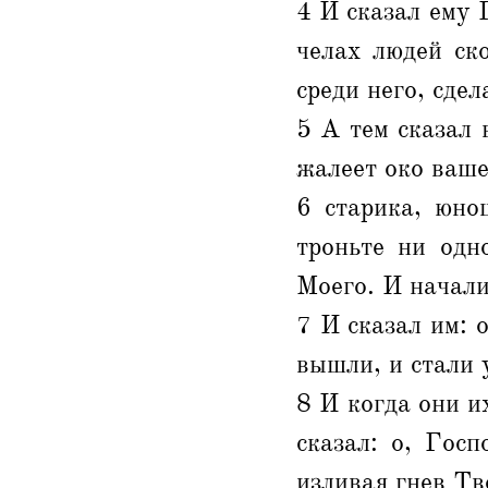
4 И сказал ему 
челах людей ск
среди него, сдел
5 А тем сказал 
жалеет око ваше
6 старика, юно
троньте ни одн
Моего. И начали
7 И сказал им: 
вышли, и стали 
8 И когда они их
сказал: о, Гос
изливая гнев Тв