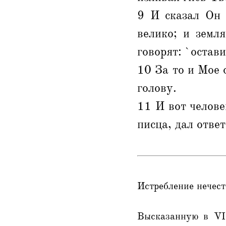
9 И сказал Он 
велико; и земл
говорят: `остав
10 За то и Мое 
голову.
11 И вот челове
писца, дал ответ
Истребление нечест
Высказанную в VII