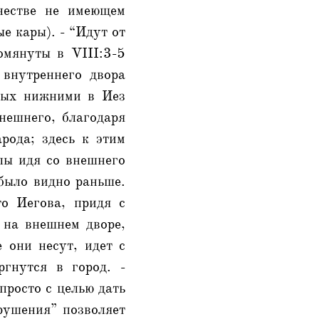
честве не имеющем
е кары). - “Идут от
омянуты в VIII:3-5
 внутреннего двора
емых нижними в Иез
нешнего, благодаря
рода; здесь к этим
елы идя со внешнего
было видно раньше.
то Иегова, придя с
х на внешнем дворе,
е они несут, идет с
гнутся в город. -
просто с целью дать
зрушения” позволяет