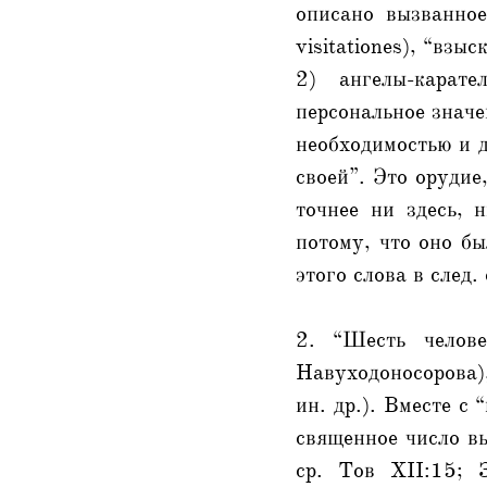
описано вызванное
visitationes), “взы
2) ангелы-карате
персональное значе
необходимостью и д
своей”. Это орудие
точнее ни здесь, 
потому, что оно б
этого слова в след. 
2. “Шесть челове
Навуходоносорова)
ин. др.). Вместе с
священное число вы
ср. Тов XII:15; 