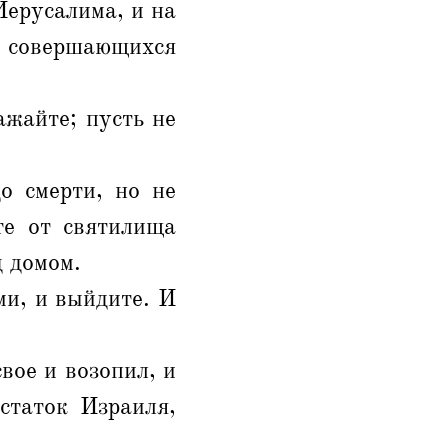
Иерусалима, и на
, совершающихся
ажайте; пусть не
о смерти, но не
те от святилища
д домом.
ми, и выйдите. И
свое и возопил, и
статок Израиля,