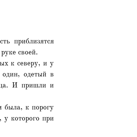
сть приблизятся
руке своей.
ых к северу, и у
 один, одетый в
сца. И пришли и
 была, к порогу
, у которого при