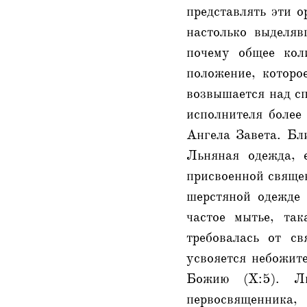
представлять эти о
настолько выделяв
почему общее кол
положение, которо
возвышается над сп
исполнителя более 
Ангела Завета. Бл
Льняная одежда, е
присвоенной свяще
шерстяной одежде 
частое мытье, та
требовалась от с
усвояется небожит
Божию (X:5). Л
первосвященника,