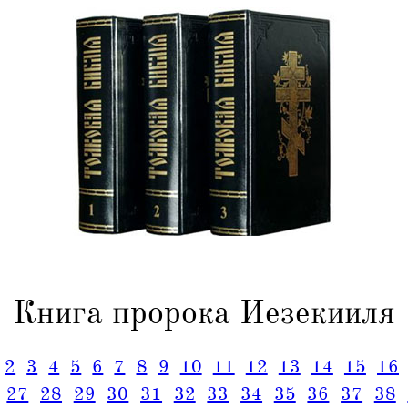
Книга пророка Иезекииля
2
3
4
5
6
7
8
9
10
11
12
13
14
15
16
27
28
29
30
31
32
33
34
35
36
37
38