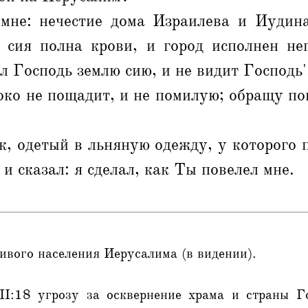
мне: нечестие дома Израилева и Иудина
я сия полна крови, и город исполнен не
ил Господь землю сию, и не видит Господь'
око не пощадит, и не помилую; обращу по
к, одетый в льняную одежду, у которого 
 и сказал: я сделал, как Ты повелел мне.
ивого населения Иерусалима (в видении).
I:18 угрозу за осквернение храма и страны Г