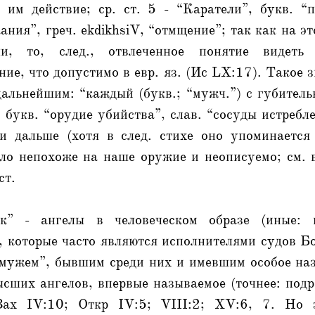
 им действие; ср. ст. 5 - “Каратели”, букв. “п
скания”, греч. ekdikhsiV, “отмщение”; так как на эт
ли, то, след., отвлеченное понятие видеть 
ние, что допустимо в евр. яз. (Ис LX:17). Такое з
альнейшим: “каждый (букв.; “мужч.”) с губител
, букв. “орудие убийства”, слав. “сосуды истребл
ни дальше (хотя в след. стихе оно упоминается
ыло непохоже на наше оружие и неописуемо; см. 
ст.
к” - ангелы в человеческом образе (иные: 
, которые часто являются исполнителями судов Б
 “мужем”, бывшим среди них и имевшим особое на
сших ангелов, впервые называемое (точнее: подр
Зах IV:10; Откр IV:5; VIII:2; XV:6, 7. Но з