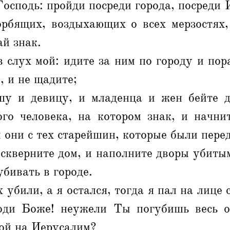
Господь: пройди посреди города, посреди 
орбящих, воздыхающих о всех мерзостях
ай знак.
в слух мой: идите за ним по городу и пор
, и не щадите;
шу и девицу, и младенца и жен бейте д
ого человека, на котором знак, и начни
 они с тех старейшин, которые были пере
оскверните дом, и наполните дворы убиты
убивать в городе.
 убили, а я остался, тогда я пал на лице 
поди Боже! неужели Ты погубишь весь о
ой на Иерусалим?