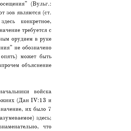
осещения” (Вульг.:
от зов являются (ст.
здесь конкретное,
начение требуется с
ьным орудием в руке
ения” не обозначено
 опять) может быть
впрочем объяснение
начальники войска
ожиих (Дан IV:13 и
значение, их было 7
азумеваемое) здесь;
наменательно, что