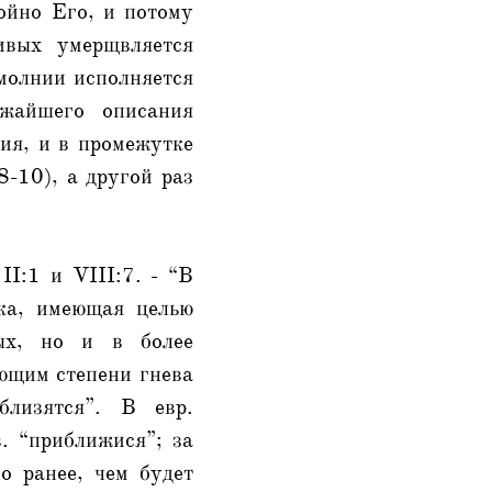
ойно Его, и потому
ивых умерщвляется
 молнии исполняется
ижайшего описания
ния, и в промежутке
8-10), а другой раз
II:1 и VIII:7. - “В
ка, имеющая целью
ых, но и в более
ующим степени гнева
близятся”. В евр.
. “приближися”; за
о ранее, чем будет