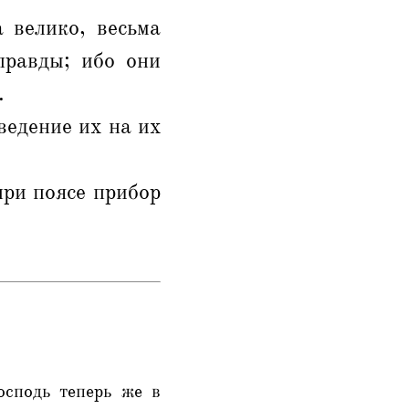
 велико, весьма
правды; ибо они
.
ведение их на их
при поясе прибор
осподь теперь же в