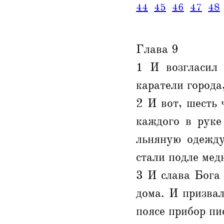
44
45
46
47
48
Глава 9
1 И возгласил 
каратели города
2 И вот, шесть 
каждого в руке
льняную одежду
стали подле мед
3 И слава Бога
дома. И призвал
поясе прибор пи