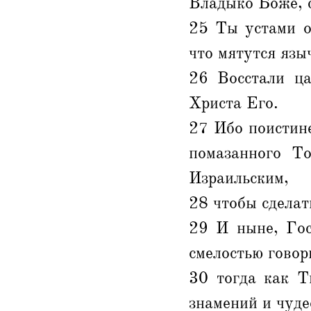
Владыко Боже, с
25 Ты устами о
что мятутся яз
26 Восстали ца
Христа Его.
27 Ибо поистине
помазанного Т
Израильским,
28 чтобы сделат
29 И ныне, Гос
смелостью говор
30 тогда как Т
знамений и чуде