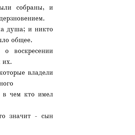
были собраны, и
 дерзновением.
а душа; и никто
ыло общее.
 о воскресении
 их.
которые владели
ного
 в чем кто имел
то значит - сын