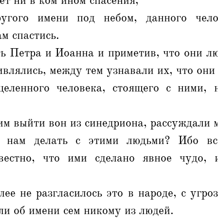
ет ни в ком ином спасения,
угого имени под небом, данного чело
м спастись.
ть Петра и Иоанна и приметив, что они л
ивлялись, между тем узнавали их, что они
еленного человека, стоящего с ними, 
.
им выйти вон из синедриона, рассуждали 
о нам делать с этими людьми? Ибо в
звестно, что ими сделано явное чудо,
лее не разгласилось это в народе, с угро
ли об имени сем никому из людей.