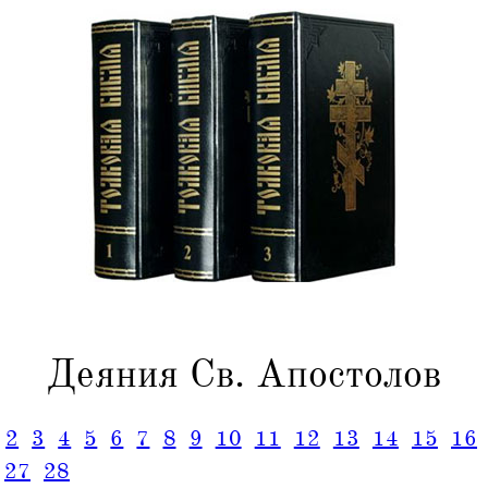
Деяния Св. Апостолов
2
3
4
5
6
7
8
9
10
11
12
13
14
15
16
27
28