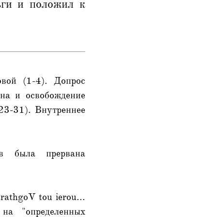
ьги и положил к
вой (1-4). Допрос
она и освобождение
(23-31). Внутреннее
ов была прервана
rathgoV tou ierou...
 на "определенных