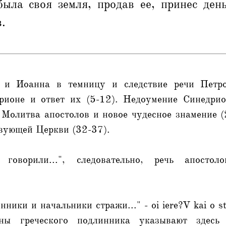
была своя земля, продав ее, принес ден
.
 и Иоанна в темницу и следствие речи Петро
рионе и ответ их (5-12). Недоумение Синедри
 Молитва апостолов и новое чудесное знамение 
твующей Церкви (32-37).
говорили...", следовательно, речь апостол
ики и начальники стражи..." - oi iere?V kai o st
ны греческого подлинника указывают здесь