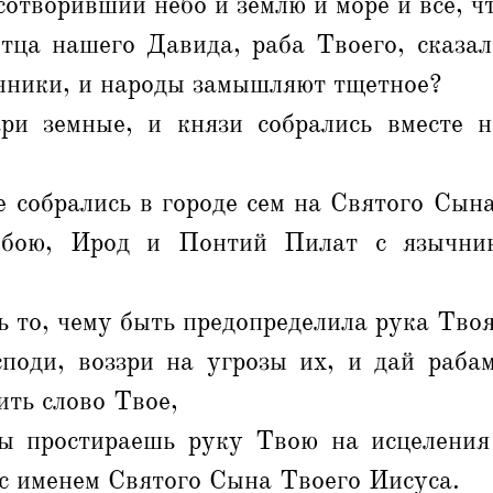
отворивший небо и землю и море и все, чт
тца нашего Давида, раба Твоего, сказа
ычники, и народы замышляют тщетное?
ри земные, и князи собрались вместе 
 собрались в городе сем на Святого Сын
обою, Ирод и Понтий Пилат с язычни
ь то, чему быть предопределила рука Твоя
поди, воззри на угрозы их, и дай раба
ить слово Твое,
ы простираешь руку Твою на исцеления
с именем Святого Сына Твоего Иисуса.