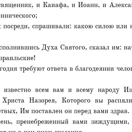
священник, и Каиафа, и Иоанн, и Алексан
ннического;
х посреди, спрашивали: какою силою или
сполнившись Духа Святого, сказал им: н
зраильские!
егодня требуют ответа в благодеянии чел
 известно всем вам и всему народу Из
 Христа Назорея, Которого вы распяли
ртвых, Им поставлен он перед вами здрав.
ень, пренебреженный вами зиждущими,