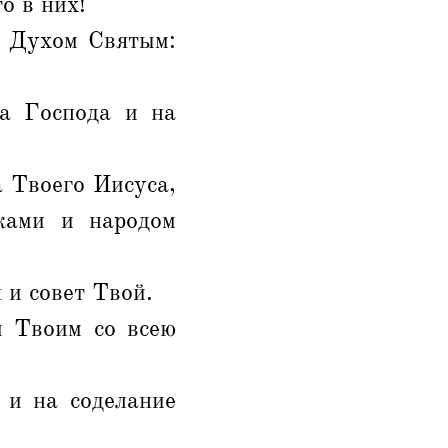
о в них!
л Духом Святым:
на Господа и на
а Твоего Иисуса,
ками и народом
 и совет Твой.
м Твоим со всею
 и на соделание