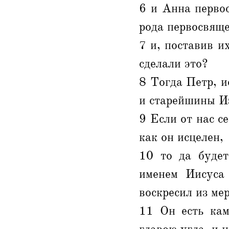
6 и Анна перво
рода первосвяще
7 и, поставив и
сделали это?
8 Тогда Петр, и
и старейшины И
9 Если от нас с
как он исцелен,
10 то да будет
именем Иисуса
воскресил из ме
11 Он есть кам