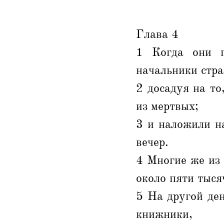
Глава 4
1 Когда они г
начальники стра
2 досадуя на то
из мертвых;
3 и наложили н
вечер.
4 Многие же из
около пяти тыся
5 На другой де
книжники,