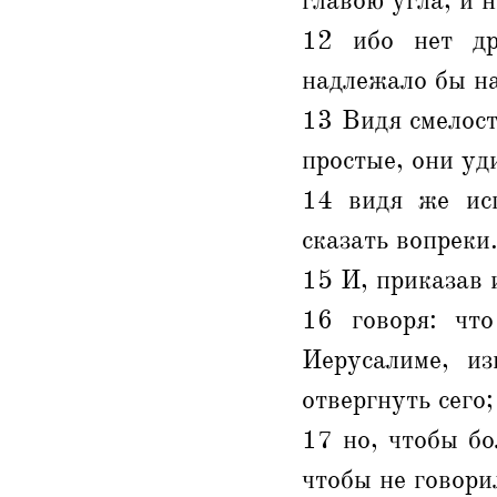
главою угла, и н
12 ибо нет др
надлежало бы на
13 Видя смелос
простые, они уд
14 видя же исц
сказать вопреки
15 И, приказав 
16 говоря: чт
Иерусалиме, и
отвергнуть сего;
17 но, чтобы бо
чтобы не говори