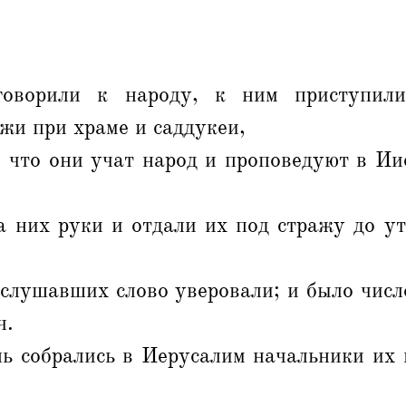
оворили к народу, к ним приступил
жи при храме и саддукеи,
, что они учат народ и проповедуют в Ии
а них руки и отдали их под стражу до ут
 слушавших слово уверовали; и было числ
ч.
нь собрались в Иерусалим начальники их 