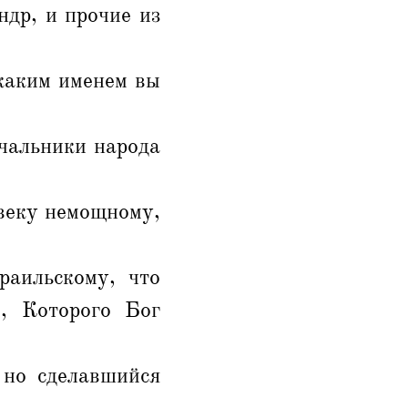
др, и прочие из
 каким именем вы
ачальники народа
овеку немощному,
раильскому, что
, Которого Бог
 но сделавшийся