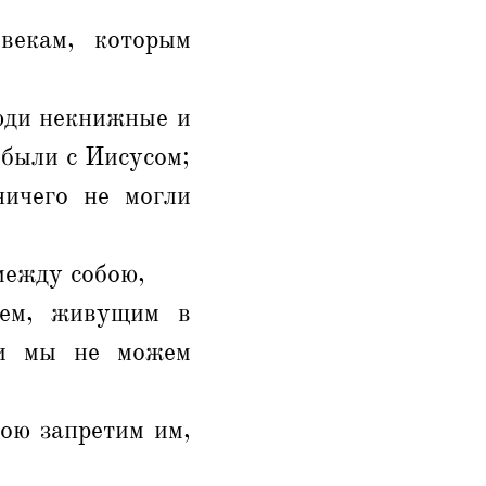
векам, которым
юди некнижные и
 были с Иисусом;
ничего не могли
между собою,
сем, живущим в
 и мы не можем
зою запретим им,