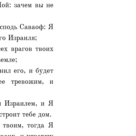
ой: зачем вы не
осподь Саваоф: Я
го Израиля;
сех врагов твоих
земле;
нил его, и будет
ее тревожим, и
м Израилем, и Я
строит тебе дом.
 твоим, тогда Я