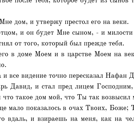
твое после тебя, которое будет из сынов 
Мне дом, и утвержу престол его на веки.
тцом, и он будет Мне сыном, - и милост
тнял от того, который был прежде тебя.
го в доме Моем и в царстве Моем на век
о.
а и все видение точно пересказал Нафан 
ь Давид, и стал пред лицем Господним, 
 что такое дом мой, что Ты так возвысил 
ще мало показалось в очах Твоих, Боже;
о вдаль, и взираешь на меня, как на че