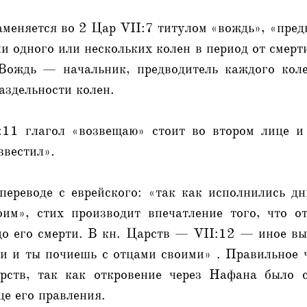
аменяется во 2 Цар VII:7 титулом «вождь», «пре
и одного или нескольких колен в период от смер
Вождь — начальник, предводитель каждого коле
аздельности колен.
11 глагол «возвещаю» стоит во втором лице и
звестил».
переводе с еврейского: «так как исполнились дн
оим», стих производит впечатление того, что о
до его смерти. В кн. Царств — VII:12 — иное вы
и и ты почиешь с отцами своими» . Правильное 
арств, так как откровение через Нафана было 
це его правления.