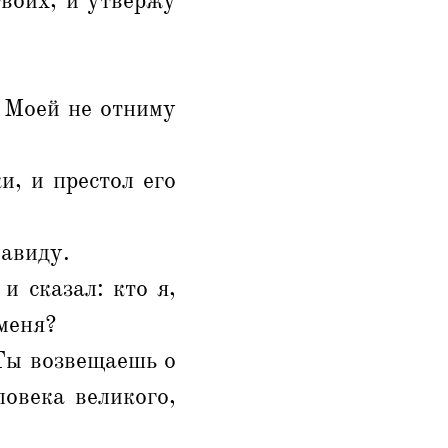
твоих, и утвержу
и Моей не отниму
и, и престол его
Давиду.
и сказал: кто я,
меня?
 Ты возвещаешь о
ловека великого,