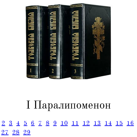
I Паралипоменон
2
3
4
5
6
7
8
9
10
11
12
13
14
15
16
27
28
29