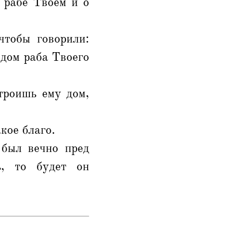
о рабе Твоем и о
чтобы говорили:
 дом раба Твоего
троишь ему дом,
кое благо.
 был вечно пред
ь, то будет он