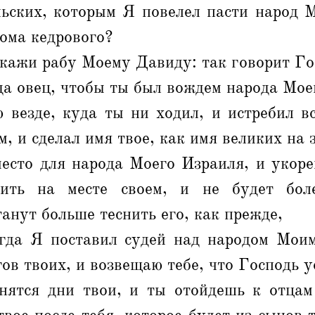
льских, которым Я повелел пасти народ М
ома кедрового?
скажи рабу Моему Давиду: так говорит Г
ада овец, чтобы ты был вождем народа Мое
 везде, куда ты ни ходил, и истребил в
, и сделал имя твое, как имя великих на 
есто для народа Моего Израиля, и укоре
ить на месте своем, и не будет бол
танут больше теснить его, как прежде,
огда Я поставил судей над народом Мои
гов твоих, и возвещаю тебе, что Господь у
нятся дни твои, и ты отойдешь к отцам