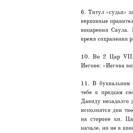
6. Титул «судья» з
верховные правител
воцарения Саула. 
время сохранения р
10. Во 2 Цар VII:
Иегове: «Иегова во
11. В буквальном 
тебе к предкам св
Давиду незадолго 
исполнятся дни тво
на стороне кн. Ц
начале, но не в кон