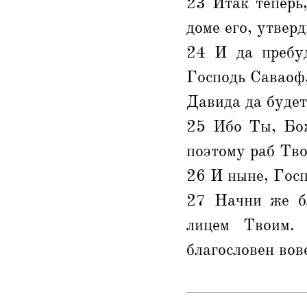
23 Итак теперь,
доме его, утверд
24 И да пребуд
Господь Саваоф,
Давида да будет
25 Ибо Ты, Бож
поэтому раб Тво
26 И ныне, Госп
27 Начни же бл
лицем Твоим. 
благословен вов