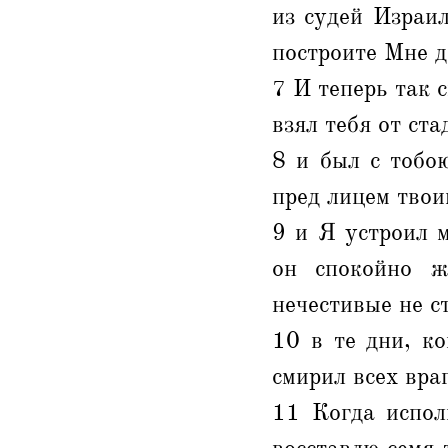
из судей Израи
построите Мне д
7 И теперь так 
взял тебя от ст
8 и был с тобою
пред лицем твоим
9 и Я устроил м
он спокойно ж
нечестивые не с
10 в те дни, к
смирил всех вра
11 Когда испол