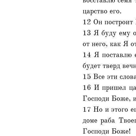
восставлю семя 
царство его.
12 Он построит 
13 Я буду ему о
от него, как Я о
14 Я поставлю е
будет тверд вечн
15 Все эти слов
16 И пришел цар
Господи Боже, и
17 Но и этого е
доме раба Твоег
Господи Боже!