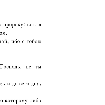
 пророку: вот, я
ом.
лай, ибо с тобою
Господь: не ты
я, и до сего дня,
во которому-либо