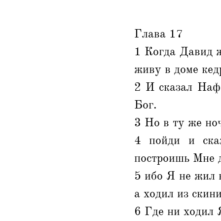
Глава 17
1 Когда Давид ж
живу в доме кед
2 И сказал Нафа
Бог.
3 Но в ту же но
4 пойди и ска
построишь Мне д
5 ибо Я не жил в
а ходил из скин
6 Где ни ходил 