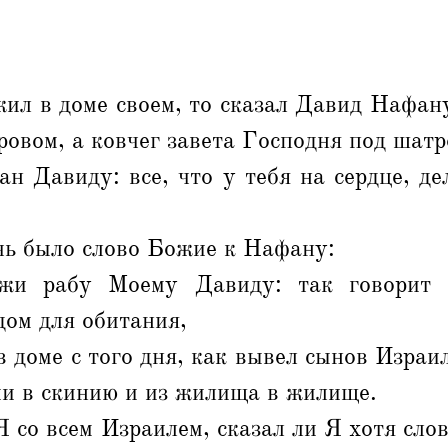
ил в доме своем, то сказал Давид Нафану
ровом, а ковчег завета Господня под шатр
н Давиду: все, что у тебя на сердце, де
чь было слово Божие к Нафану:
жи рабу Моему Давиду: так говорит 
ом для обитания,
 доме с того дня, как вывел сынов Израил
ии в скинию и из жилища в жилище.
Я со всем Израилем, сказал ли Я хотя сло