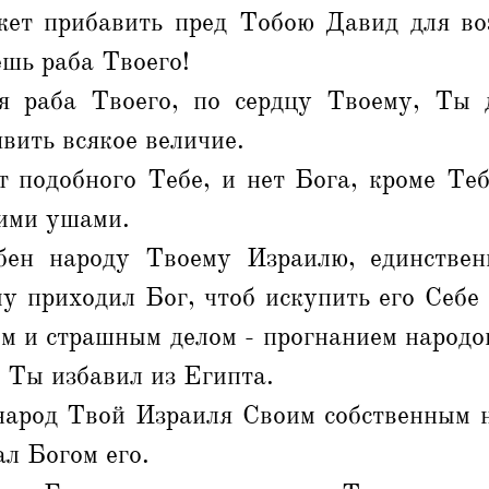
ет прибавить пред Тобою Давид для во
шь раба Твоего!
я раба Твоего, по сердцу Твоему, Ты 
явить всякое величие.
 подобного Тебе, и нет Бога, кроме Теб
ими ушами.
бен народу Твоему Израилю, единствен
му приходил Бог, чтоб искупить его Себе 
м и страшным делом - прогнанием народо
 Ты избавил из Египта.
народ Твой Израиля Своим собственным н
ал Богом его.