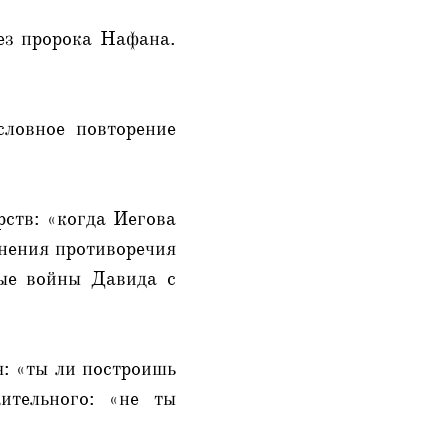
ез пророка Нафана.
словное повторение
рств: «когда Иегова
анения противоречия
вые войны Давида с
я: «ты ли построишь
ительного: «не ты