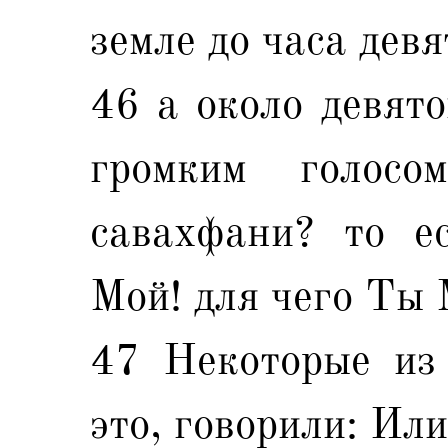
земле до часа девя
46 а около девято
громким голос
савахфани? то е
Мой! для чего Ты 
47 Некоторые из
это, говорили: Ил