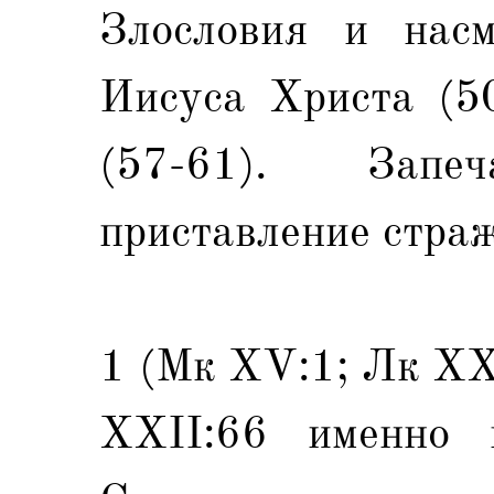
Злословия и насм
Иисуса Христа (50
(57-61). Зап
приставление страж
1 (Мк XV:1; Лк XX
XXII:66 именно 