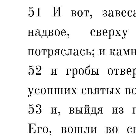
51 И вот, завес
надвое, сверх
потряслась; и камн
52 и гробы отвер
усопших святых в
53 и, выйдя из г
Его, вошли во с