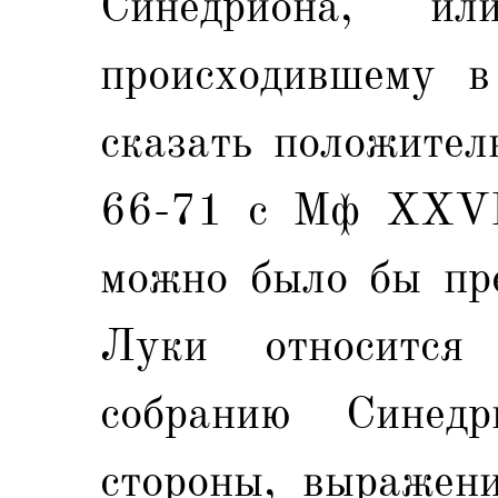
Синедриона, 
происходившему в
сказать положител
66-71 с Мф XXVI
можно было бы пре
Луки относится
собранию Синед
стороны, выражен