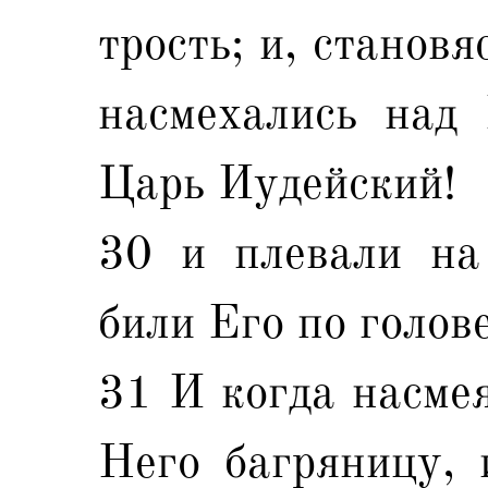
трость; и, станов
насмехались над 
Царь Иудейский!
30 и плевали на 
били Его по голове
31 И когда насмея
Него багряницу, 