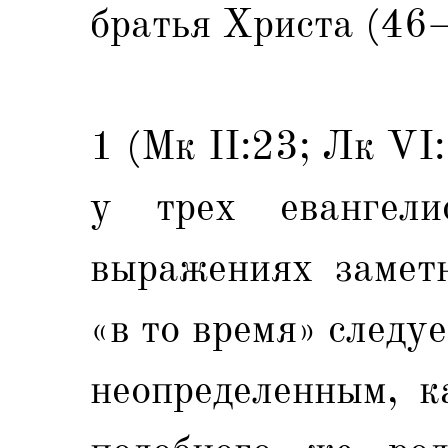
братья Христа (46–
1 (Мк II:23; Лк VI
у трех евангели
выражениях замет
«в то время» следуе
неопределенным, к