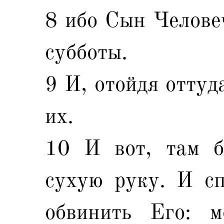
8 ибо Сын Человеч
субботы.
9 И, отойдя оттуд
их.
10 И вот, там б
сухую руку. И сп
обвинить Его: 