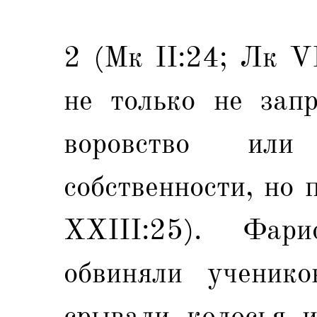
2 (Мк II:24; Лк V
не только не запр
воровство ил
собственности, но 
XXIII:25). Фари
обвиняли ученик
срывали колосья и