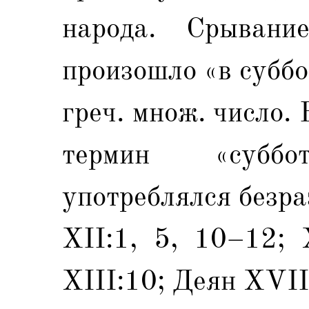
народа. Срывани
произошло «в суббо
греч. множ. число.
термин «субб
употреблялся безра
XII:1, 5, 10–12; 
XIII:10; Деян XVII