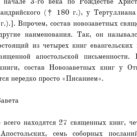
 начале 3-го века по Рождестве Хрис
андрийского († 180 г.), у Тертуллиана
г.).]. Впрочем, состав новозаветных свя
другие наименования. Так, он называл
состоящий из четырех книг евангельских 
вященной апостольской письменности.
книги, состав Новозаветных книг у О
ся нередко просто «Писанием».
Завета
 всего находятся 27 священных книг, че
Апостольских, семь соборных посланий