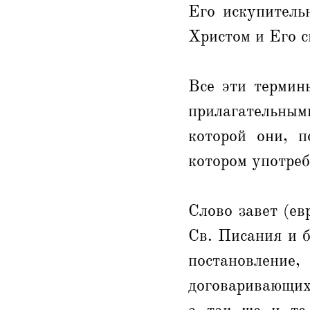
Его искупитель
Христом и Его с
Все эти термины
прилагательным
которой они, п
котором употреб
Слово завет (ев
Св. Писания и б
постановлен
договаривающихс