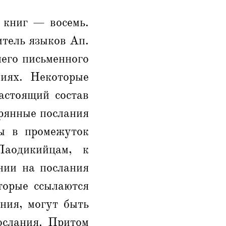
 книг — восемь.
итель языков Ап.
него письменного
ниях. Некоторые
астоящий состав
ерянные послания
ы в промежуток
аодикийцам, к
нии на послания
торые ссылаются
ния, могут быть
ослания. Притом