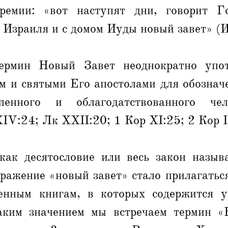
ремии: «вот наступят дни, говорит Г
 Израиля и с домом Иуды новый завет» (
термин Новый Завет неоднократно упот
м и святыми Его апостолами для обознач
ленного и облагодатствованного че
V:24; Лк XXII:20; 1 Кор XI:25; 2 Кор III
как десятословие или весь закон называ
ражение «новый завет» стало прилагатьс
енным книгам, в которых содержится у
аким значением мы встречаем термин 