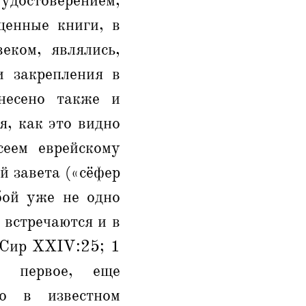
удостоверением,
щенные книги, в
еком, являлись,
и закрепления в
несено также и
я, как это видно
сеем еврейскому
й завета («сёфер
бой уже не одно
 встречаются и в
 Сир ХXIV:25; 1
 первое, еще
о в известном