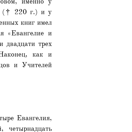
товом, именно у
 († 220 г.) и у
щенных книг имел
ся «Евангелие и
и двадцати трех
 Наконец, как и
тцов и Учителей
тыре Евангелия,
, четырнадцать