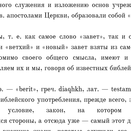
ного служения и изложению основ учре
в. апостолами Церкви, образовали собой 
, т. е. как самое слово «завет», так и 
и «ветхий» и «новый» завет взяты из сам
омимо своего общего смысла, имеют и
ляем их и мы, говоря об известных библей
р. — «berit», греч. diaqhkh, лат. — testa
иблейского употребления, прежде всего, 
ие, условие, закон, на котором 
я стороны, а отсюда уже — самый этот д