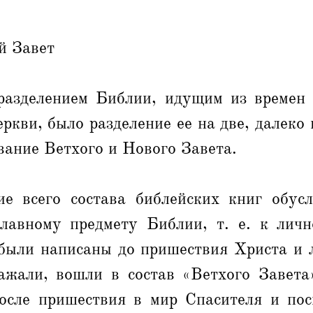
й Завет
азделением Библии, идущим из времен
ркви, было разделение ее на две, далеко 
ание Ветхого и Нового Завета.
ие всего состава библейских книг обус
лавному предмету Библии, т. е. к личн
 были написаны до пришествия Христа и 
ажали, вошли в состав «Ветхого Завета»
осле пришествия в мир Спасителя и по