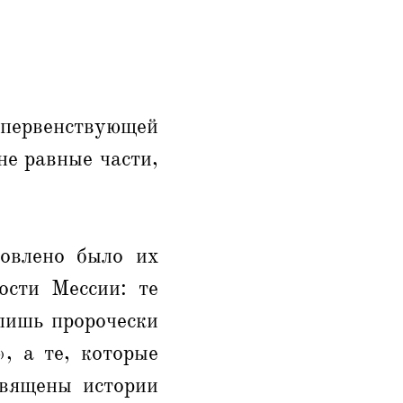
 первенствующей
не равные части,
ловлено было их
ости Мессии: те
лишь пророчески
, а те, которые
священы истории