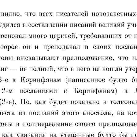
 видно, что всех писателей новозаветных
удился в составлении писаний великий уч
основал много церквей, требовавших от 
оторое он и преподавал в своих посла
ловы высказывают предположение, что н
иг — не полный, что в него не вошли ут
-е к Коринфянам (написанное будто б
2-м посланиями к Коринфянам) к Л
2-е). Но, как будет показано в толкова
места из посланий этого апостола, на ко
ловы в подтверждение своего предположе
 как указания на утерянные будто бы п