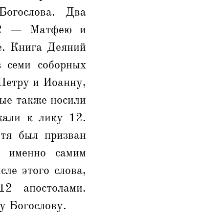
огослова. Два
 12 — Матфею и
е. Книга Деяний
 семи соборных
Петру и Иоанну,
рые также носили
жали к лику 12.
отя был призван
й именно самим
ле этого слова,
2 апостолами.
у Богослову.