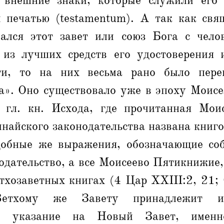
внешние знаки, которые служили его 
ы печатью (testamentum). А так как свя
ался этот завет или союз Бога с челов
 из лучших средств его удостоверения 
ти, то на них весьма рано было пере
а». Оно существовало уже в эпоху Моисе
гл. кн. Исхода, где прочитанная Мои
инайского законодательства названа книго
добные же выражения, обозначающие со
одательство, а все Моисеево Пятикнижие,
тхозаветных книгах (4 Цар XXIII:2, 21;
Ветхому же Завету принадлежит и
ное указание на Новый Завет, именн