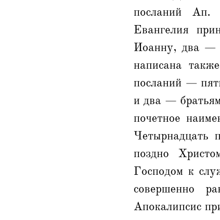
посланий Ап.
Евангелия при
Иоанну, два — 
написана такж
посланий — пят
и два — братьям
почетное наиме
Четырнадцать п
поздно Христо
Господом к слу
совершенно р
Апокалипсис пр