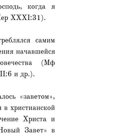
осподь, когда я
Иер XXXI:31).
реблялся самим
ения начавшейся
ловечества (Мф
:6 и др.).
лось «заветом»,
я в христианской
чение Христа и
«Новый Завет» в