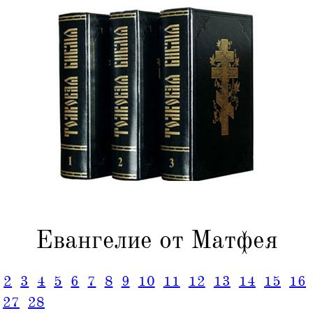
Евангелие от Матфея
2
3
4
5
6
7
8
9
10
11
12
13
14
15
16
27
28