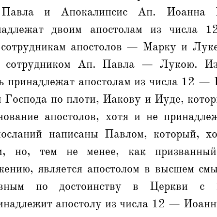
 Павла и Апокалипсис Ап. Иоанна Б
надлежат двоим апостолам из числа
сотрудникам апостолов — Марку и Лук
е сотрудником Ап. Павла — Лукою. Из
ь принадлежат апостолам из числа 12 — 
 Господа по плоти, Иакову и Иуде, кото
нование апостолов, хотя и не принадле
осланий написаны Павлом, который, х
м, но, тем не менее, как призванны
жению, является апостолом в высшем смыс
авным по достоинству в Церкви с 1
инадлежит апостолу из числа 12 — Иоанн