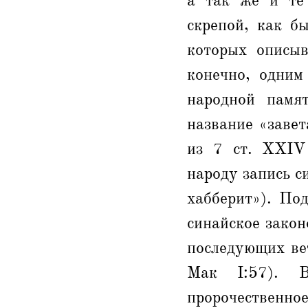
а так же и те 
скрепой, как б
которых описыв
конечно, одним
народной памя
название «завет
из 7 ст. XXIV 
народу запись с
хабберит»). По
синайское закон
последующих ве
Мак I:57). 
пророчествен