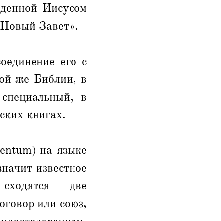
жденной Иисусом
«Новый Завет».
соединение его с
ой же Библии, в
 специальный, в
ских книгах.
mentum) на языке
значит известное
сходятся две
оговор или союз,