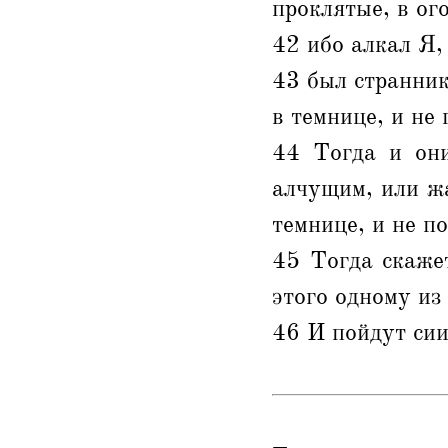
проклятые, в ог
42 ибо алкал Я,
43 был странник
в темнице, и не
44 Тогда и они
алчущим, или ж
темнице, и не п
45 Тогда скажет
этого одному из
46 И пойдут сии