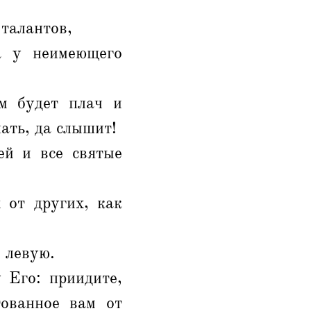
 талантов,
а у неимеющего
м будет плач и
шать, да слышит!
ей и все святые
 от других, как
о левую.
 Его: приидите,
тованное вам от