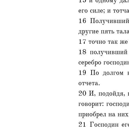
15 и одному дал
его силе; и тотч
16 Получивший 
другие пять тал
17 точно так же
18 получивший 
серебро господин
19 По долгом в
отчета.
20 И, подойдя, 
говорит: господ
приобрел на них
21 Господин ег