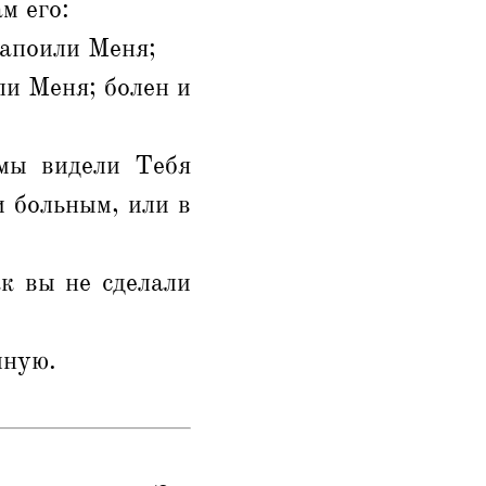
м его:
напоили Меня;
ли Меня; болен и
 мы видели Тебя
 больным, или в
ак вы не сделали
чную.