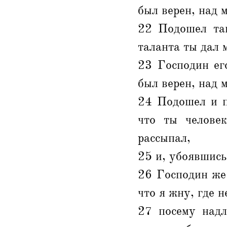
был верен, над 
22 Подошел так
таланта ты дал м
23 Господин ег
был верен, над 
24 Подошел и п
что ты человек
рассыпал,
25 и, убоявшись,
26 Господин же 
что я жну, где н
27 посему надл