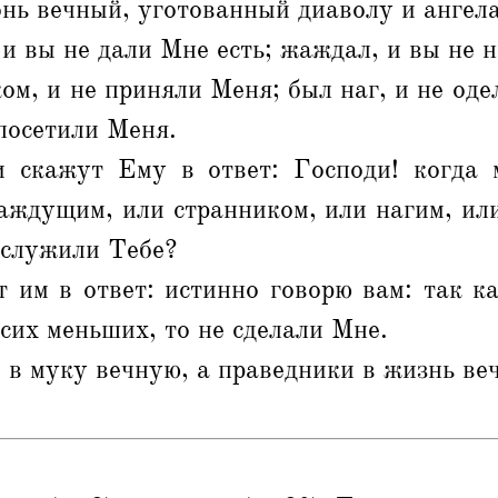
онь вечный, уготованный диаволу и ангела
 и вы не дали Мне есть; жаждал, и вы не 
ом, и не приняли Меня; был наг, и не оде
 посетили Меня.
 скажут Ему в ответ: Господи! когда
аждущим, или странником, или нагим, или
ослужили Тебе?
 им в ответ: истинно говорю вам: так к
 сих меньших, то не сделали Мне.
 в муку вечную, а праведники в жизнь ве