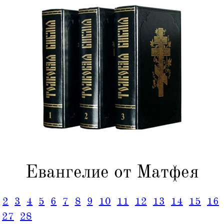
Евангелие от Матфея
2
3
4
5
6
7
8
9
10
11
12
13
14
15
16
27
28