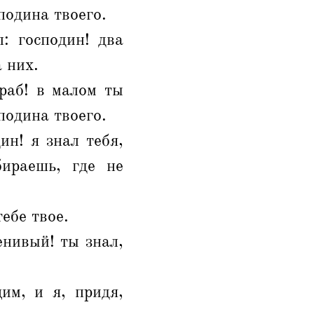
подина твоего.
: господин! два
а них.
раб! в малом ты
подина твоего.
н! я знал тебя,
бираешь, где не
ебе твое.
енивый! ты знал,
им, и я, придя,