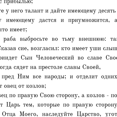
с прибылью;
те у него талант и дайте имеющему десять
у имеющему дастся и приумножится, 
что имеет;
о раба выбросьте во тьму внешнюю: та
Сказав сие, возгласил: кто имеет уши слы
иидет Сын Человеческий во славе Сво
огда сядет на престоле славы Своей,
 пред Ним все народы; и отделит одних
т овец от козлов;
вец по правую Свою сторону, а козлов - п
т Царь тем, которые по правую сторону
 Отца Моего, наследуйте Царство, уго