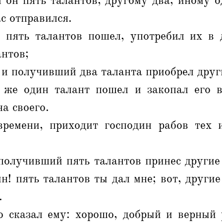
 он пять талантов, другому два, иному 
ас отправился.
пять талантов пошел, употребил их в 
антов;
 и получивший два таланта приобрел друг
же один талант пошел и закопал его 
а своего.
ремени, приходит господин рабов тех 
получивший пять талантов принес другие
ин! пять талантов ты дал мне; вот, другие
.
о сказал ему: хорошо, добрый и верный 