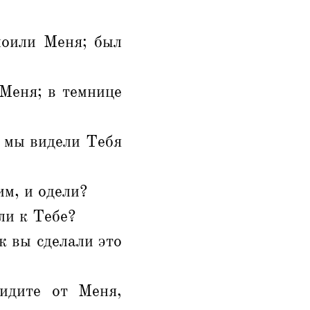
поили Меня; был
 Меня; в темнице
а мы видели Тебя
им, и одели?
ли к Тебе?
к вы сделали это
идите от Меня,