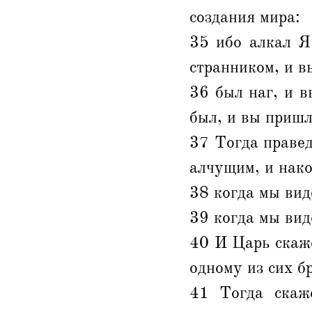
создания мира:
35 ибо алкал Я
странником, и в
36 был наг, и в
был, и вы пришл
37 Тогда правед
алчущим, и нак
38 когда мы вид
39 когда мы вид
40 И Царь скаже
одному из сих б
41 Тогда скаж