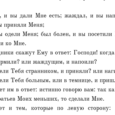
, и вы дали Мне есть; жаждал, и вы на
ы приняли Меня;
ы одели Меня; был болен, и вы посетили
и ко Мне.
ники скажут Ему в ответ: Господи! когд
ормили? или жаждущим, и напоили?
ели Тебя странником, и приняли? или наг
ели Тебя больным, или в темнице, и приш
т им в ответ: истинно говорю вам: так ка
ратьев Моих меньших, то сделали Мне.
ет и тем, которые по левую сторону: 