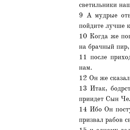
светильники наш
9 А мудрые отв
пойдите лучше к
10 Когда же по
на брачный пир,
11 после прихо
нам.
12 Он же сказал
13 Итак, бодрст
приидет Сын Че
14 Ибо Он посту
призвал рабов с