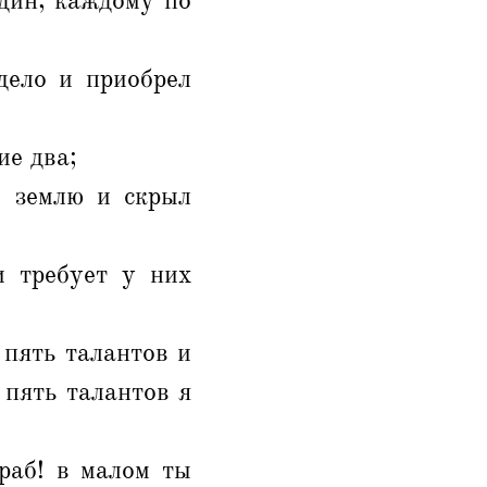
один, каждому по
дело и приобрел
ие два;
в землю и скрыл
и требует у них
 пять талантов и
 пять талантов я
раб! в малом ты