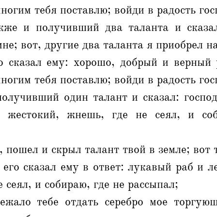
многим тебя поставлю; войди в радость гос
же и получивший два таланта и сказал
не; вот, другие два таланта я приобрел н
о сказал ему: хорошо, добрый и верный 
многим тебя поставлю; войди в радость гос
олучивший один талант и сказал: господи
 жестокий, жнешь, где не сеял, и со
 пошел и скрыл талант твой в земле; вот т
его сказал ему в ответ: лукавый раб и л
е сеял, и собираю, где не рассыпал;
ежало тебе отдать серебро мое торгующ