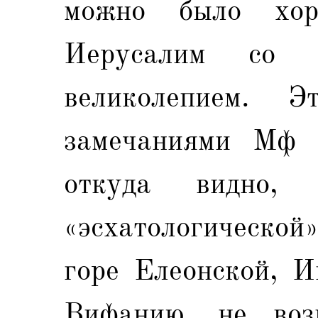
можно было хо
Иерусалим со 
великолепием. Э
замечаниями Мф
откуда видно,
«эсхатологической»
горе Елеонской, И
Вифанию, не воз