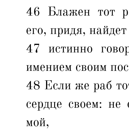
46 Блажен тот ра
его, придя, найде
47 истинно гово
имением своим пос
48 Если же раб то
сердце своем: не 
мой,