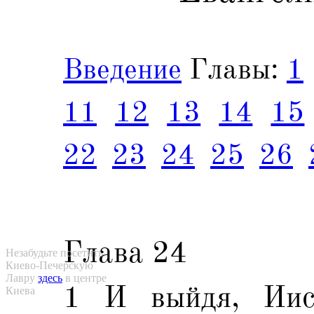
Введение
Главы:
1
11
12
13
14
15
22
23
24
25
26
Глава 24
Незабудьте посетить
Киево-Печерскую
Лавру
здесь
в центре
1 И выйдя, Иис
Киева