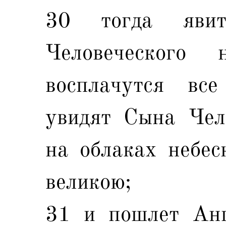
30 тогда яви
Человеческого
восплачутся вс
увидят Сына Чело
на облаках небес
великою;
31 и пошлет Анг