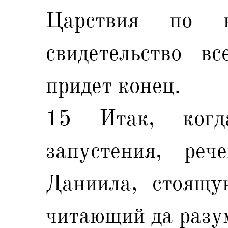
Царствия по в
свидетельство в
придет конец.
15 Итак, когд
запустения, реч
Даниила, стоящу
читающий да разум