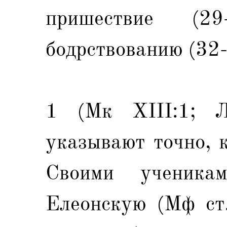
пришествие (2
бодрствованию (32-
1 (Мк XIII:1; Л
указывают точно, 
Своими ученика
Елеонскую (Мф ст.