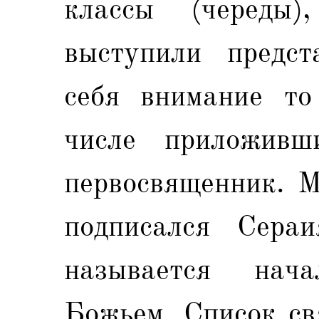
классы (череды
выступили предст
себя внимание то 
числе приложивш
первосвященник. М
подписался Сера
называется нач
Божьем. Список св