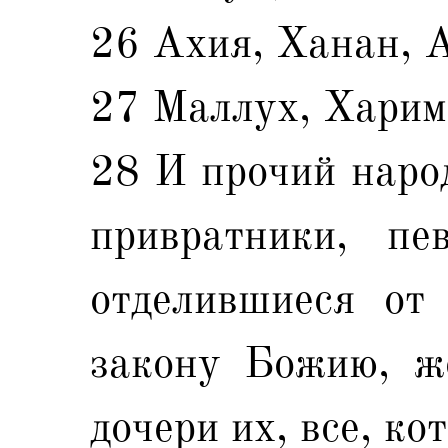
26 Ахия, Ханан, 
27 Маллух, Харим
28 И прочий народ
привратники, пе
отделившиеся от
закону Божию, ж
дочери их, все, ко