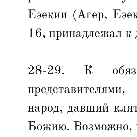
Еэекии (Агер, Еэек
16, принадлежал к 
28-29. К обяза
представителями,
народ, давший кля
Божию. Возможно, 