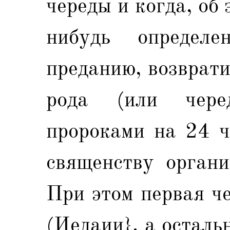
череды и когда, об 
нибудь определе
преданию, возврат
рода (или чере
пророками на 24 ч
священству органи
При этом первая ч
(Иедаии}, а остал