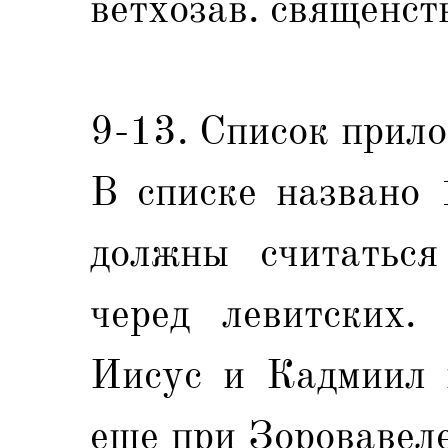
ветхозав. священст
9-13. Список прил
В списке названо 
должны считаться
черед левитских.
Иисус и Кадмиил в
еще при Зоровавеле