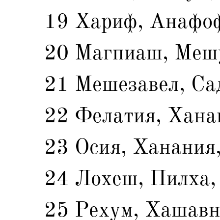
19 Хариф, Анафоф
20 Магпиаш, Мешу
21 Мешезавел, Са
22 Фелатия, Хана
23 Осия, Ханания
24 Лохеш, Пилха,
25 Рехум, Хашавн