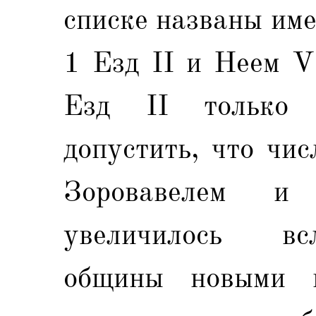
списке названы име
1 Езд II и Неем V
Езд II только
допустить, что чи
Зоровавелем и
увеличилось вс
общины новыми п