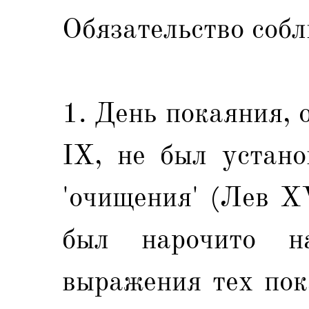
Обязательство собл
1. День покаяния, о
IX, не был устано
'очищения' (Лев XV
был нарочито н
выражения тех пок