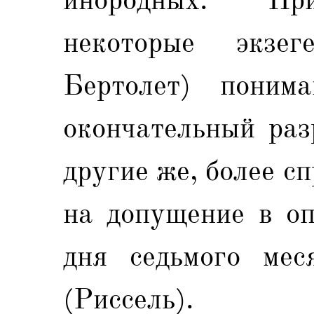
некоторые экзе
Бертолет) поним
окончательный раз
другие же, более с
на допущение в оп
дня седьмого мес
(Риссель).