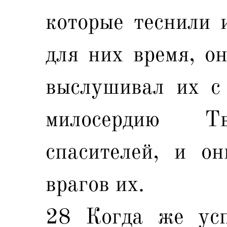
которые теснили и
для них время, о
выслушивал их с 
милосердию Т
спасителей, и о
врагов их.
28 Когда же усп