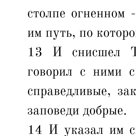
столпе огненном -
им путь, по которо
13 И снисшел 
говорил с ними с
справедливые, за
заповеди добрые.
14 И указал им с