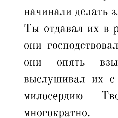
начинали делать з
Ты отдавал их в р
они господствова
они опять вз
выслушивал их с 
милосердию Тв
многократно.