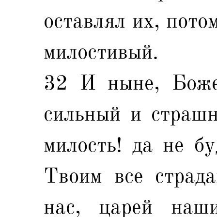
оставлял их, пото
милостивый.
32 И ныне, Боже
сильный и страшн
милость! да не б
Твоим все страда
нас, царей наш