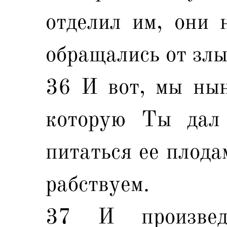
отделил им, они 
обращались от злы
36 И вот, мы нын
которую Ты дал
питаться ее плода
рабствуем.
37 И произве