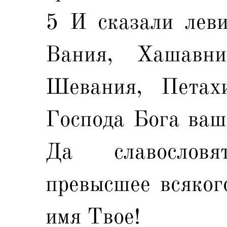
5 И сказали леви
Вания, Хашавни
Шевания, Петахи
Господа Бога ваше
Да славослов
превысшее всяког
имя Твое!