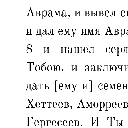
Аврама, и вывел е
и дал ему имя Авр
8 и нашел серд
Тобою, и заключи
дать [ему и] семе
Хеттеев, Аморреев
Гергесеев. И Ты 