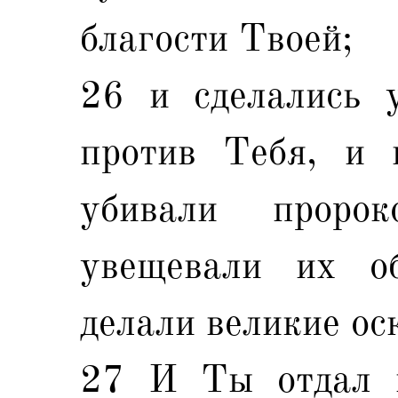
благости Твоей;
26 и сделались 
против Тебя, и 
убивали проро
увещевали их о
делали великие ос
27 И Ты отдал и