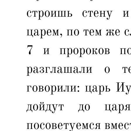
строишь стену 
царем, по тем же 
7 и пророков по
разглашали о т
говорили: царь Иу
дойдут до цар
посоветуемся вмес