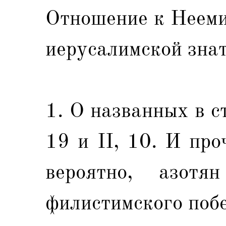
Отношение к Нееми
иерусалимской знат
1. О названных в ст
19 и II, 10. И пр
вероятно, азот
филистимского поб