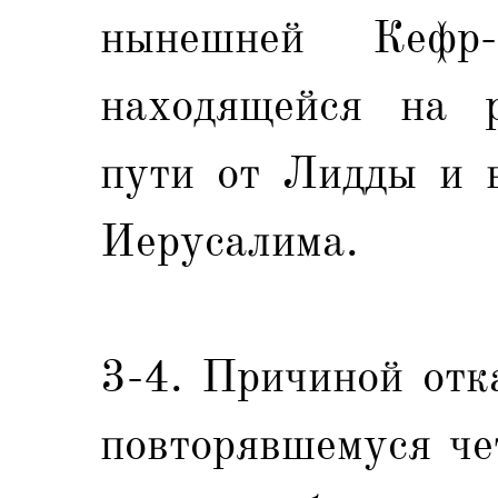
нынешней Кефр
находящейся на р
пути от Лидды и в
Иерусалима.
3-4. Причиной отк
повторявшемуся че