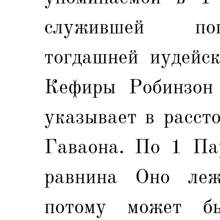
служившей по
тогдашней иудейск
Кефиры Робинзон (
указывает в расст
Гаваона. По 1 Пар
равнина Оно ле
потому может бы