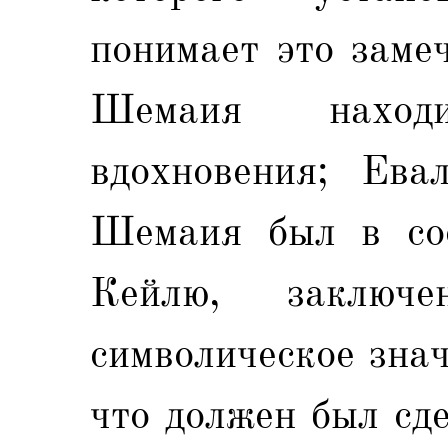
понимает это заме
Шемаия наход
вдохновения; Ева
Шемаия был в сос
Кейлю, заключ
символическое знач
что должен был сд