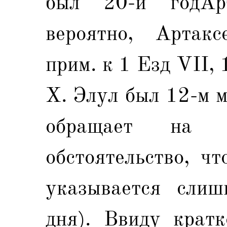
был 20-й годАрт
вероятно, Артакс
прим. к 1 Езд VII, 
Х. Элул был 12-м м
обращает на 
обстоятельство, ч
указывается слиш
дня). Ввиду кратк