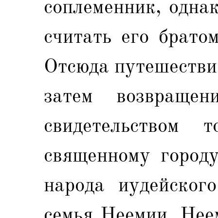
соплеменник, однак
считать его брато
Отсюда путешестви
затем возвраще
свидетельством 
священному городу
народа иудейског
семья Неемии. Нее