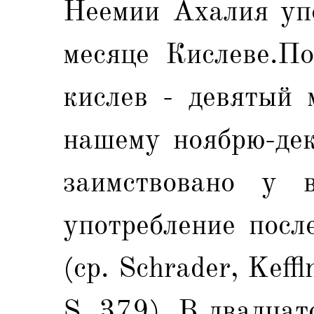
Неемии Ахалия упо
месяце Кислеве.По
кислев - девятый 
нашему ноябрю-дек
заимствовано у 
употребление посл
(ср. Schrader, Keffl
S, 379). В двадцат