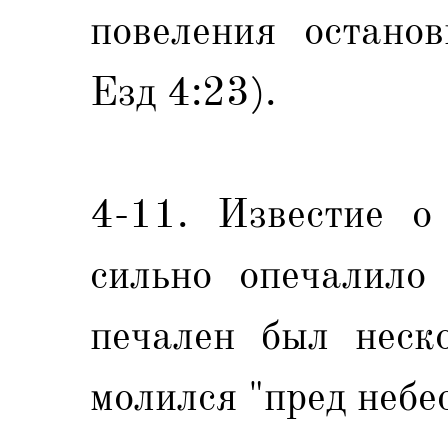
повеления останов
Езд 4:23).
4-11. Известие о
сильно опечалило
печален был неско
молился "пред небес