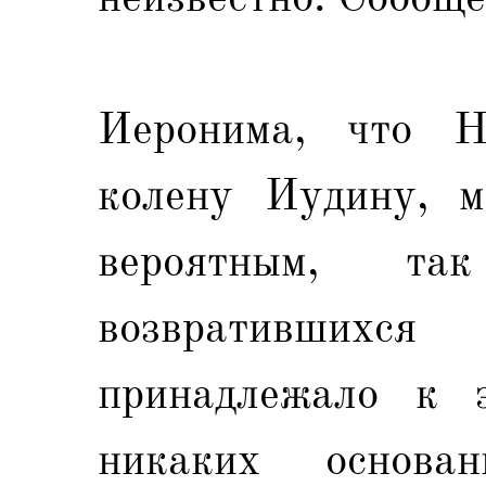
Иеронима, что Н
колену Иудину, м
вероятным, та
возвратившихс
принадлежало к 
никаких основа