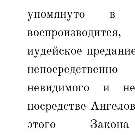
упомянуто в 
воспроизводитс
иудейское предани
непосредствен
невидимого и не
посредстве Ангелов
этого Закон