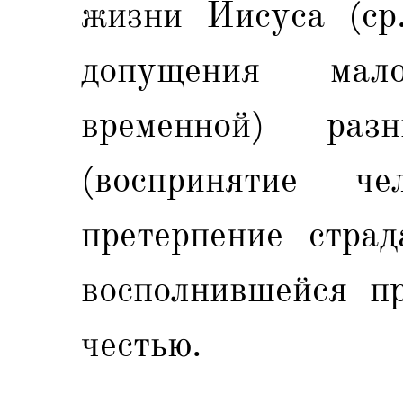
жизни Иисуса (ср.
допущения мал
временной) раз
(воспринятие ч
претерпение страд
восполнившейся п
честью.