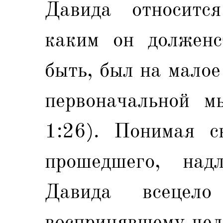
Давида относитс
каким он долженс
быть, был на малое
первоначальной м
1:26). Понимая с
прошедшего, над
Давида всецел
воспринявшему чел