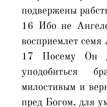
подвержены рабст
16 Ибо не Ангело
восприемлет семя 
17 Посему Он 
уподобиться б
милостивым и вер
пред Богом, для у