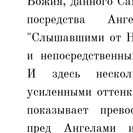
Божия, данного Са
посредства А
"Слышавшими от Не
и непосредственны
И здесь нескол
усиленными оттенк
показывает прев
пред Ангелами 