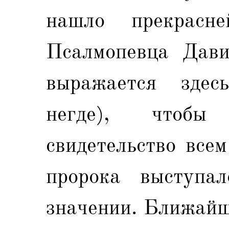
нашло прекрасн
Псалмопевца Дави
выражается здес
негде), чтобы
свидетельство все
пророка выступа
значении. Ближайш