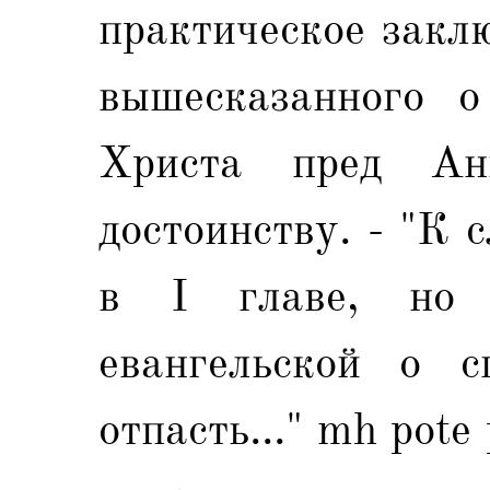
практическое закл
вышесказанного о
Христа пред Ан
достоинству. - "К 
в I главе, но 
евангельской о с
отпасть..." mh pote