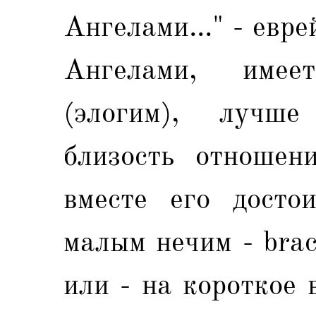
Ангелами..." - евре
Ангелами, имее
(элогим), лучш
близость отношен
вместе его достои
малым нечим - brac
или - на короткое 