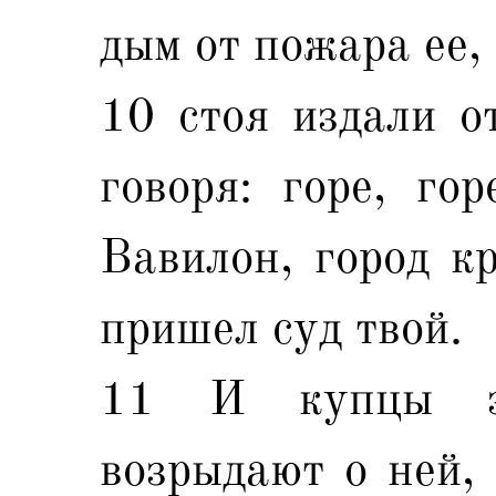
дым от пожара ее,
10 стоя издали о
говоря: горе, гор
Вавилон, город кр
пришел суд твой.
11 И купцы з
возрыдают о ней, 