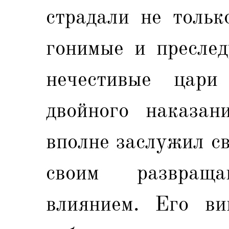
страдали не тольк
гонимые и преслед
нечестивые цари
двойного наказан
вполне заслужил с
своим развра
влиянием. Его ви