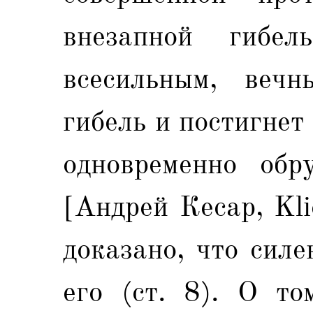
внезапной гибе
всесильным, вечн
гибель и постигнет 
одновременно обр
[Андрей Кесар, Kli
доказано, что сил
его (ст. 8). О то