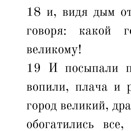
18 и, видя дым от
говоря: какой г
великому!
19 И посыпали п
вопили, плача и р
город великий, др
обогатились все