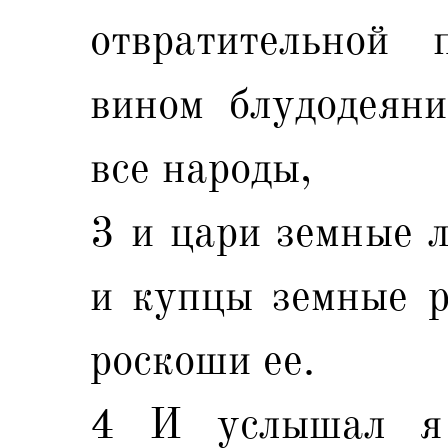
отвратительной 
вином блудодеяни
все народы,
3 и цари земные л
и купцы земные р
роскоши ее.
4 И услышал я 