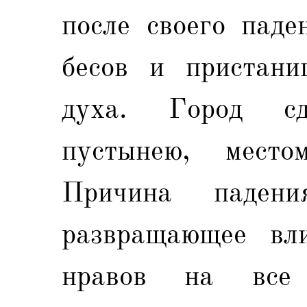
после своего паде
бесов и пристани
духа. Город сд
пустынею, место
Причина паден
развращающее вл
нравов на все