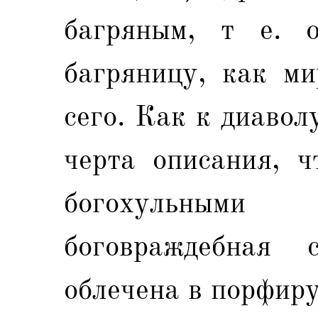
багряным, т е. 
багряницу, как ми
сего. Как к диавол
черта описания, ч
богохульным
боговраждебная
облечена в порфиру