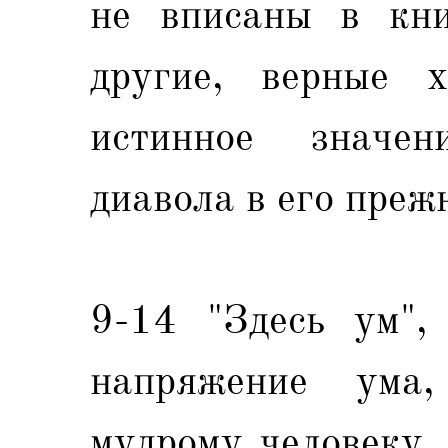
не вписаны в кни
другие, верные х
истинное значен
диавола в его преж
9-14 "Здесь ум",
напряжение ума,
мудрому человеку.