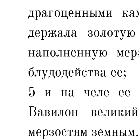
драгоценными ка
держала золотую
наполненную мер
блудодейства ее;
5 и на челе ее 
Вавилон велики
мерзостям земным.