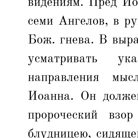
видениям. Пред Ио
семи Ангелов, в р
Бож. гнева. В выр
усматривать ук
направления мыс
Иоанна. Он должен
пророческий взо
блудницею, сидяще