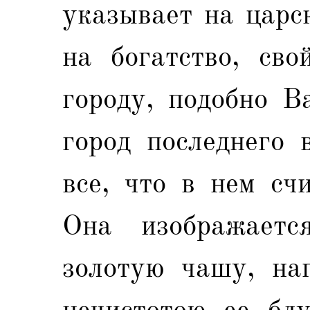
указывает на царс
на богатство, сво
городу, подобно В
город последнего 
все, что в нем сч
Она изображает
золотую чашу, на
нечистотою ее блу