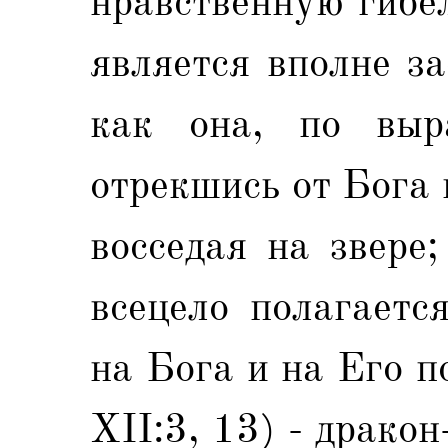
нравственную гибе
является вполне з
как она, по выр
отрекшись от Бога 
восседая на звере
всецело полагаетс
на Бога и на Его п
ХII:3, 13) - драко