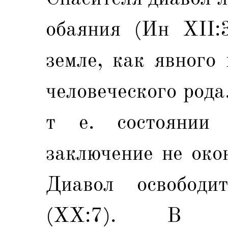
обаяния (Ин ХII:
земле, как явного
человеческого рода
т е. состоянии 
заключение не око
Диавол освободи
(XX:7). В по