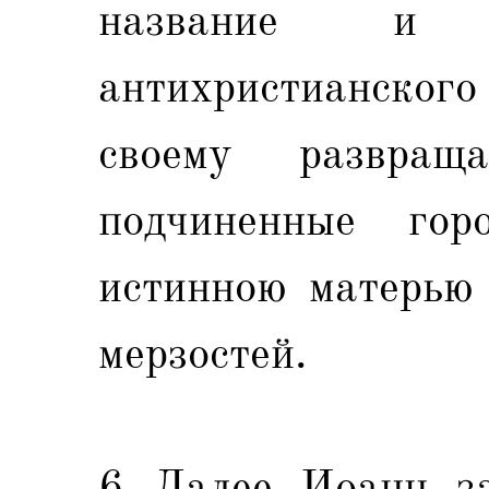
название и 
антихристианског
своему развра
подчиненные го
истинною матерью 
мерзостей.
6 Далее Иоанн за