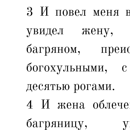
3 И повел меня в
увидел жену,
багряном, преи
богохульными, 
десятью рогами.
4 И жена облече
багряницу, у