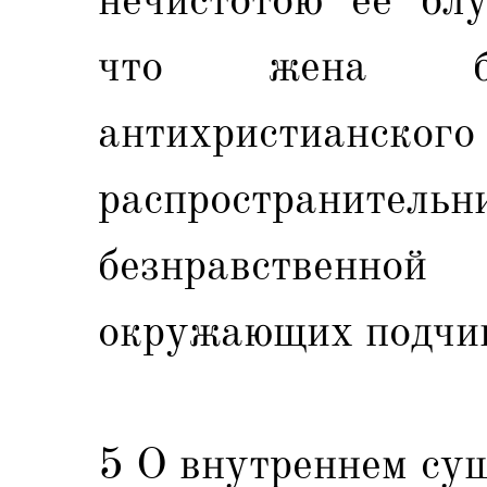
что жена б
антихристиа
распространите
безнравственн
окружающих подчин
5 О внутреннем су