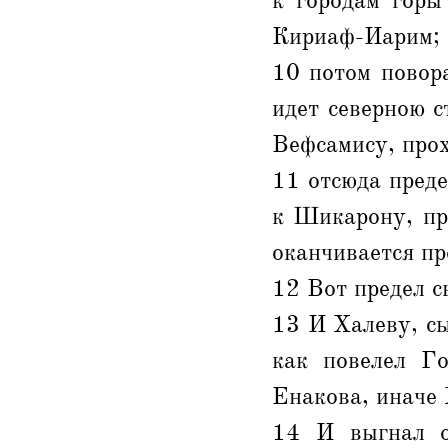
к городам горы
Кириаф-Иарим;
10 потом повора
идет северною с
Вефсамису, про
11 отсюда преде
к Шикарону, пр
оканчивается пр
12 Вот предел с
13 И Халеву, с
как повелел Г
Енакова, иначе 
14 И выгнал о