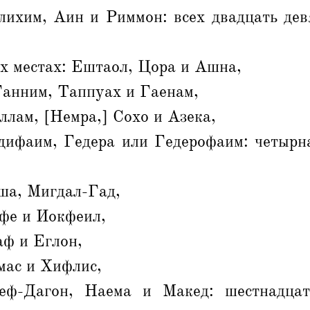
ихим, Аин и Риммон: всех двадцать девя
х местах: Ештаол, Цора и Ашна,
Ганним, Таппуах и Гаенам,
лам, [Немра,] Сохо и Азека,
ифаим, Гедера или Гедерофаим: четырна
ша, Мигдал-Гад,
фе и Иокфеил,
аф и Еглон,
мас и Хифлис,
еф-Дагон, Наема и Макед: шестнадцат