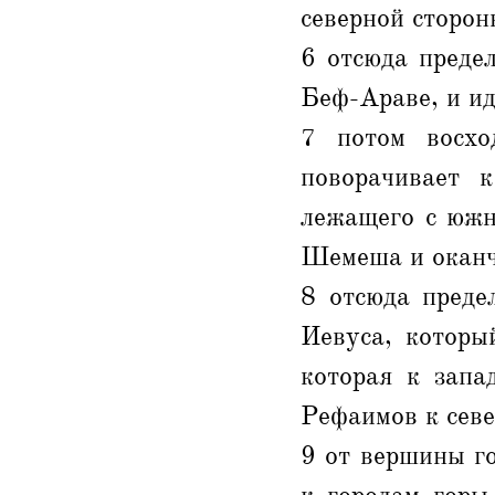
северной сторон
6 отсюда преде
Беф-Араве, и ид
7 потом восх
поворачивает 
лежащего с южн
Шемеша и оканч
8 отсюда преде
Иевуса, которы
которая к запа
Рефаимов к севе
9 от вершины г