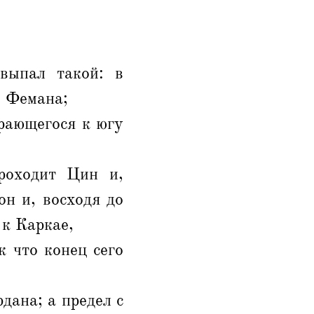
выпал такой: в
е Фемана;
рающегося к югу
роходит Цин и,
н и, восходя до
 к Каркае,
к что конец сего
дана; а предел с