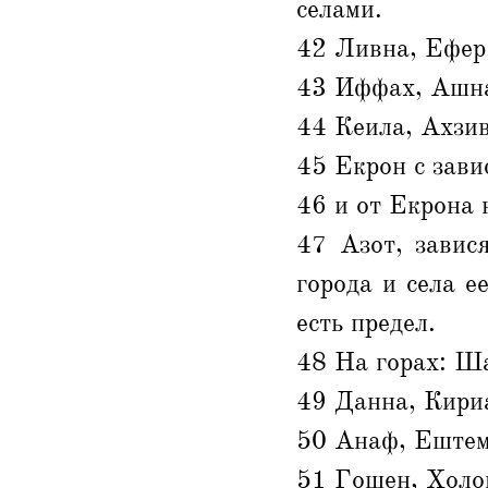
селами.
42 Ливна, Ефер
43 Иффах, Ашна
44 Кеила, Ахзив
45 Екрон с зави
46 и от Екрона к
47 Азот, завис
города и села е
есть предел.
48 На горах: Ш
49 Данна, Кири
50 Анаф, Ештем
51 Гошен, Холон