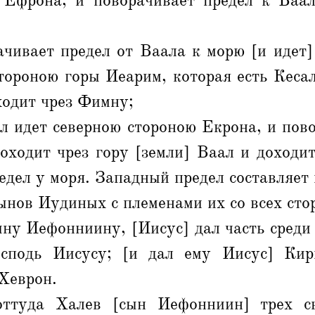
 Ефрона, и поворачивает предел к Ваал
чивает предел от Ваала к морю [и идет]
тороною горы Иеарим, которая есть Кесал
ходит чрез Фимну;
л идет северною стороною Екрона, и пов
оходит чрез гору [земли] Ваал и доходит
едел у моря. Западный предел составляет 
ынов Иудиных с племенами их со всех сто
ыну Иефонниину, [Иисус] дал часть среди
осподь Иисусу; [и дал ему Иисус] Кир
Хеврон.
ттуда Халев [сын Иефонниин] трех с