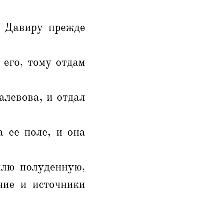
я Давиру прежде
 его, тому отдам
алевова, и отдал
 ее поле, и она
млю полуденную,
ние и источники