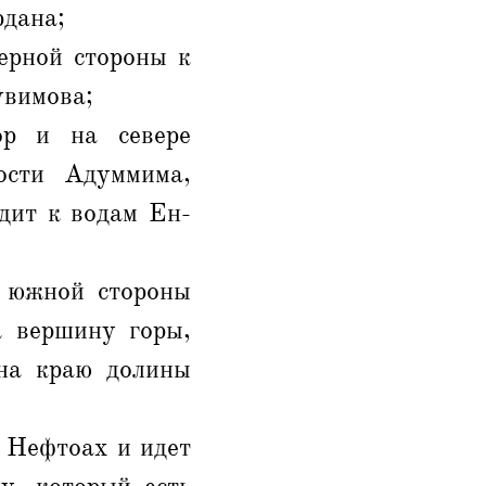
рдана;
ерной стороны к
увимова;
р и на севере
ости Адуммима,
дит к водам Ен-
с южной стороны
а вершину горы,
 на краю долины
 Нефтоах и идет