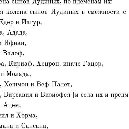
ена сынов Иудиных, по племенам их:
ая колена сынов Иудиных в смежности с
Едер и Иагур,
а, Адада,
и Ифнан,
и Валоф,
а, Кириаф, Хецрон, иначе Гацор,
и Молада,
, Хешмон и Веф-Палет,
Вирсавия и Визиофея [и села их и предме
и Ацем,
сил и Хорма,
мана и Сансана,