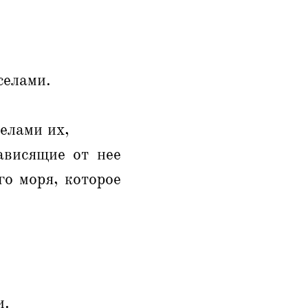
селами.
селами их,
ависящие от нее
го моря, которое
и.