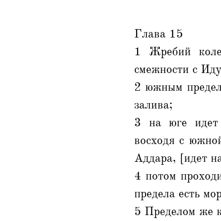
Глава 15
1 Жребий коле
смежности с Иду
2 южным предел
залива;
3 на юге идет
восходя с южно
Аддара, [идет н
4 потом проходи
предела есть мо
5 Пределом же к