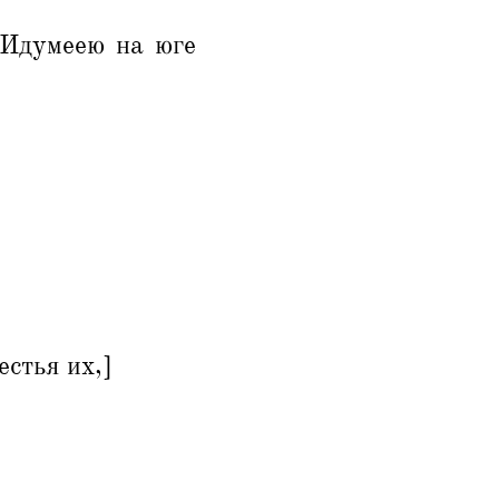
 Идумеею на юге
стья их,]