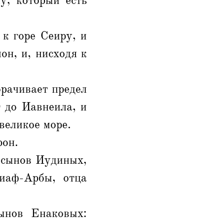
у, который есть
 к горе Сеиру, и
он, и, нисходя к
орачивает предел
 до Иавнеила, и
великое море.
рон.
 сынов Иудиных,
иаф-Арбы, отца
ынов Енаковых: