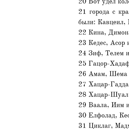
20 Вот удел кол
21 города с кр
были: Кавцеил, 
22 Кина, Димон
23 Кедес, Асор 
24 Зиф, Телем 
25 Гацор-Хадаф
26 Амам, Шема 
27 Хацар-Гадда
28 Хацар-Шуал, 
29 Ваала, Иим 
30 Елфолад, Ке
31 Циклаг, Мад