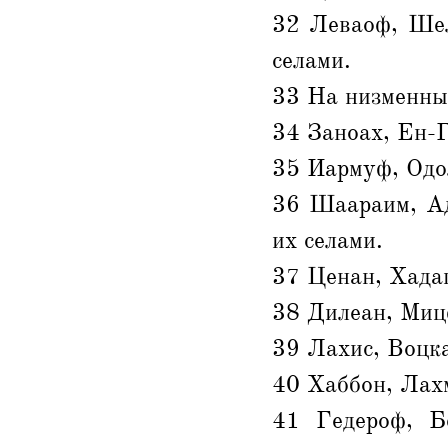
32 Леваоф, Шел
селами.
33 На низменны
34 Заноах, Ен-
35 Иармуф, Одол
36 Шаараим, Ад
их селами.
37 Ценан, Хада
38 Дилеан, Миц
39 Лахис, Воцк
40 Хаббон, Лах
41 Гедероф, Б