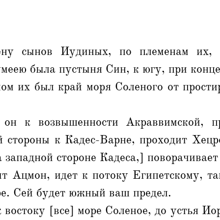
ну сынов Иудиных, по племенам их, 
меею была пустыня Син, к югу, при конц
ом их был край моря Соленого от прости
 он к возвышенности Акраввимской, п
й стороны к Кадес-Варне, проходит Хецро
а западной стороне Кадеса,] поворачивает
т Ацмон, идет к потоку Египетскому, та
ре. Сей будет южный ваш предел.
 востоку [все] море Соленое, до устья Иор