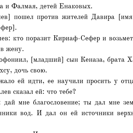
 и Фалмая, детей Енаковых.
ев] пошел против жителей Давира [им
фер].
ев: кто поразит Кириаф-Сефер и возьмет
 в жену.
офониил, [младший] сын Кеназа, брата Х
хсу, дочь свою.
жало ей идти, ее научили просить у отца
лев сказал ей: что тебе?
: дай мне благословение; ты дал мне зе
чники вод. И дал он ей источники верх