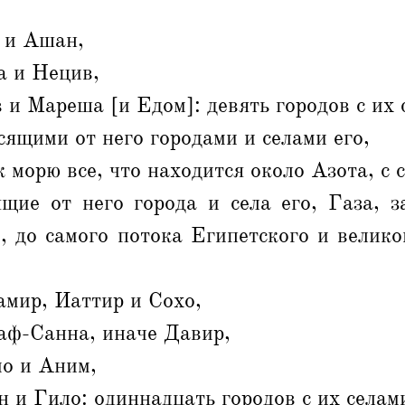
 и Ашан,
 и Нецив,
 и Мареша [и Едом]: девять городов с их 
сящими от него городами и селами его,
 морю все, что находится около Азота, с 
ящие от него города и села его, Газа, з
е, до самого потока Египетского и велико
амир, Иаттир и Сохо,
аф-Санна, иначе Давир,
о и Аним,
 и Гило: одиннадцать городов с их селам