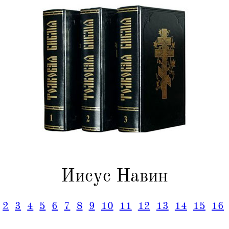
Иисус Навин
2
3
4
5
6
7
8
9
10
11
12
13
14
15
16