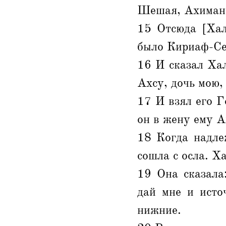
Шешая, Ахимана
15 Отсюда [Хал
было Кириаф-Се
16 И сказал Хал
Ахсу, дочь мою,
17 И взял его Г
он в жену ему А
18 Когда надле
сошла с осла. Ха
19 Она сказала
дай мне и исто
нижние.