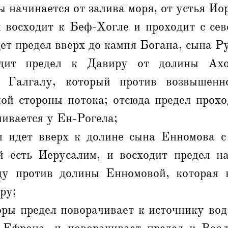
ы начинается от залива моря, от устья Ио
л восходит к Беф-Хогле и проходит с сев
ет предел вверх до камня Богана, сына Р
одит предел к Давиру от долины Ахо
к Галгалу, который против возвышенн
ой стороны потока; отсюда предел прохо
ивается у Ен-Рогела;
л идет вверх к долине сына Енномова 
й есть Иерусалим, и восходит предел н
ду против долины Енномовой, которая
ру;
оры предел поворачивает к источнику вод